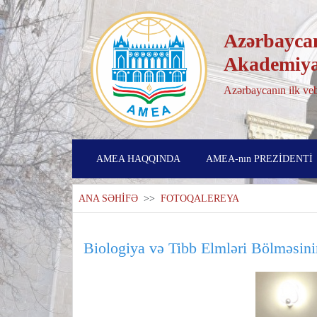
Azərbaycan
Akademiya
Azərbaycanın ilk veb
AMEA HAQQINDA
AMEA-nın PREZİDENTİ
ANA SƏHİFƏ
>>
FOTOQALEREYA
Biologiya və Tibb Elmləri Bölməsini