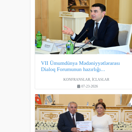
VII Ümumdünya Mədəniyyətlərarası
Dialoq Forumunun hazırlığı...
KONFRANSLAR, İCLASLAR
07-23-2026