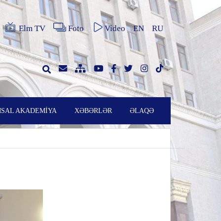
Elm TV
Foto
Video
EN
RU
SAL AKADEMİYA
XƏBƏRLƏR
ƏLAQƏ