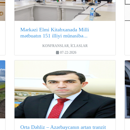
Mərkəzi Elmi Kitabxanada Milli
mətbuatın 151 illiyi münasibə...
KONFRANSLAR, İCLASLAR
07-22-2026
Orta Dəhliz – Azərbaycanın artan tranzit