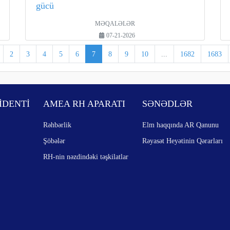
gücü
MƏQALƏLƏR
07-21-2026
2
3
4
5
6
7
8
9
10
...
1682
1683
İDENTİ
AMEA RH APARATI
SƏNƏDLƏR
Rəhbərlik
Elm haqqında AR Qanunu
Şöbələr
Rəyasət Heyətinin Qərarları
RH-nin nəzdindəki təşkilatlar