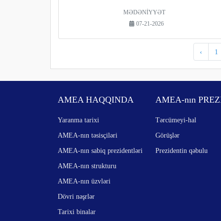
MƏDƏNİYYƏT
07-21-2026
‹
1
AMEA HAQQINDA
AMEA-nın PREZ
Yaranma tarixi
Tərcümeyi-hal
AMEA-nın təsisçiləri
Görüşlər
AMEA-nın sabiq prezidentləri
Prezidentin qəbulu
AMEA-nın strukturu
AMEA-nın üzvləri
Dövri nəşrlər
Tarixi binalar