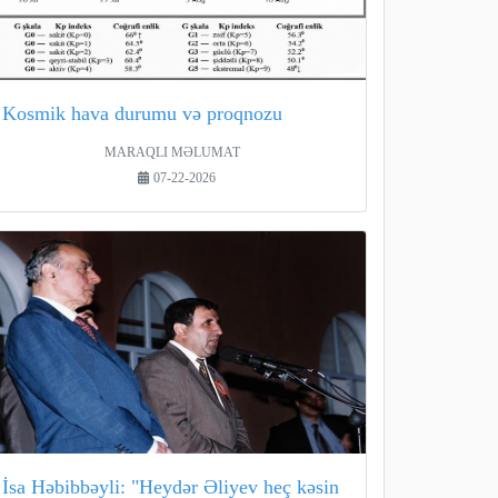
Kosmik hava durumu və proqnozu
MARAQLI MƏLUMAT
07-22-2026
İsa Həbibbəyli: "Heydər Əliyev heç kəsin