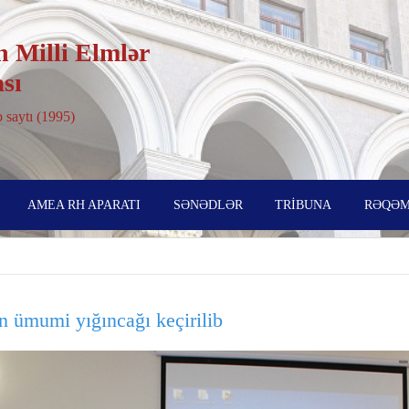
 Milli Elmlər
sı
 saytı (1995)
AMEA RH APARATI
SƏNƏDLƏR
TRİBUNA
RƏQƏM
n ümumi yığıncağı keçirilib