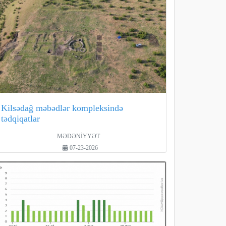
Kilsədağ məbədlər kompleksində
tədqiqatlar
MƏDƏNİYYƏT
07-23-2026