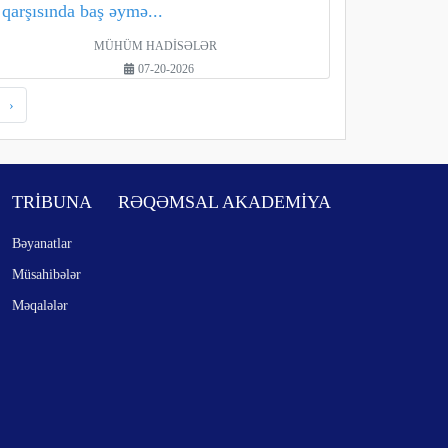
qarşısında baş əymə...
MÜHÜM HADİSƏLƏR
07-20-2026
›
TRİBUNA
RƏQƏMSAL AKADEMİYA
Bəyanatlar
Müsahibələr
Məqalələr