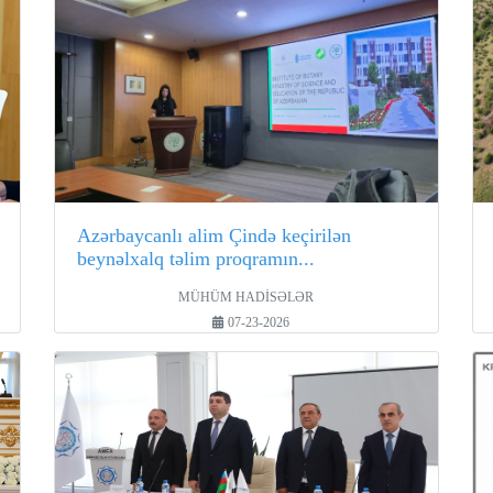
Azərbaycanlı alim Çində keçirilən
beynəlxalq təlim proqramın...
MÜHÜM HADİSƏLƏR
07-23-2026