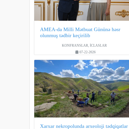
AMEA-da Milli Mətbuat Gününə həsr
olunmuş tədbir keçirilib
KONFRANSLAR, İCLASLAR
07-22-2026
Xarxar nekropolunda arxeoloji tədqiqatlar