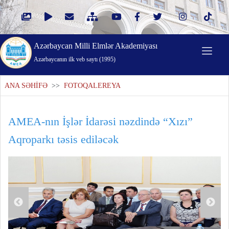
Azərbaycan Milli Elmlər Akademiyası
Azərbaycanın ilk veb saytı (1995)
ANA SƏHİFƏ
>>
FOTOQALEREYA
AMEA-nın İşlər İdarəsi nəzdində “Xızı”
Aqroparkı təsis ediləcək