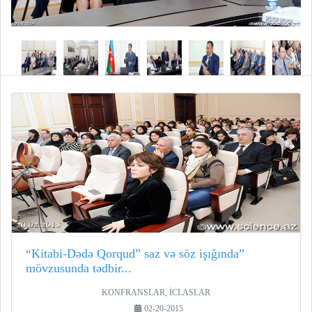
“Kitabi-Dədə Qorqud” saz və söz işığında”
mövzusunda tədbir...
KONFRANSLAR, İCLASLAR
02-20-2015