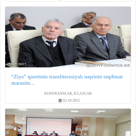
“Ziya” qəzetinin transliterasiyalı nəşrinin təqdimat
mərasim...
KONFRANSLAR, İCLASLAR
02-19-2015