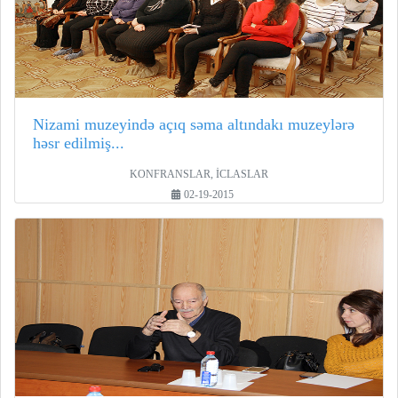
Nizami muzeyində açıq səma altındakı muzeylərə
həsr edilmiş...
KONFRANSLAR, İCLASLAR
02-19-2015