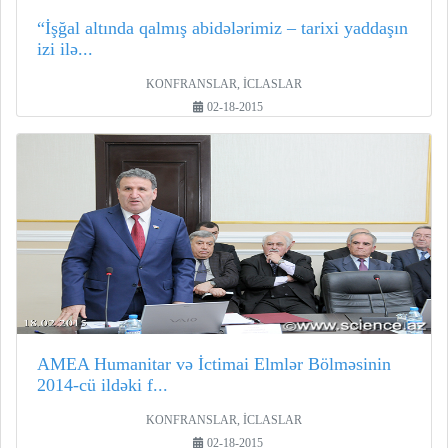
“İşğal altında qalmış abidələrimiz – tarixi yaddaşın
izi ilə...
KONFRANSLAR, İCLASLAR
02-18-2015
AMEA Humanitar və İctimai Elmlər Bölməsinin
2014-cü ildəki f...
KONFRANSLAR, İCLASLAR
02-18-2015