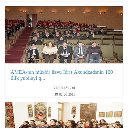
AMEA-nın müxbir üzvü İdris Axundzadənin 100
illik yubileyi q...
YUBİLEYLƏR
02-20-2015