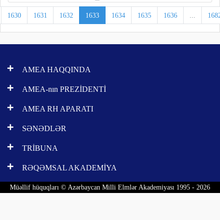
1630
1631
1632
1633
1634
1635
1636
...
168
AMEA HAQQINDA
AMEA-nın PREZİDENTİ
AMEA RH APARATI
SƏNƏDLƏR
TRİBUNA
RƏQƏMSAL AKADEMİYA
Müəllif hüquqları © Azərbaycan Milli Elmlər Akademiyası 1995 - 2026