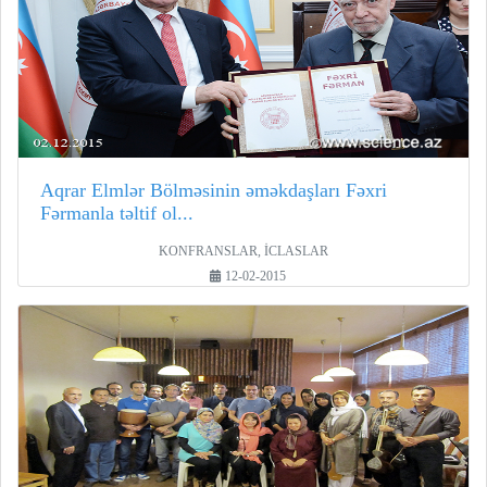
Aqrar Elmlər Bölməsinin əməkdaşları Fəxri
Fərmanla təltif ol...
KONFRANSLAR, İCLASLAR
12-02-2015