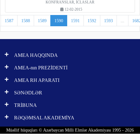
KONFRANSLAR, İCLASLAR
12-02-2015
1587
1588
1589
1590
1591
1592
1593
...
168
AMEA HAQQINDA
AMEA-nın PREZİDENTİ
AMEA RH APARATI
SƏNƏDLƏR
TRİBUNA
RƏQƏMSAL AKADEMİYA
Müəllif hüquqları © Azərbaycan Milli Elmlər Akademiyası 1995 - 2026