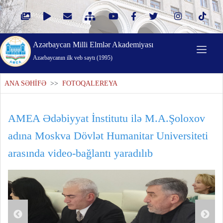
Azərbaycan Milli Elmlər Akademiyası
Azərbaycanın ilk veb saytı (1995)
ANA SƏHİFƏ
>>
FOTOQALEREYA
AMEA Ədəbiyyat İnstitutu ilə M.A.Şoloxov
adına Moskva Dövlət Humanitar Universiteti
arasında video-bağlantı yaradılıb