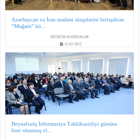
Azərbaycan və İran mədəni əlaqələrini birləşdirən
“Muğam” kö...
MÜHÜM HADİSƏLƏR
12-02-2015
Beynəlxalq İnformasiya Təhlükəsizliyi gününə
həsr olunmuş el...