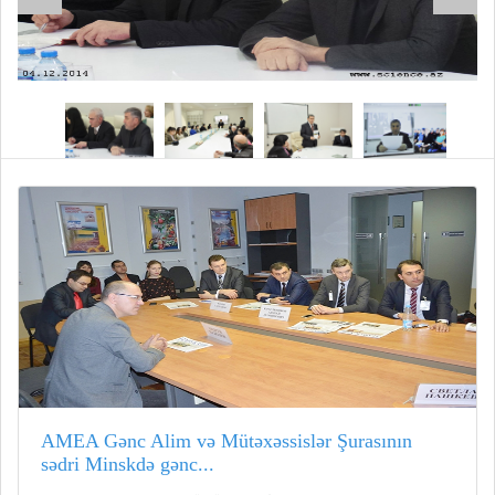
AMEA Gənc Alim və Mütəxəssislər Şurasının
sədri Minskdə gənc...