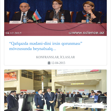
“Qafqazda mədəni-dini irsin qorunması”
mövzusunda beynəlxalq...
KONFRANSLAR, İCLASLAR
12-04-2015