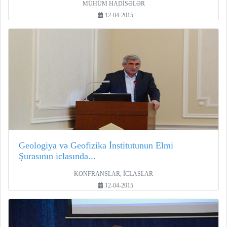
MÜHÜM HADİSƏLƏR
12-04-2015
Geologiya və Geofizika İnstitutunun Elmi
Şurasının iclasında...
KONFRANSLAR, İCLASLAR
12-04-2015