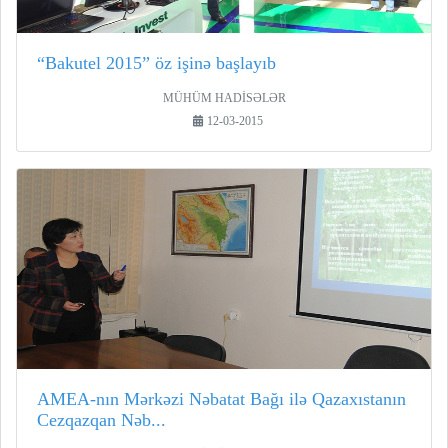
“Bakutel 2015” öz işinə başlayıb
MÜHÜM HADİSƏLƏR
12-03-2015
AMEA-nın Mərkəzi Nəbatat Bağı ilə Qazaxıstanın
Cezqazqan Nəb...