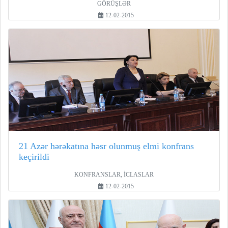
GÖRÜŞLƏR
12-02-2015
21 Azər hərəkatına həsr olunmuş elmi konfrans
keçirildi
KONFRANSLAR, İCLASLAR
12-02-2015