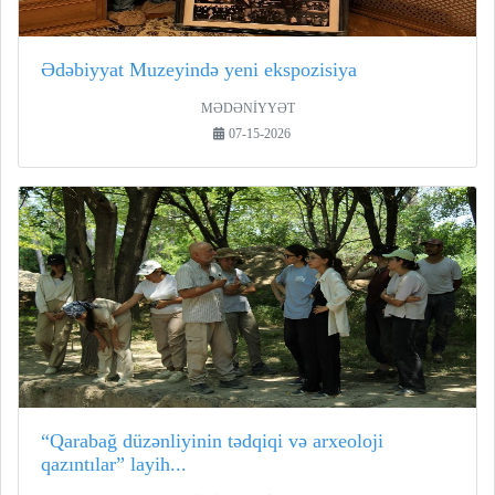
Ədəbiyyat Muzeyində yeni ekspozisiya
MƏDƏNİYYƏT
07-15-2026
“Qarabağ düzənliyinin tədqiqi və arxeoloji
qazıntılar” layih...