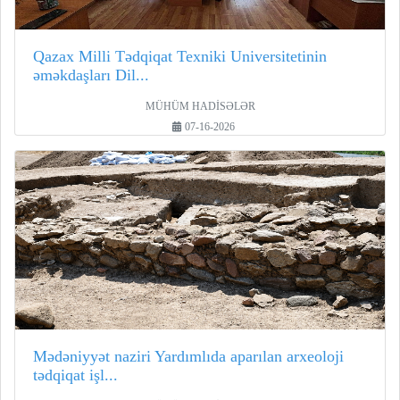
Qazax Milli Tədqiqat Texniki Universitetinin
əməkdaşları Dil...
MÜHÜM HADİSƏLƏR
07-16-2026
Mədəniyyət naziri Yardımlıda aparılan arxeoloji
tədqiqat işl...