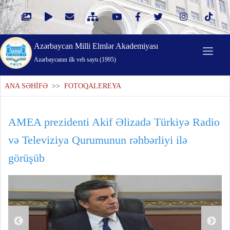
Azərbaycan Milli Elmlər Akademiyası
Azərbaycanın ilk veb saytı (1995)
ANA SƏHİFƏ
>>
FOTOQALEREYA
AMEA prezidenti Akif Əlizadə Türkiyə Radio
və Televiziya Qurumunun rəhbərliyi ilə
görüşüb