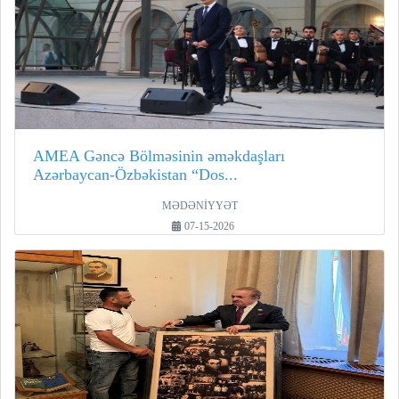
AMEA Gəncə Bölməsinin əməkdaşları
Azərbaycan-Özbəkistan “Dos...
MƏDƏNİYYƏT
07-15-2026