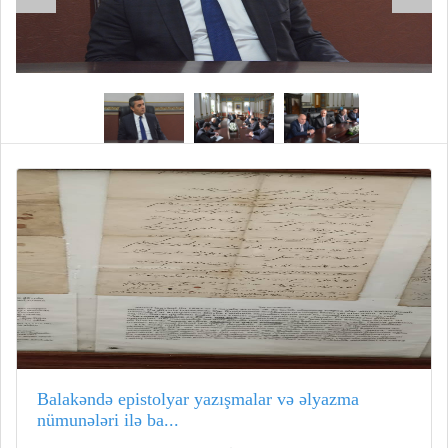
Balakəndə epistolyar yazışmalar və əlyazma
nümunələri ilə ba...