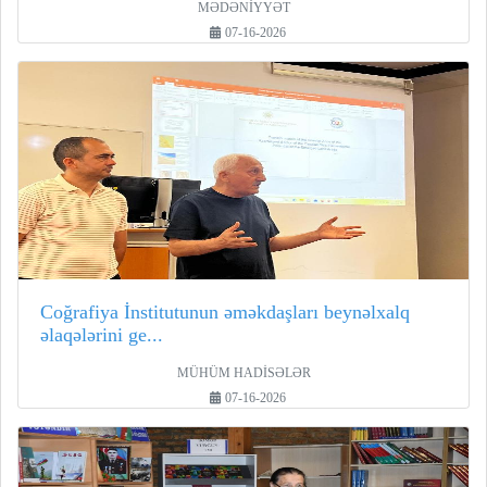
MƏDƏNİYYƏT
07-16-2026
Coğrafiya İnstitutunun əməkdaşları beynəlxalq
əlaqələrini ge...
MÜHÜM HADİSƏLƏR
07-16-2026