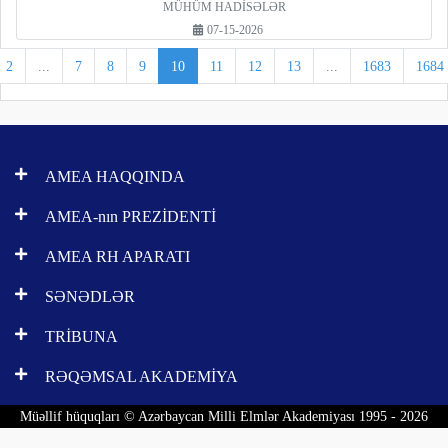
MÜHÜM HADİSƏLƏR
07-15-2026
2
...
7
8
9
10
11
12
13
...
1683
1684
AMEA HAQQINDA
AMEA-nın PREZİDENTİ
AMEA RH APARATI
SƏNƏDLƏR
TRİBUNA
RƏQƏMSAL AKADEMİYA
Müəllif hüquqları © Azərbaycan Milli Elmlər Akademiyası 1995 - 2026