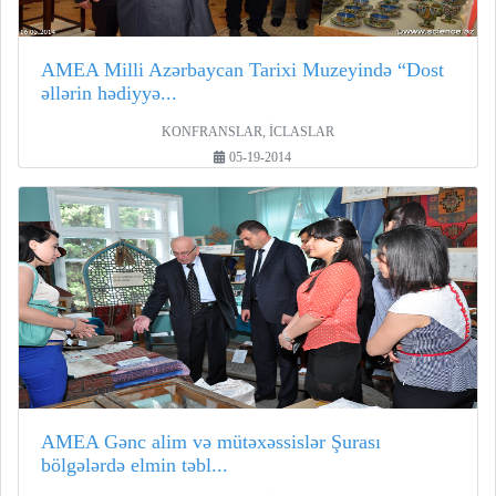
AMEA Milli Azərbaycan Tarixi Muzeyində “Dost
əllərin hədiyyə...
KONFRANSLAR, İCLASLAR
05-19-2014
AMEA Gənc alim və mütəxəssislər Şurası
bölgələrdə elmin təbl...