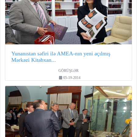
Yunanıstan səfiri ilə AMEA-nın yeni açılmış
Mərkəzi Kitabxan...
GÖRÜŞLƏR
05-19-2014