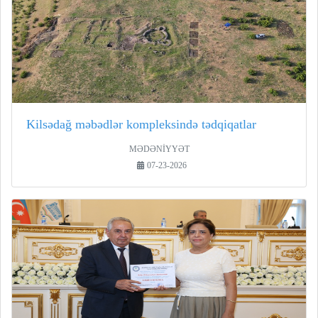
Kilsədağ məbədlər kompleksində tədqiqatlar
MƏDƏNİYYƏT
07-23-2026