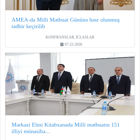
AMEA-da Milli Mətbuat Gününə həsr olunmuş
tədbir keçirilib
KONFRANSLAR, İCLASLAR
07-22-2026
Mərkəzi Elmi Kitabxanada Milli mətbuatın 151
illiyi münasibə...