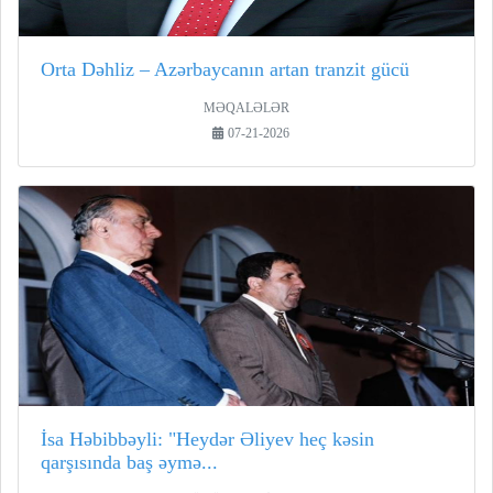
Orta Dəhliz – Azərbaycanın artan tranzit gücü
MƏQALƏLƏR
07-21-2026
İsa Həbibbəyli: "Heydər Əliyev heç kəsin
qarşısında baş əymə...