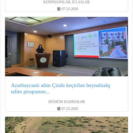
KONFRANSLAR, İCLASLAR
07-23-2026
Azərbaycanlı alim Çində keçirilən beynəlxalq
təlim proqramın...
MÜHÜM HADİSƏLƏR
07-23-2026