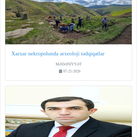
Xarxar nekropolunda arxeoloji tədqiqatlar
MƏDƏNİYYƏT
07-21-2026