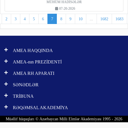
MÜHÜM HADİSƏLƏR
07-20-2026
2
3
4
5
6
7
8
9
10
...
1682
1683
AMEA HAQQINDA
AMEA-nın PREZİDENTİ
AMEA RH APARATI
SƏNƏDLƏR
TRİBUNA
RƏQƏMSAL AKADEMİYA
Müəllif hüquqları © Azərbaycan Milli Elmlər Akademiyası 1995 - 2026