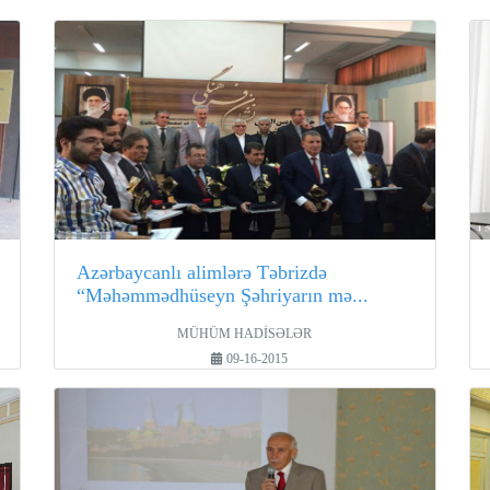
Azərbaycanlı alimlərə Təbrizdə
“Məhəmmədhüseyn Şəhriyarın mə...
MÜHÜM HADİSƏLƏR
09-16-2015