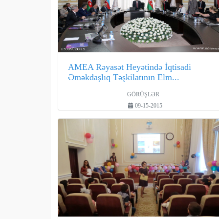
AMEA Rəyasət Heyətində İqtisadi
Əməkdaşlıq Təşkilatının Elm...
GÖRÜŞLƏR
09-15-2015