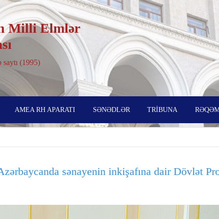
 Milli Elmlər
sı
 saytı (1995)
AMEA RH APARATI
SƏNƏDLƏR
TRİBUNA
RƏQƏM
zərbaycanda sənayenin inkişafına dair Dövlət Pro