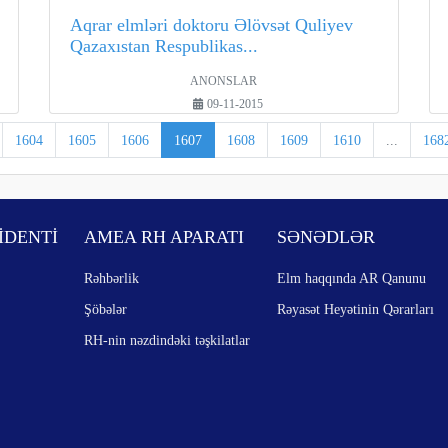
Aqrar elmləri doktoru Əlövsət Quliyev
Qazaxıstan Respublikas...
ANONSLAR
09-11-2015
1604
1605
1606
1607
1608
1609
1610
...
168
İDENTİ
AMEA RH APARATI
SƏNƏDLƏR
Rəhbərlik
Elm haqqında AR Qanunu
Şöbələr
Rəyasət Heyətinin Qərarları
RH-nin nəzdindəki təşkilatlar