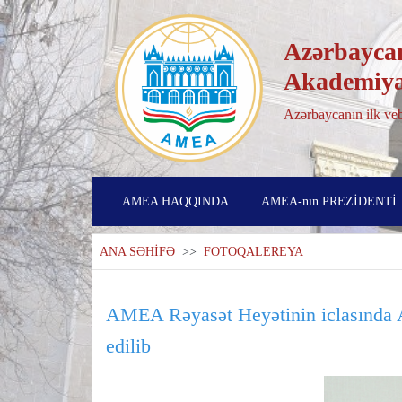
Azərbaycan
Akademiya
Azərbaycanın ilk veb
AMEA HAQQINDA
AMEA-nın PREZİDENTİ
ANA SƏHİFƏ
>>
FOTOQALEREYA
AMEA Rəyasət Heyətinin iclasında A
edilib