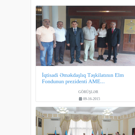
İqtisadi Əməkdaşlıq Təşkilatının Elm
Fondunun prezidenti AME...
GÖRÜŞLƏR
09-16-2015