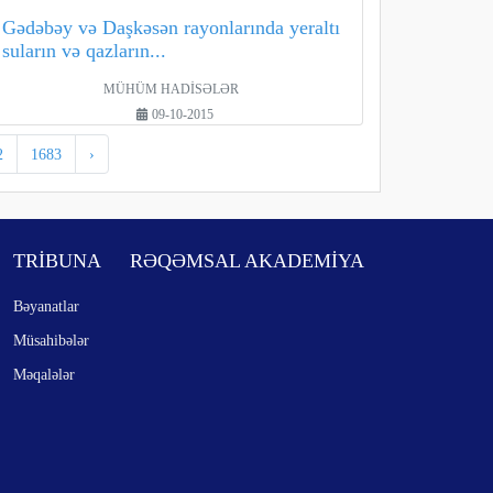
Gədəbəy və Daşkəsən rayonlarında yeraltı
suların və qazların...
MÜHÜM HADİSƏLƏR
09-10-2015
2
1683
›
TRİBUNA
RƏQƏMSAL AKADEMİYA
Bəyanatlar
Müsahibələr
Məqalələr