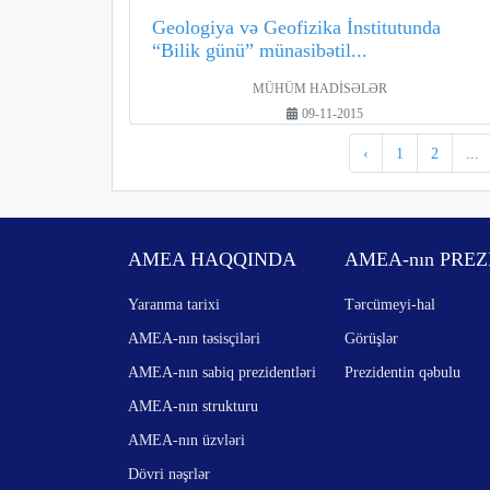
Geologiya və Geofizika İnstitutunda
“Bilik günü” münasibətil...
MÜHÜM HADİSƏLƏR
09-11-2015
‹
1
2
...
AMEA HAQQINDA
AMEA-nın PREZ
Yaranma tarixi
Tərcümeyi-hal
AMEA-nın təsisçiləri
Görüşlər
AMEA-nın sabiq prezidentləri
Prezidentin qəbulu
AMEA-nın strukturu
AMEA-nın üzvləri
Dövri nəşrlər