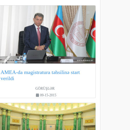
AMEA-da magistratura təhsilinə start
verildi
GÖRÜŞLƏR
09-15-2015