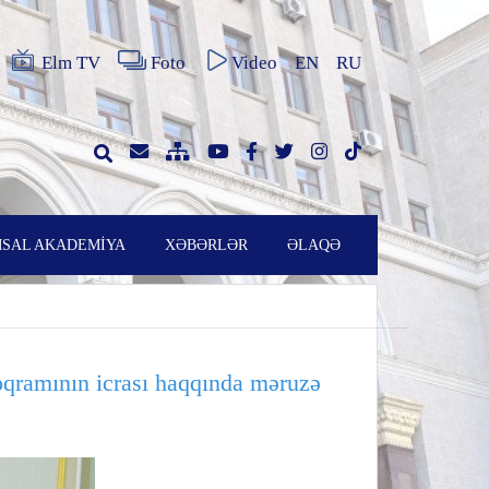
Elm TV
Foto
Video
EN
RU
SAL AKADEMİYA
XƏBƏRLƏR
ƏLAQƏ
qramının icrası haqqında məruzə