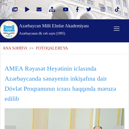
Azərbaycan Milli Elmlər Akademiyası
Azərbaycanın ilk veb saytı (1995)
ANA SƏHİFƏ
>>
FOTOQALEREYA
AMEA Rəyasət Heyətinin iclasında
Azərbaycanda sənayenin inkişafına dair
Dövlət Proqramının icrası haqqında məruzə
edilib