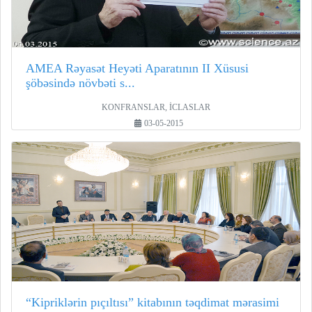
AMEA Rəyasət Heyəti Aparatının II Xüsusi
şöbəsində növbəti s...
KONFRANSLAR, İCLASLAR
03-05-2015
“Kipriklərin pıçıltısı” kitabının təqdimat mərasimi