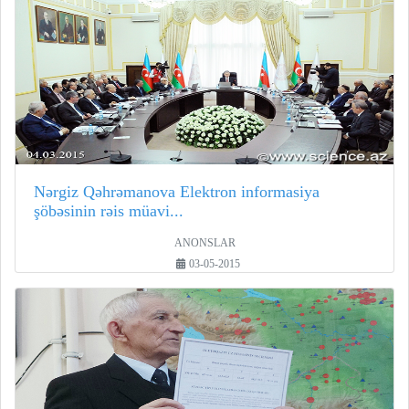
Nərgiz Qəhrəmanova Elektron informasiya
şöbəsinin rəis müavi...
ANONSLAR
03-05-2015