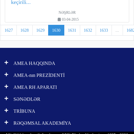
keçirili...
NƏŞRLƏR
03-04-2015
1627
1628
1629
1630
1631
1632
1633
...
168
AMEA HAQQINDA
AMEA-nın PREZİDENTİ
AMEA RH APARATI
SƏNƏDLƏR
TRİBUNA
RƏQƏMSAL AKADEMİYA