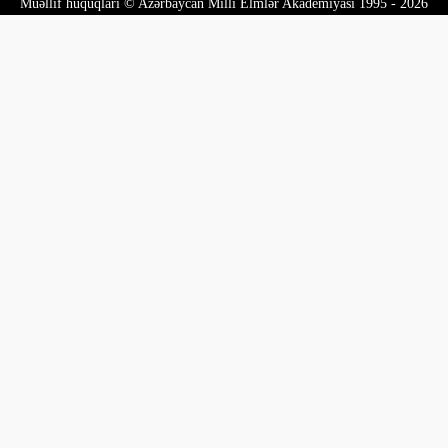
Müəllif hüquqları © Azərbaycan Milli Elmlər Akademiyası 1995 - 2026