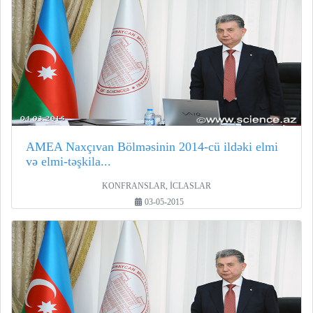
AMEA Naxçıvan Bölməsinin 2014-cü ildəki elmi
və elmi-təşkila...
KONFRANSLAR, İCLASLAR
03-05-2015