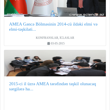
AMEA Gəncə Bölməsinin 2014-cü ildəki elmi və
elmi-təşkilati...
KONFRANSLAR, İCLASLAR
03-05-2015
2015-ci il üzrə AMEA tərəfindən təşkil olunacaq
sərgilərə ha...