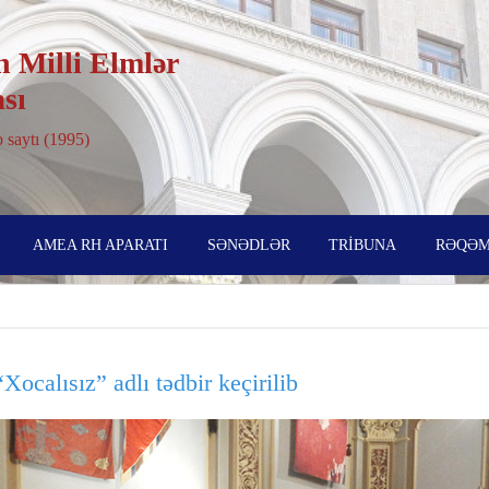
 Milli Elmlər
sı
 saytı (1995)
AMEA RH APARATI
SƏNƏDLƏR
TRİBUNA
RƏQƏM
ocalısız” adlı tədbir keçirilib