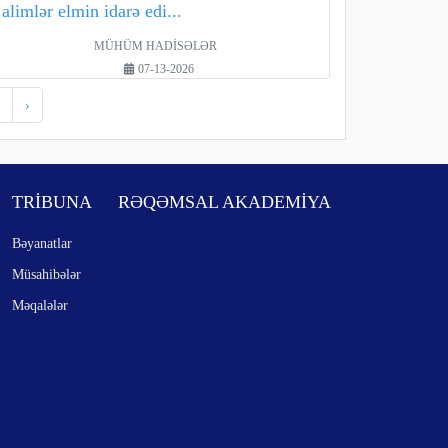
alimlər elmin idarə edi...
MÜHÜM HADİSƏLƏR
07-13-2026
›
TRİBUNA
RƏQƏMSAL AKADEMİYA
Bəyanatlar
Müsahibələr
Məqalələr