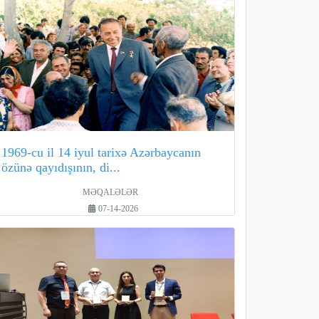
1969-cu il 14 iyul tarixə Azərbaycanın
özünə qayıdışının, di...
MƏQALƏLƏR
07-14-2026