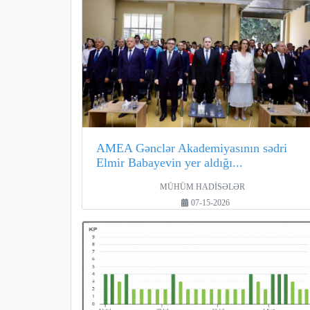
AMEA Gənclər Akademiyasının sədri
Elmir Babayevin yer aldığı...
MÜHÜM HADİSƏLƏR
07-15-2026