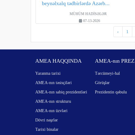
beynəlxalq tədbirlərdə Azərb...
MÜHÜM HADİSƏLƏR
07-13-2026
‹
1
AMEA HAQQINDA
AMEA-nın PREZ
Yaranma tarixi
Tərcümeyi-hal
AMEA-nın təsisçiləri
Görüşlər
AMEA-nın sabiq prezidentləri
Prezidentin qəbulu
AMEA-nın strukturu
AMEA-nın üzvləri
Dövri nəşrlər
Tarixi binalar