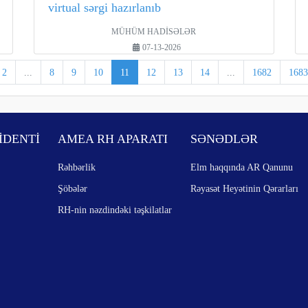
virtual sərgi hazırlanıb
MÜHÜM HADİSƏLƏR
07-13-2026
2
...
8
9
10
11
12
13
14
...
1682
1683
İDENTİ
AMEA RH APARATI
SƏNƏDLƏR
Rəhbərlik
Elm haqqında AR Qanunu
Şöbələr
Rəyasət Heyətinin Qərarları
RH-nin nəzdindəki təşkilatlar