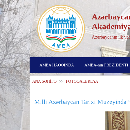
Azərbaycan
Akademiya
Azərbaycanın ilk veb
AMEA HAQQINDA
AMEA-nın PREZİDENTİ
ANA SƏHİFƏ
>>
FOTOQALEREYA
Milli Azərbaycan Tarixi Muzeyində “X