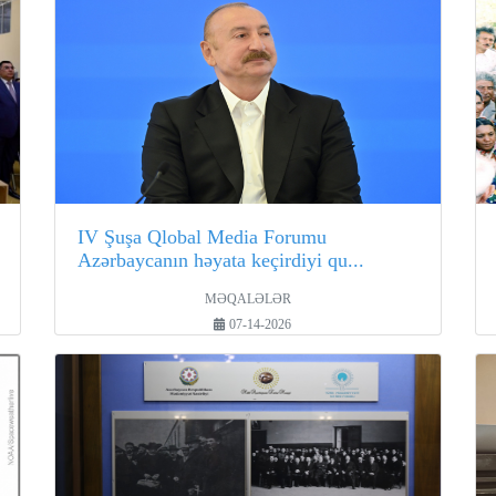
IV Şuşa Qlobal Media Forumu
Azərbaycanın həyata keçirdiyi qu...
MƏQALƏLƏR
07-14-2026