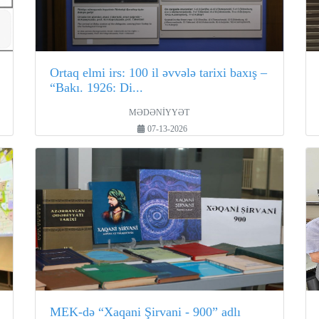
Ortaq elmi irs: 100 il əvvələ tarixi baxış –
“Bakı. 1926: Di...
MƏDƏNİYYƏT
07-13-2026
MEK-də “Xaqani Şirvani - 900” adlı