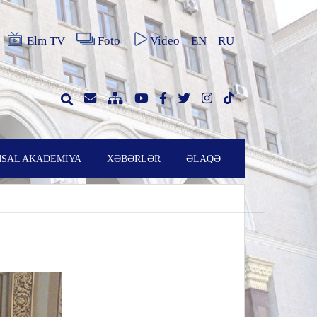
Elm TV
Foto
Video
EN
RU
SAL AKADEMİYA
XƏBƏRLƏR
ƏLAQƏ