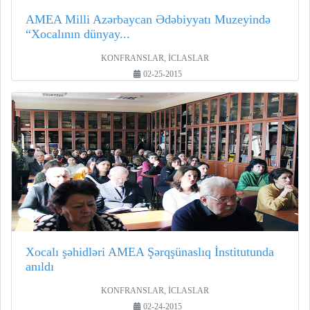
AMEA Milli Azərbaycan Ədəbiyyatı Muzeyində
“Xocalının dünyay...
KONFRANSLAR, İCLASLAR
02-25-2015
Xocalı şəhidləri AMEA Şərqşünaslıq İnstitutunda
anıldı
KONFRANSLAR, İCLASLAR
02-24-2015