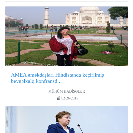
AMEA əməkdaşları Hindistanda keçirilmiş
beynəlxalq konfransd...
MÜHÜM HADİSƏLƏR
02-26-2015