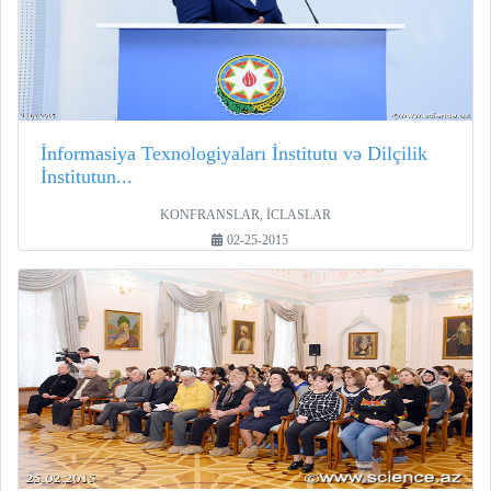
İnformasiya Texnologiyaları İnstitutu və Dilçilik
İnstitutun...
KONFRANSLAR, İCLASLAR
02-25-2015