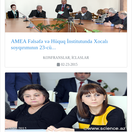
AMEA Fəlsəfə və Hüquq İnstitutunda Xocalı
soyqırımının 23-cü...
KONFRANSLAR, İCLASLAR
02-23-2015