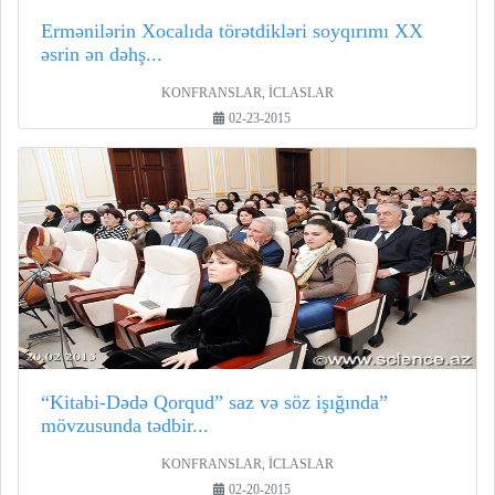
Ermənilərin Xocalıda törətdikləri soyqırımı XX
əsrin ən dəhş...
KONFRANSLAR, İCLASLAR
02-23-2015
“Kitabi-Dədə Qorqud” saz və söz işığında”
mövzusunda tədbir...
KONFRANSLAR, İCLASLAR
02-20-2015