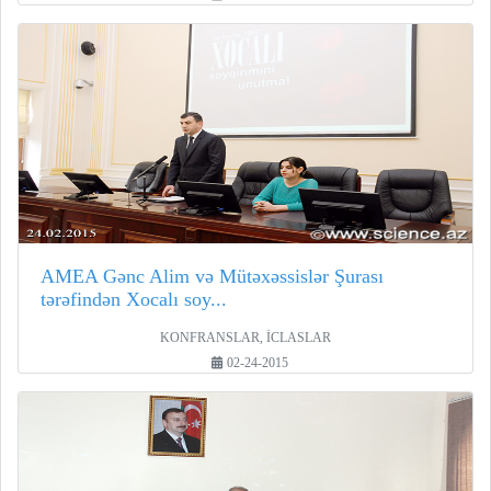
AMEA Gənc Alim və Mütəxəssislər Şurası
tərəfindən Xocalı soy...
KONFRANSLAR, İCLASLAR
02-24-2015