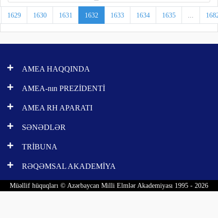
1629
1630
1631
1632
1633
1634
1635
...
168
AMEA HAQQINDA
AMEA-nın PREZİDENTİ
AMEA RH APARATI
SƏNƏDLƏR
TRİBUNA
RƏQƏMSAL AKADEMİYA
Müəllif hüquqları © Azərbaycan Milli Elmlər Akademiyası 1995 - 2026