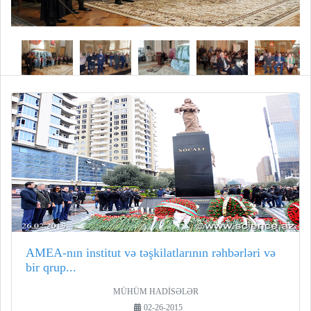
AMEA-nın institut və təşkilatlarının rəhbərləri və
bir qrup...
MÜHÜM HADİSƏLƏR
02-26-2015