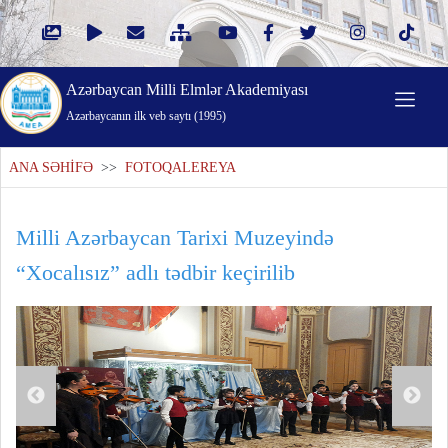
Azərbaycan Milli Elmlər Akademiyası
Azərbaycanın ilk veb saytı (1995)
ANA SƏHİFƏ
>>
FOTOQALEREYA
Milli Azərbaycan Tarixi Muzeyində
“Xocalısız” adlı tədbir keçirilib