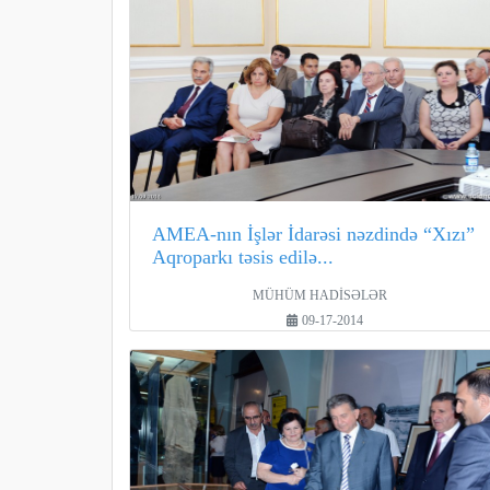
AMEA-nın İşlər İdarəsi nəzdində “Xızı”
Aqroparkı təsis edilə...
MÜHÜM HADİSƏLƏR
09-17-2014