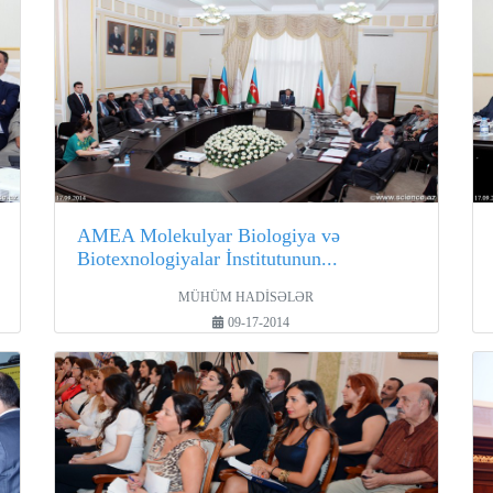
AMEA Molekulyar Biologiya və
Biotexnologiyalar İnstitutunun...
MÜHÜM HADİSƏLƏR
09-17-2014