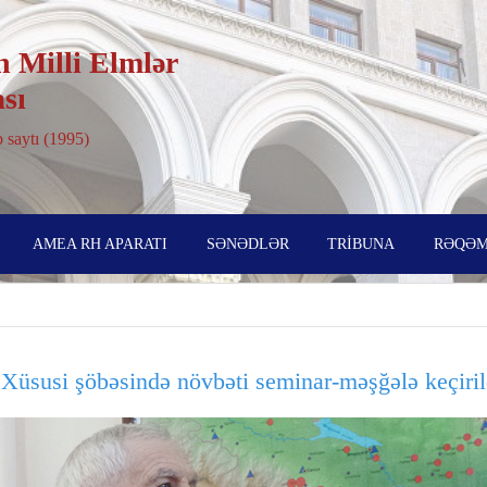
 Milli Elmlər
sı
 saytı (1995)
AMEA RH APARATI
SƏNƏDLƏR
TRİBUNA
RƏQƏM
Xüsusi şöbəsində növbəti seminar-məşğələ keçiril