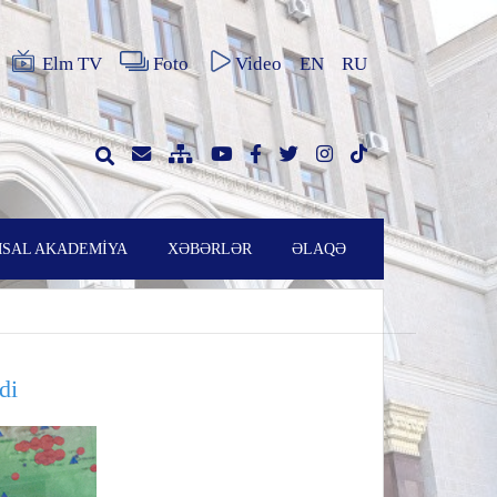
Elm TV
Foto
Video
EN
RU
SAL AKADEMİYA
XƏBƏRLƏR
ƏLAQƏ
di