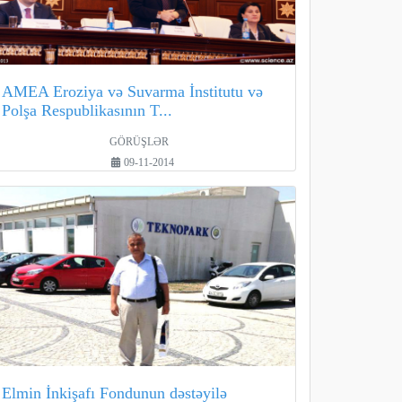
AMEA Eroziya və Suvarma İnstitutu və
Polşa Respublikasının T...
GÖRÜŞLƏR
09-11-2014
Elmin İnkişafı Fondunun dəstəyilə