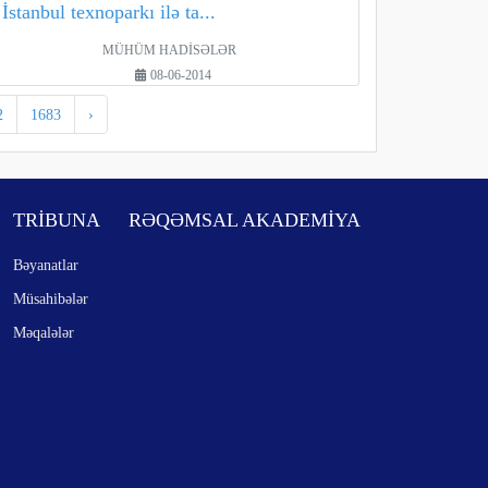
İstanbul texnoparkı ilə ta...
MÜHÜM HADİSƏLƏR
08-06-2014
2
1683
›
TRİBUNA
RƏQƏMSAL AKADEMİYA
Bəyanatlar
Müsahibələr
Məqalələr