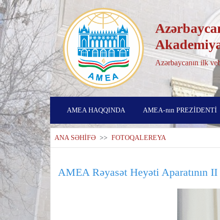
Azərbaycan
Akademiya
Azərbaycanın ilk veb
AMEA HAQQINDA
AMEA-nın PREZİDENTİ
ANA SƏHİFƏ
>>
FOTOQALEREYA
AMEA Rəyasət Heyəti Aparatının II 