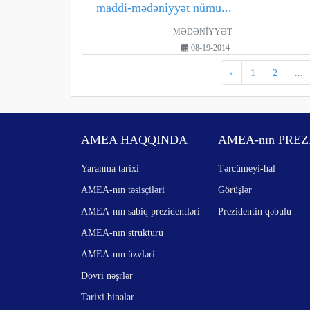
maddi-mədəniyyət nümu...
MƏDƏNİYYƏT
08-19-2014
‹
1
2
...
AMEA HAQQINDA
AMEA-nın PREZ
Yaranma tarixi
Tərcümeyi-hal
AMEA-nın təsisçiləri
Görüşlər
AMEA-nın sabiq prezidentləri
Prezidentin qəbulu
AMEA-nın strukturu
AMEA-nın üzvləri
Dövri nəşrlər
Tarixi binalar