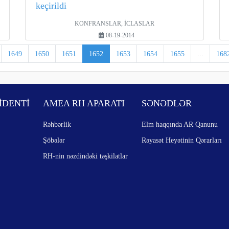
keçirildi
KONFRANSLAR, İCLASLAR
08-19-2014
1649
1650
1651
1652
1653
1654
1655
...
168
İDENTİ
AMEA RH APARATI
SƏNƏDLƏR
Rəhbərlik
Elm haqqında AR Qanunu
Şöbələr
Rəyasət Heyətinin Qərarları
RH-nin nəzdindəki təşkilatlar