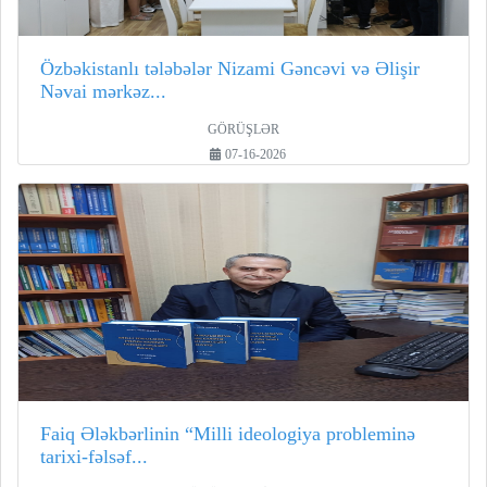
Özbəkistanlı tələbələr Nizami Gəncəvi və Əlişir
Nəvai mərkəz...
GÖRÜŞLƏR
07-16-2026
Faiq Ələkbərlinin “Milli ideologiya probleminə
tarixi-fəlsəf...