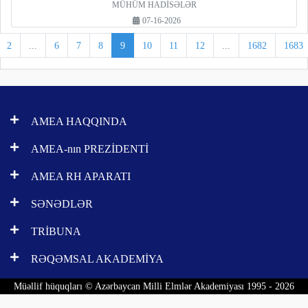
MÜHÜM HADİSƏLƏR
07-16-2026
2
...
6
7
8
9
10
11
12
...
1682
1683
AMEA HAQQINDA
AMEA-nın PREZİDENTİ
AMEA RH APARATI
SƏNƏDLƏR
TRİBUNA
RƏQƏMSAL AKADEMİYA
Müəllif hüquqları © Azərbaycan Milli Elmlər Akademiyası 1995 - 2026