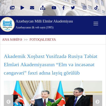
Azərbaycan Milli Elmlər Akademiyası
Azərbaycanın ilk veb saytı (1995)
ANA SƏHİFƏ
>>
FOTOQALEREYA
Akademik Xoşbəxt Yusifzadə Rusiya Təbiət
Elmləri Akademiyasının “Elm və incəsənət
cəngavəri” fəxri adına layiq görülüb