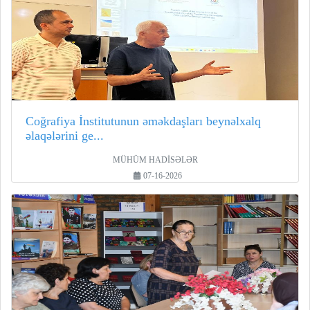
Coğrafiya İnstitutunun əməkdaşları beynəlxalq
əlaqələrini ge...
MÜHÜM HADİSƏLƏR
07-16-2026