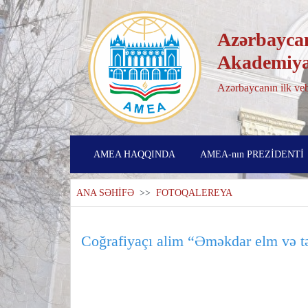
Azərbaycan
Akademiya
Azərbaycanın ilk veb
AMEA HAQQINDA
AMEA-nın PREZİDENTİ
ANA SƏHİFƏ
>>
FOTOQALEREYA
Coğrafiyaçı alim “Əməkdar elm və təh