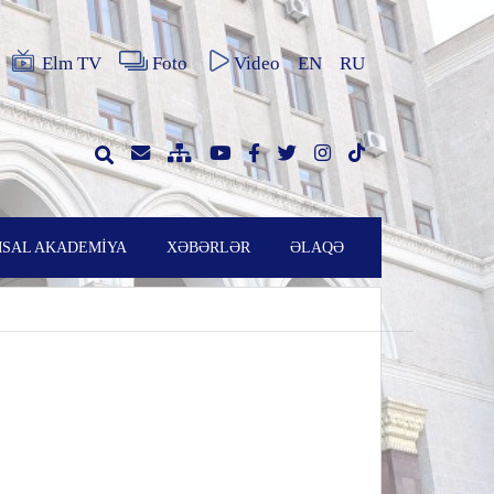
Elm TV
Foto
Video
EN
RU
SAL AKADEMİYA
XƏBƏRLƏR
ƏLAQƏ