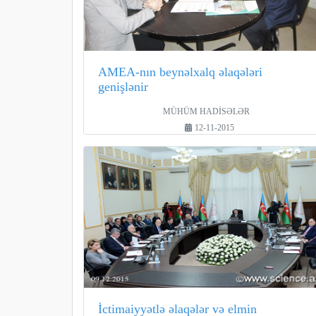
AMEA-nın beynəlxalq əlaqələri
genişlənir
MÜHÜM HADİSƏLƏR
12-11-2015
İctimaiyyətlə əlaqələr və elmin