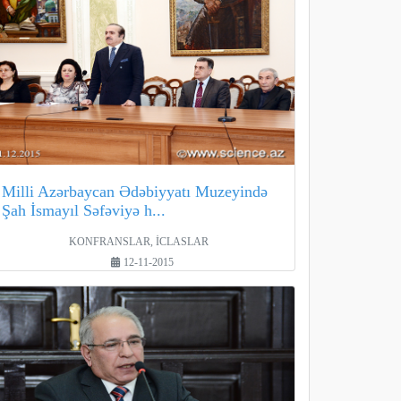
Milli Azərbaycan Ədəbiyyatı Muzeyində
Şah İsmayıl Səfəviyə h...
KONFRANSLAR, İCLASLAR
12-11-2015