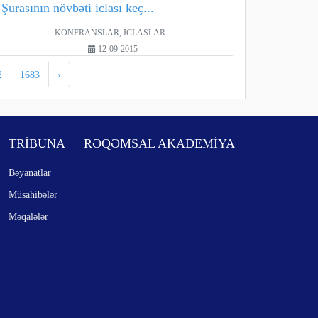
Şurasının növbəti iclası keç...
KONFRANSLAR, İCLASLAR
12-09-2015
2
1683
›
TRİBUNA
RƏQƏMSAL AKADEMİYA
Bəyanatlar
Müsahibələr
Məqalələr