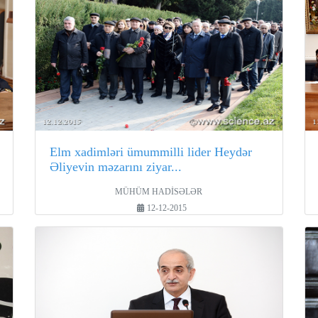
Elm xadimləri ümummilli lider Heydər
Əliyevin məzarını ziyar...
MÜHÜM HADİSƏLƏR
12-12-2015