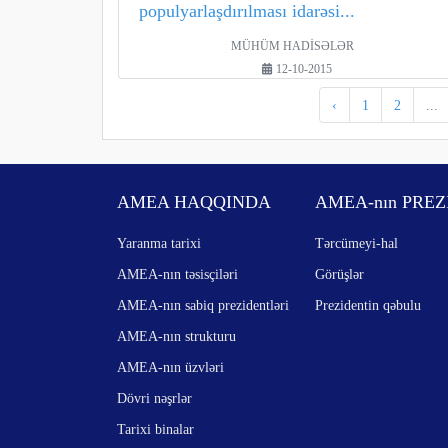
populyarlaşdırılması idarəsi...
MÜHÜM HADİSƏLƏR
12-10-2015
‹
1
2
...
AMEA HAQQINDA
AMEA-nın PREZ
Yaranma tarixi
Tərcümeyi-hal
AMEA-nın təsisçiləri
Görüşlər
AMEA-nın sabiq prezidentləri
Prezidentin qəbulu
AMEA-nın strukturu
AMEA-nın üzvləri
Dövri nəşrlər
Tarixi binalar