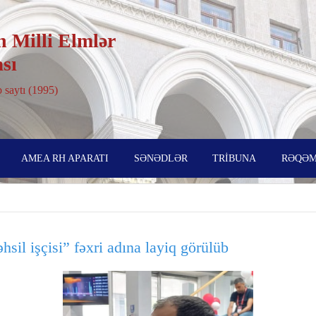
 Milli Elmlər
sı
 saytı (1995)
AMEA RH APARATI
SƏNƏDLƏR
TRİBUNA
RƏQƏM
sil işçisi” fəxri adına layiq görülüb