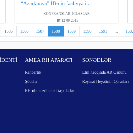
“Azərkimya” İB-nin fəaliyyəti...
KONFRANSLAR, İCLASLAR
12-09-2015
1585
1586
1587
1588
1589
1590
1591
...
168
İDENTİ
AMEA RH APARATI
SƏNƏDLƏR
Rəhbərlik
Elm haqqında AR Qanunu
Şöbələr
Rəyasət Heyətinin Qərarları
RH-nin nəzdindəki təşkilatlar