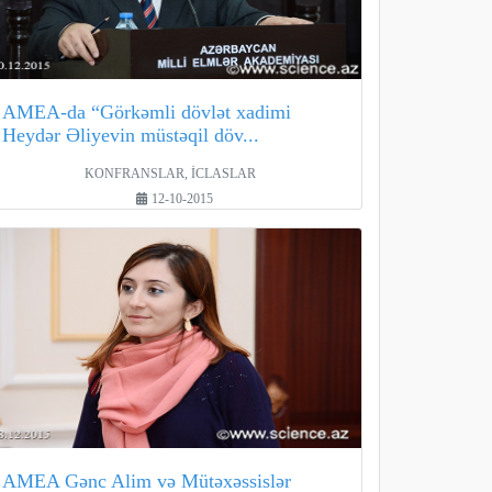
AMEA-da “Görkəmli dövlət xadimi
Heydər Əliyevin müstəqil döv...
KONFRANSLAR, İCLASLAR
12-10-2015
AMEA Gənc Alim və Mütəxəssislər