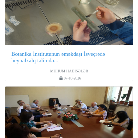
Botanika İnstitutunun əməkdaşı İsveçrədə
beynəlxalq təlimdə...
MÜHÜM HADİSƏLƏR
07-10-2026