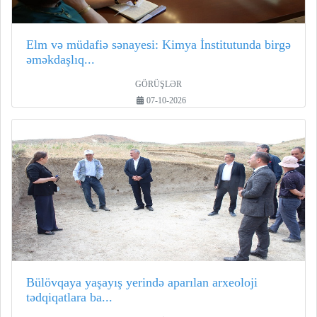
Elm və müdafiə sənayesi: Kimya İnstitutunda birgə
əməkdaşlıq...
GÖRÜŞLƏR
07-10-2026
Bülövqaya yaşayış yerində aparılan arxeoloji
tədqiqatlara ba...