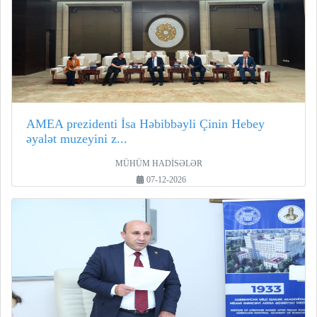
AMEA prezidenti İsa Həbibbəyli Çinin Hebey
əyalət muzeyini z...
MÜHÜM HADİSƏLƏR
07-12-2026