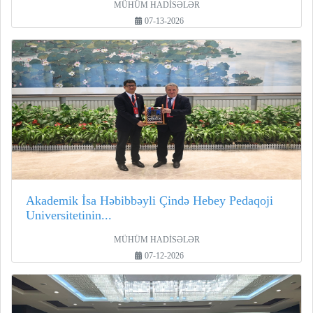
MÜHÜM HADİSƏLƏR
07-13-2026
Akademik İsa Həbibbəyli Çində Hebey Pedaqoji
Universitetinin...
MÜHÜM HADİSƏLƏR
07-12-2026