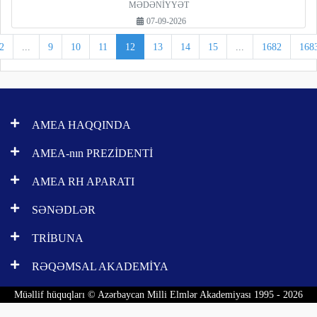
MƏDƏNİYYƏT
07-09-2026
2
...
9
10
11
12
13
14
15
...
1682
168
AMEA HAQQINDA
AMEA-nın PREZİDENTİ
AMEA RH APARATI
SƏNƏDLƏR
TRİBUNA
RƏQƏMSAL AKADEMİYA
Müəllif hüquqları © Azərbaycan Milli Elmlər Akademiyası 1995 - 2026