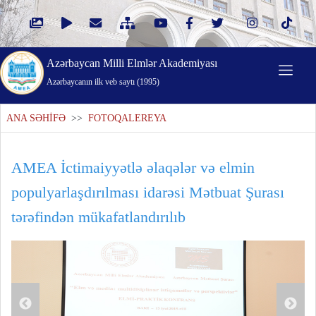
Azərbaycan Milli Elmlər Akademiyası
Azərbaycanın ilk veb saytı (1995)
ANA SƏHİFƏ
>>
FOTOQALEREYA
AMEA İctimaiyyətlə əlaqələr və elmin
populyarlaşdırılması idarəsi Mətbuat Şurası
tərəfindən mükafatlandırılıb