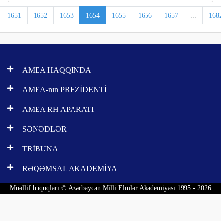
1651
1652
1653
1654
1655
1656
1657
...
168
AMEA HAQQINDA
AMEA-nın PREZİDENTİ
AMEA RH APARATI
SƏNƏDLƏR
TRİBUNA
RƏQƏMSAL AKADEMİYA
Müəllif hüquqları © Azərbaycan Milli Elmlər Akademiyası 1995 - 2026