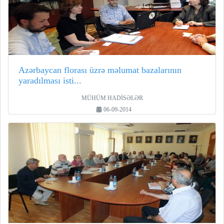
Azərbaycan florası üzrə məlumat bazalarının
yaradılması isti...
MÜHÜM HADİSƏLƏR
06-09-2014