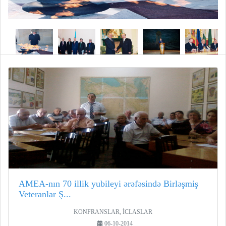
AMEA-nın 70 illik yubileyi ərəfəsində Birləşmiş
Veteranlar Ş...
KONFRANSLAR, İCLASLAR
06-10-2014