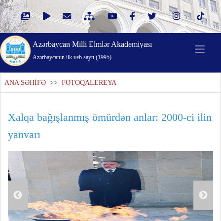
Azərbaycan Milli Elmlər Akademiyası
Azərbaycanın ilk veb saytı (1995)
ANA SƏHİFƏ
>>
FOTOQALEREYA
Xalqa bağışlanmış ömürdən anlar: 2000-ci ilin
yanvarı