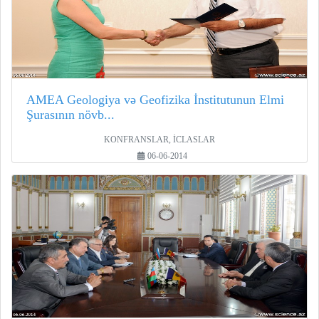
AMEA Geologiya və Geofizika İnstitutunun Elmi
Şurasının növb...
KONFRANSLAR, İCLASLAR
06-06-2014