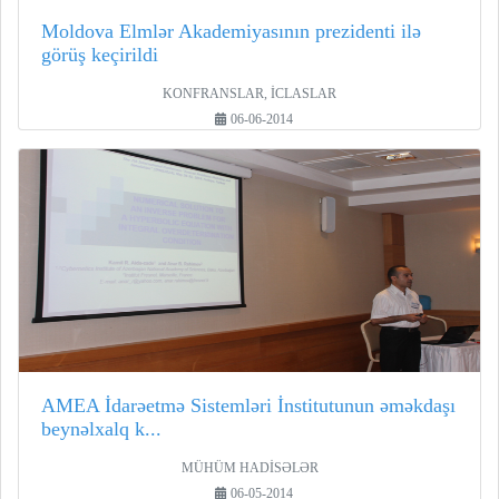
Moldova Elmlər Akademiyasının prezidenti ilə
görüş keçirildi
KONFRANSLAR, İCLASLAR
06-06-2014
AMEA İdarəetmə Sistemləri İnstitutunun əməkdaşı
beynəlxalq k...
MÜHÜM HADİSƏLƏR
06-05-2014