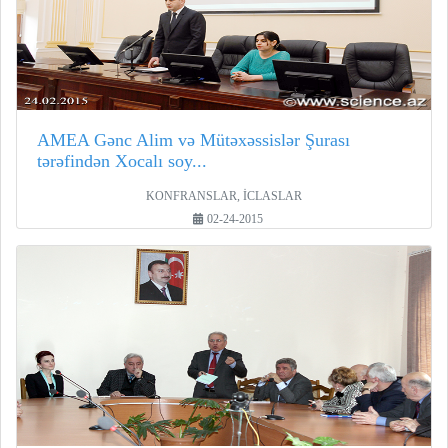
AMEA Gənc Alim və Mütəxəssislər Şurası
tərəfindən Xocalı soy...
KONFRANSLAR, İCLASLAR
02-24-2015