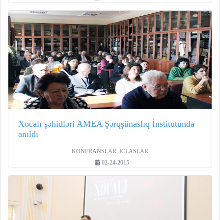
Xocalı şəhidləri AMEA Şərqşünaslıq İnstitutunda
anıldı
KONFRANSLAR, İCLASLAR
02-24-2015