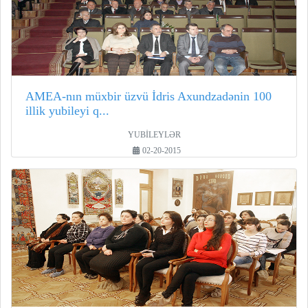
AMEA-nın müxbir üzvü İdris Axundzadənin 100
illik yubileyi q...
YUBİLEYLƏR
02-20-2015