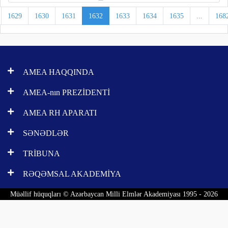
1629
1630
1631
1632
1633
1634
1635
...
168
AMEA HAQQINDA
AMEA-nın PREZİDENTİ
AMEA RH APARATI
SƏNƏDLƏR
TRİBUNA
RƏQƏMSAL AKADEMİYA
Müəllif hüquqları © Azərbaycan Milli Elmlər Akademiyası 1995 - 2026