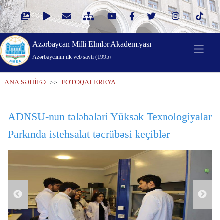
Azərbaycan Milli Elmlər Akademiyası
Azərbaycanın ilk veb saytı (1995)
ANA SƏHİFƏ
>>
FOTOQALEREYA
ADNSU-nun tələbələri Yüksək Texnologiyalar
Parkında istehsalat təcrübəsi keçiblər