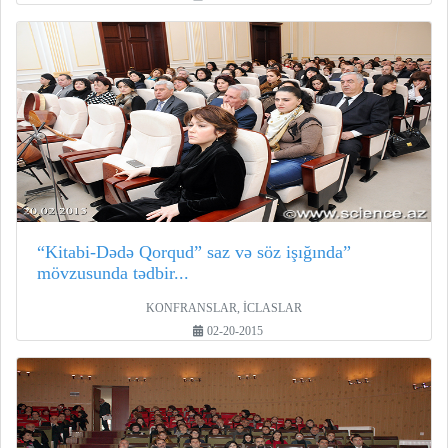
“Kitabi-Dədə Qorqud” saz və söz işığında”
mövzusunda tədbir...
KONFRANSLAR, İCLASLAR
02-20-2015