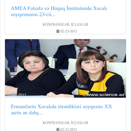
AMEA Fəlsəfə və Hüquq İnstitutunda Xocalı
soyqırımının 23-cü...
KONFRANSLAR, İCLASLAR
02-23-2015
Ermənilərin Xocalıda törətdikləri soyqırımı XX
əsrin ən dəhş...
KONFRANSLAR, İCLASLAR
02-23-2015