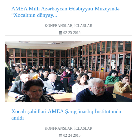
AMEA Milli Azərbaycan Ədəbiyyatı Muzeyində
“Xocalının dünyay...
KONFRANSLAR, İCLASLAR
02-25-2015
Xocalı şəhidləri AMEA Şərqşünaslıq İnstitutunda
anıldı
KONFRANSLAR, İCLASLAR
02-24-2015