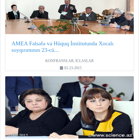
AMEA Fəlsəfə və Hüquq İnstitutunda Xocalı
soyqırımının 23-cü...
KONFRANSLAR, İCLASLAR
02-23-2015