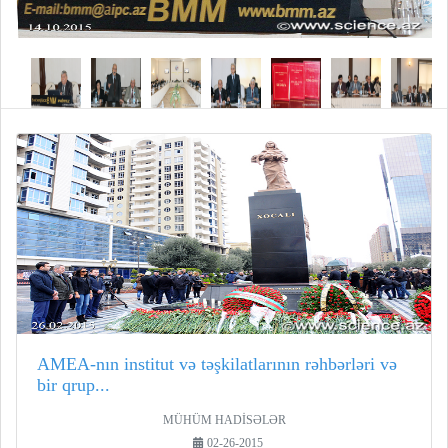
AMEA-nın institut və təşkilatlarının rəhbərləri və
bir qrup...
MÜHÜM HADİSƏLƏR
02-26-2015