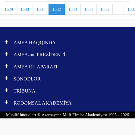
1629
1630
1631
1632
1633
1634
1635
...
168
AMEA HAQQINDA
AMEA-nın PREZİDENTİ
AMEA RH APARATI
SƏNƏDLƏR
TRİBUNA
RƏQƏMSAL AKADEMİYA
Müəllif hüquqları © Azərbaycan Milli Elmlər Akademiyası 1995 - 2026