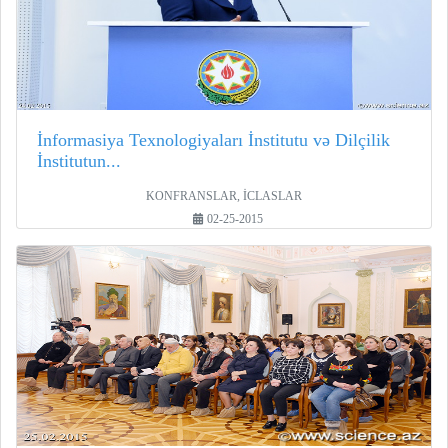
İnformasiya Texnologiyaları İnstitutu və Dilçilik
İnstitutun...
KONFRANSLAR, İCLASLAR
02-25-2015