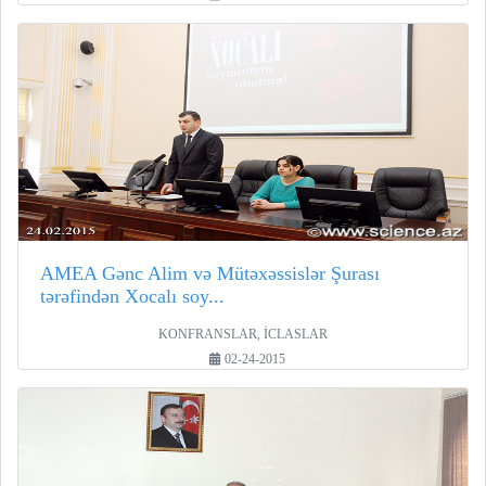
AMEA Gənc Alim və Mütəxəssislər Şurası
tərəfindən Xocalı soy...
KONFRANSLAR, İCLASLAR
02-24-2015