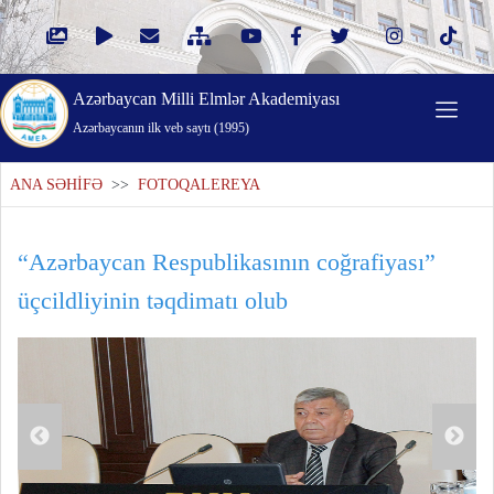
Azərbaycan Milli Elmlər Akademiyası
Azərbaycanın ilk veb saytı (1995)
ANA SƏHİFƏ
>>
FOTOQALEREYA
“Azərbaycan Respublikasının coğrafiyası”
üçcildliyinin təqdimatı olub