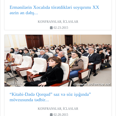
Ermənilərin Xocalıda törətdikləri soyqırımı XX
əsrin ən dəhş...
KONFRANSLAR, İCLASLAR
02-23-2015
“Kitabi-Dədə Qorqud” saz və söz işığında”
mövzusunda tədbir...
KONFRANSLAR, İCLASLAR
02-20-2015