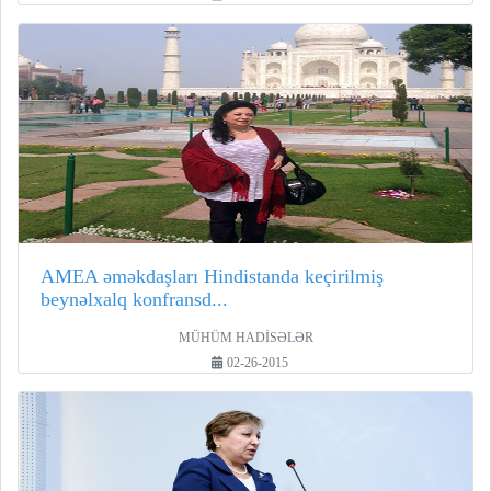
AMEA əməkdaşları Hindistanda keçirilmiş
beynəlxalq konfransd...
MÜHÜM HADİSƏLƏR
02-26-2015