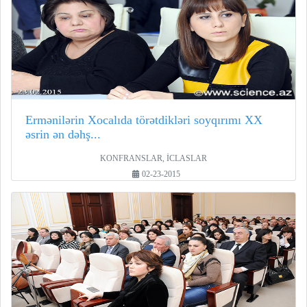
Ermənilərin Xocalıda törətdikləri soyqırımı XX
əsrin ən dəhş...
KONFRANSLAR, İCLASLAR
02-23-2015