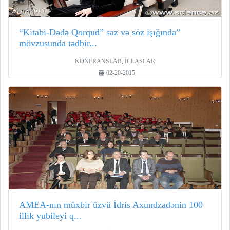
“Kitabi-Dədə Qorqud” saz və söz işığında”
mövzusunda tədbir...
KONFRANSLAR, İCLASLAR
02-20-2015
AMEA-nın müxbir üzvü İdris Axundzadənin 100
illik yubileyi q...