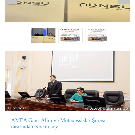
AMEA Gənc Alim və Mütəxəssislər Şurası
tərəfindən Xocalı soy...