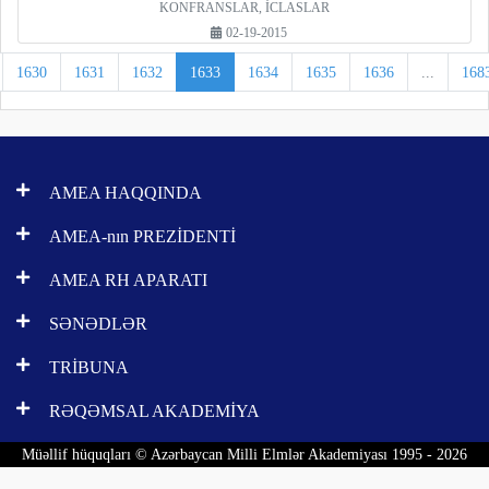
KONFRANSLAR, İCLASLAR
02-19-2015
1630
1631
1632
1633
1634
1635
1636
...
168
AMEA HAQQINDA
AMEA-nın PREZİDENTİ
AMEA RH APARATI
SƏNƏDLƏR
TRİBUNA
RƏQƏMSAL AKADEMİYA
Müəllif hüquqları © Azərbaycan Milli Elmlər Akademiyası 1995 - 2026