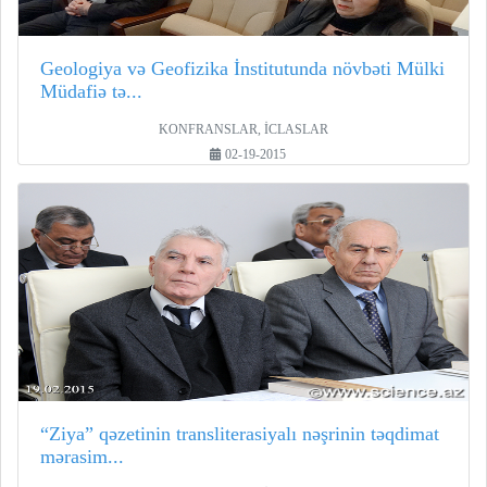
Geologiya və Geofizika İnstitutunda növbəti Mülki
Müdafiə tə...
KONFRANSLAR, İCLASLAR
02-19-2015
“Ziya” qəzetinin transliterasiyalı nəşrinin təqdimat
mərasim...