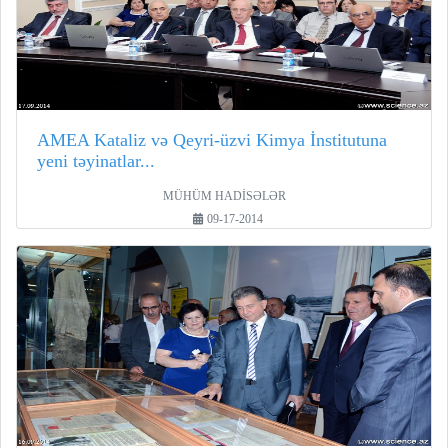
AMEA Kataliz və Qeyri-üzvi Kimya İnstitutuna
yeni təyinatlar...
MÜHÜM HADİSƏLƏR
09-17-2014