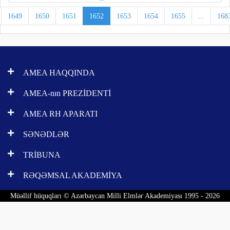
1649
1650
1651
1652
1653
1654
1655
...
168
AMEA HAQQINDA
AMEA-nın PREZİDENTİ
AMEA RH APARATI
SƏNƏDLƏR
TRİBUNA
RƏQƏMSAL AKADEMİYA
Müəllif hüquqları © Azərbaycan Milli Elmlər Akademiyası 1995 - 2026