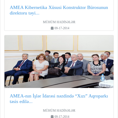
AMEA Kibernetika Xüsusi Konstruktor Bürosunun
direktoru təyi...
MÜHÜM HADİSƏLƏR
09-17-2014
AMEA-nın İşlər İdarəsi nəzdində “Xızı” Aqroparkı
təsis edilə...
MÜHÜM HADİSƏLƏR
09-17-2014