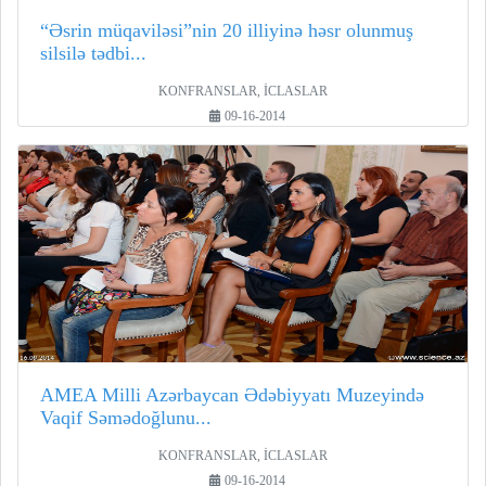
“Əsrin müqaviləsi”nin 20 illiyinə həsr olunmuş
silsilə tədbi...
KONFRANSLAR, İCLASLAR
09-16-2014
AMEA Milli Azərbaycan Ədəbiyyatı Muzeyində
Vaqif Səmədoğlunu...
KONFRANSLAR, İCLASLAR
09-16-2014