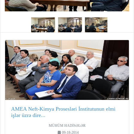
AMEA Neft-Kimya Prosesləri İnstitutunun elmi
işlər üzrə dire...
MÜHÜM HADİSƏLƏR
09-18-2014