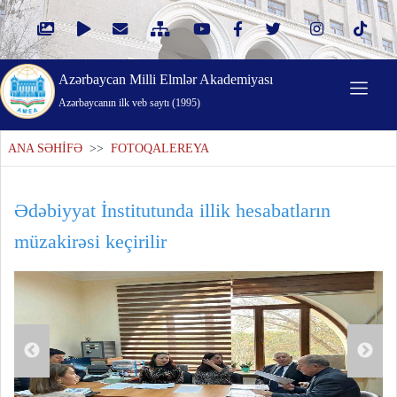
Azərbaycan Milli Elmlər Akademiyası
Azərbaycanın ilk veb saytı (1995)
ANA SƏHİFƏ
>>
FOTOQALEREYA
Ədəbiyyat İnstitutunda illik hesabatların
müzakirəsi keçirilir