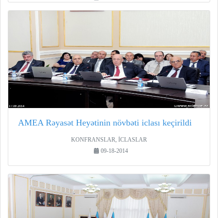
AMEA Rəyasət Heyətinin növbəti iclası keçirildi
KONFRANSLAR, İCLASLAR
09-18-2014