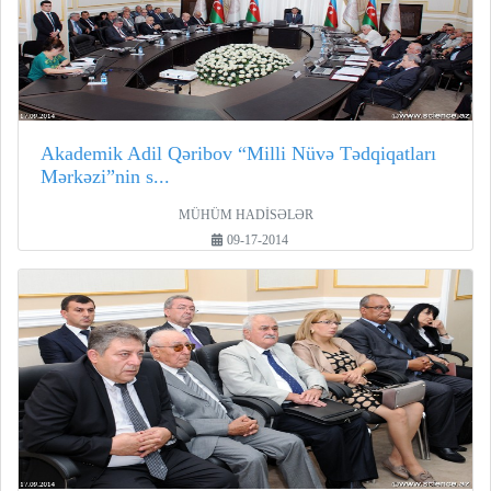
Akademik Adil Qəribov “Milli Nüvə Tədqiqatları
Mərkəzi”nin s...
MÜHÜM HADİSƏLƏR
09-17-2014