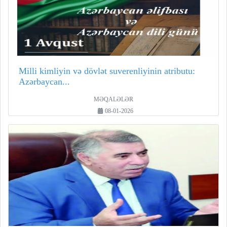
Milli kimliyin və dövlət suverenliyinin atributu:
Azərbaycan...
MƏQALƏLƏR
08-01-2026