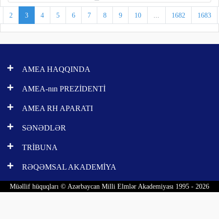
2
3
4
5
6
7
8
9
10
...
1682
1683
AMEA HAQQINDA
AMEA-nın PREZİDENTİ
AMEA RH APARATI
SƏNƏDLƏR
TRİBUNA
RƏQƏMSAL AKADEMİYA
Müəllif hüquqları © Azərbaycan Milli Elmlər Akademiyası 1995 - 2026