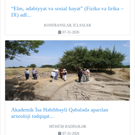
“Elm, ədəbiyyat və sosial həyat” (Fizika və lirika –
IX) adl...
KONFRANSLAR, İCLASLAR
07-31-2026
Akademik İsa Həbibbəyli Qəbələdə aparılan
arxeoloji tədqiqat...
MÜHÜM HADİSƏLƏR
07-31-2026