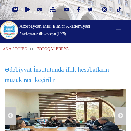
Azərbaycan Milli Elmlər Akademiyası
Azərbaycanın ilk veb saytı (1995)
ANA SƏHİFƏ
>>
FOTOQALEREYA
Ədəbiyyat İnstitutunda illik hesabatların
müzakirəsi keçirilir