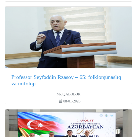
Professor Seyfəddin Rzasoy – 65: folklorşünaslıq
və mifoloji...
MƏQALƏLƏR
08-01-2026