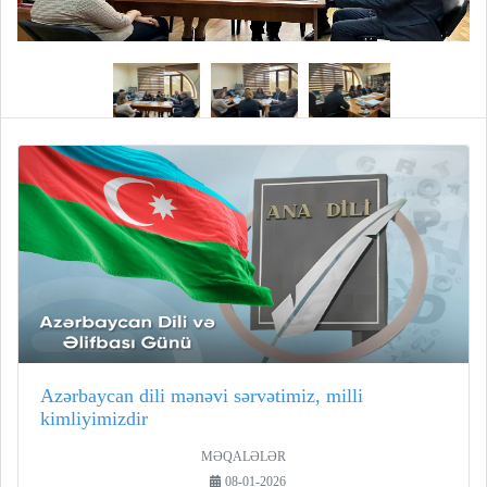
Azərbaycan dili mənəvi sərvətimiz, milli
kimliyimizdir
MƏQALƏLƏR
08-01-2026