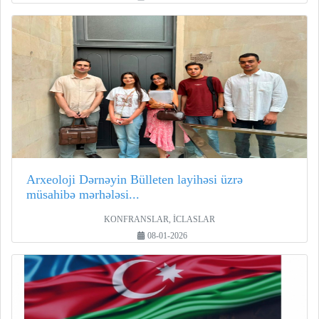
Arxeoloji Dərnəyin Bülleten layihəsi üzrə
müsahibə mərhələsi...
KONFRANSLAR, İCLASLAR
08-01-2026