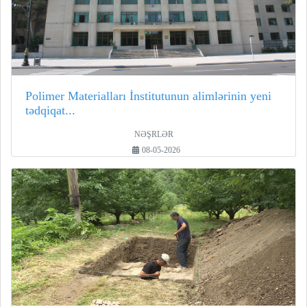
Polimer Materialları İnstitutunun alimlərinin yeni
tədqiqat...
NƏŞRLƏR
08-05-2026