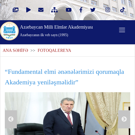
Azərbaycan Milli Elmlər Akademiyası
Azərbaycanın ilk veb saytı (1995)
ANA SƏHİFƏ
>>
FOTOQALEREYA
“Fundamental elmi ənənələrimizi qorumaqla
Akademiya yeniləşməlidir”