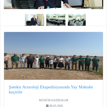
Şəmkir Arxeoloji Ekspedisiyasında Yay Məktəbi
keçirilir
MÜHÜM HADİSƏLƏR
08-05-2026