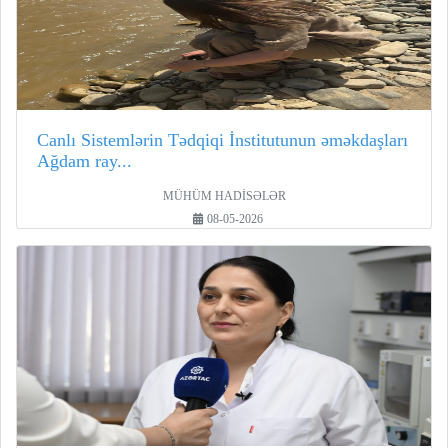
Canlı Sistemlərin Tədqiqi İnstitutunun əməkdaşları
Ağdam ray...
MÜHÜM HADİSƏLƏR
08-05-2026