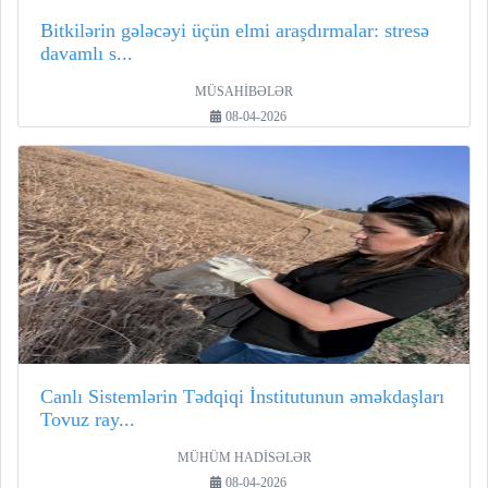
Bitkilərin gələcəyi üçün elmi araşdırmalar: stresə
davamlı s...
MÜSAHİBƏLƏR
08-04-2026
Canlı Sistemlərin Tədqiqi İnstitutunun əməkdaşları
Tovuz ray...
MÜHÜM HADİSƏLƏR
08-04-2026