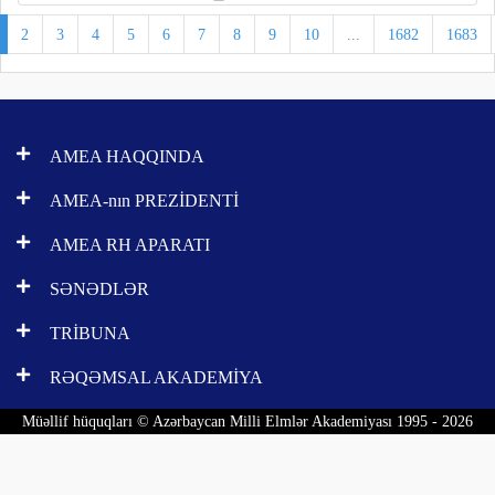
2
3
4
5
6
7
8
9
10
...
1682
1683
AMEA HAQQINDA
AMEA-nın PREZİDENTİ
AMEA RH APARATI
SƏNƏDLƏR
TRİBUNA
RƏQƏMSAL AKADEMİYA
Müəllif hüquqları © Azərbaycan Milli Elmlər Akademiyası 1995 - 2026