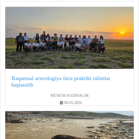
Rəqəmsal arxeologiya üzrə praktiki təlimlər
başlanılıb
MÜHÜM HADİSƏLƏR
08-05-2026