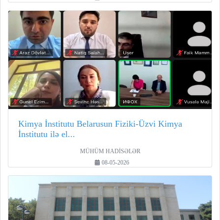
Kimya İnstitutu Belarusun Fiziki-Üzvi Kimya
İnstitutu ilə el...
MÜHÜM HADİSƏLƏR
08-05-2026