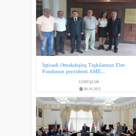
İqtisadi Əməkdaşlıq Təşkilatının Elm
Fondunun prezidenti AME...
GÖRÜŞLƏR
09-16-2015