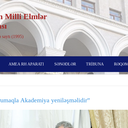
 Milli Elmlər
sı
 saytı (1995)
AMEA RH APARATI
SƏNƏDLƏR
TRİBUNA
RƏQƏM
rumaqla Akademiya yeniləşməlidir”