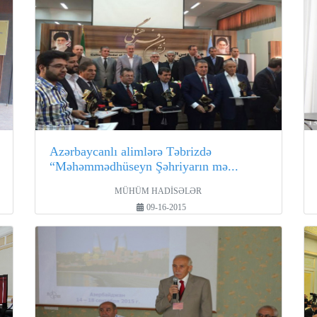
Azərbaycanlı alimlərə Təbrizdə
“Məhəmmədhüseyn Şəhriyarın mə...
MÜHÜM HADİSƏLƏR
09-16-2015