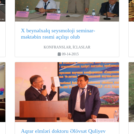
X beynəlxalq seysmoloji seminar-
məktəbin rəsmi açılışı olub
KONFRANSLAR, İCLASLAR
09-14-2015
Aqrar elmləri doktoru Əlövsət Quliyev