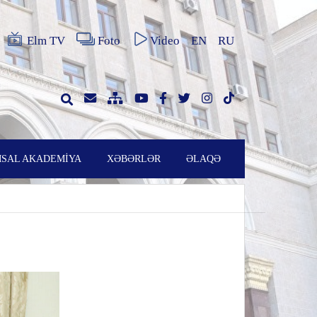
Elm TV
Foto
Video
EN
RU
SAL AKADEMİYA
XƏBƏRLƏR
ƏLAQƏ