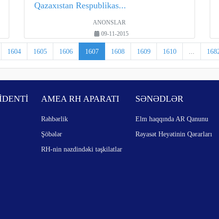
Qazaxıstan Respublikas...
ANONSLAR
09-11-2015
1604
1605
1606
1607
1608
1609
1610
...
168
İDENTİ
AMEA RH APARATI
SƏNƏDLƏR
Rəhbərlik
Elm haqqında AR Qanunu
Şöbələr
Rəyasət Heyətinin Qərarları
RH-nin nəzdindəki təşkilatlar