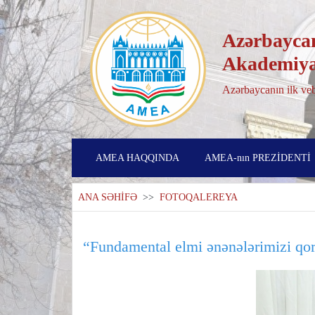
Azərbaycan
Akademiya
Azərbaycanın ilk veb
AMEA HAQQINDA
AMEA-nın PREZİDENTİ
ANA SƏHİFƏ
>>
FOTOQALEREYA
“Fundamental elmi ənənələrimizi qo