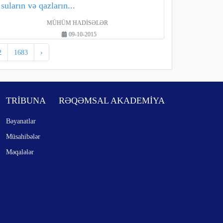
suların və qazların...
MÜHÜM HADİSƏLƏR
09-10-2015
2
1683
›
TRİBUNA
RƏQƏMSAL AKADEMİYA
Bəyanatlar
Müsahibələr
Məqalələr