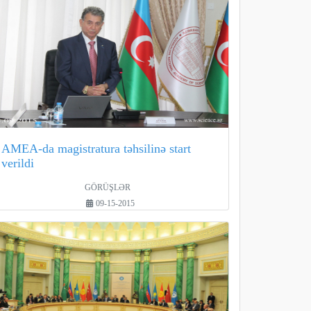
AMEA-da magistratura təhsilinə start
verildi
GÖRÜŞLƏR
09-15-2015