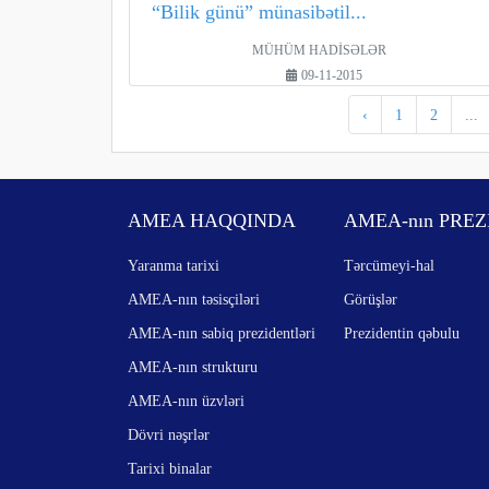
“Bilik günü” münasibətil...
MÜHÜM HADİSƏLƏR
09-11-2015
‹
1
2
...
AMEA HAQQINDA
AMEA-nın PREZ
Yaranma tarixi
Tərcümeyi-hal
AMEA-nın təsisçiləri
Görüşlər
AMEA-nın sabiq prezidentləri
Prezidentin qəbulu
AMEA-nın strukturu
AMEA-nın üzvləri
Dövri nəşrlər
Tarixi binalar