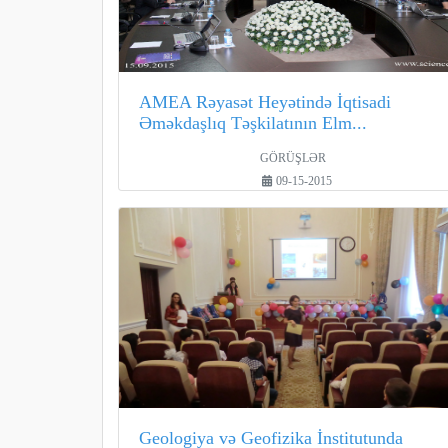
AMEA Rəyasət Heyətində İqtisadi
Əməkdaşlıq Təşkilatının Elm...
GÖRÜŞLƏR
09-15-2015
Geologiya və Geofizika İnstitutunda