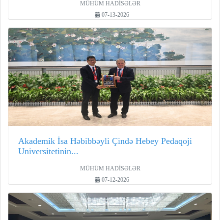
MÜHÜM HADİSƏLƏR
07-13-2026
Akademik İsa Həbibbəyli Çində Hebey Pedaqoji
Universitetinin...
MÜHÜM HADİSƏLƏR
07-12-2026