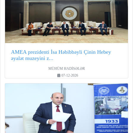
AMEA prezidenti İsa Həbibbəyli Çinin Hebey
əyalət muzeyini z...
MÜHÜM HADİSƏLƏR
07-12-2026