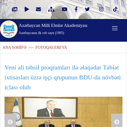
Azərbaycan Milli Elmlər Akademiyası
Azərbaycanın ilk veb saytı (1995)
ANA SƏHİFƏ
>>
FOTOQALEREYA
Yeni ali təhsil proqramları ilə əlaqədar Təbiət
ixtisasları üzrə işçi qrupunun BDU-da növbəti
iclası olub