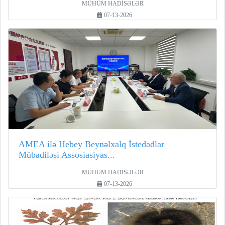
MÜHÜM HADİSƏLƏR
07-13-2026
AMEA ilə Hebey Beynəlxalq İstedadlar
Mübadiləsi Assosiasiyas...
MÜHÜM HADİSƏLƏR
07-13-2026