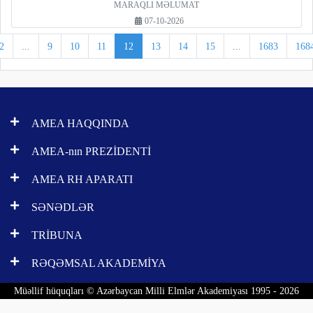
MARAQLI MƏLUMAT
07-10-2026
2
...
9
10
11
12
13
14
15
...
1683
168
AMEA HAQQINDA
AMEA-nın PREZİDENTİ
AMEA RH APARATI
SƏNƏDLƏR
TRİBUNA
RƏQƏMSAL AKADEMİYA
Müəllif hüquqları © Azərbaycan Milli Elmlər Akademiyası 1995 - 2026