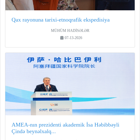
Qax rayonuna tarixi-etnoqrafik ekspedisiya
MÜHÜM HADİSƏLƏR
07-13-2026
AMEA-nın prezidenti akademik İsa Həbibbəyli
Çində beynəlxalq...