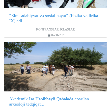
“Elm, ədəbiyyat və sosial həyat” (Fizika və lirika –
IX) adl...
KONFRANSLAR, İCLASLAR
07-31-2026
Akademik İsa Həbibbəyli Qəbələdə aparılan
arxeoloji tədqiqat...