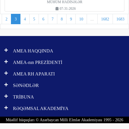
MÜHÜM HADİSƏLƏR
07-31-2026
2
3
4
5
6
7
8
9
10
...
1682
1683
AMEA HAQQINDA
AMEA-nın PREZİDENTİ
AMEA RH APARATI
SƏNƏDLƏR
TRİBUNA
RƏQƏMSAL AKADEMİYA
Müəllif hüquqları © Azərbaycan Milli Elmlər Akademiyası 1995 - 2026