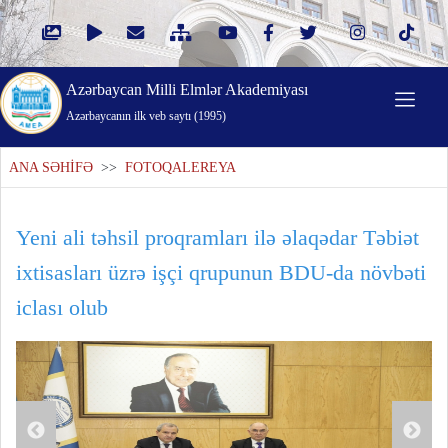
Azərbaycan Milli Elmlər Akademiyası
Azərbaycanın ilk veb saytı (1995)
ANA SƏHİFƏ
>>
FOTOQALEREYA
Yeni ali təhsil proqramları ilə əlaqədar Təbiət
ixtisasları üzrə işçi qrupunun BDU-da növbəti
iclası olub