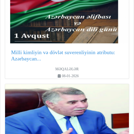
Milli kimliyin və dövlət suverenliyinin atributu:
Azərbaycan...
MƏQALƏLƏR
08-01-2026