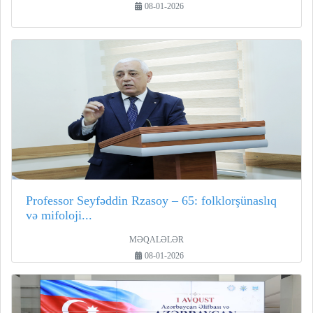
08-01-2026
Professor Seyfəddin Rzasoy – 65: folklorşünaslıq
və mifoloji...
MƏQALƏLƏR
08-01-2026