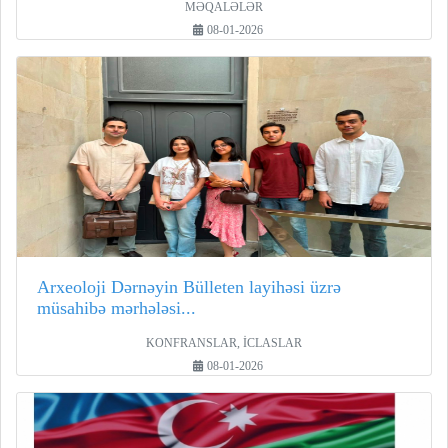
MƏQALƏLƏR
08-01-2026
Arxeoloji Dərnəyin Bülleten layihəsi üzrə
müsahibə mərhələsi...
KONFRANSLAR, İCLASLAR
08-01-2026