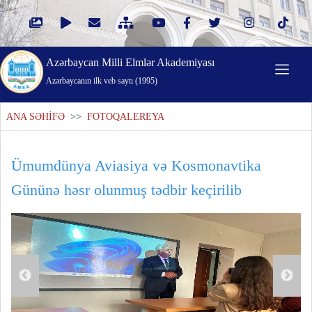
Azərbaycan Milli Elmlər Akademiyası
Azərbaycanın ilk veb saytı (1995)
ANA SƏHİFƏ
>>
FOTOQALEREYA
Ümumdünya Aviasiya və Kosmonavtika
Gününə həsr olunmuş tədbir keçirilib