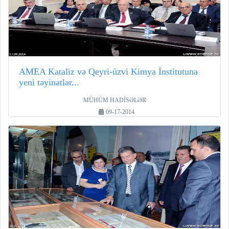
AMEA Kataliz və Qeyri-üzvi Kimya İnstitutuna
yeni təyinatlar...
MÜHÜM HADİSƏLƏR
09-17-2014