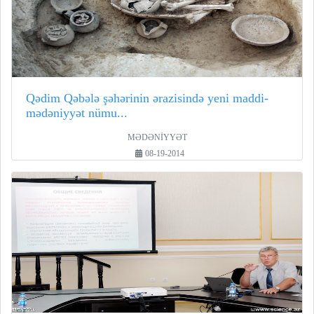
Qədim Qəbələ şəhərinin ərazisində yeni maddi-
mədəniyyət nümu...
MƏDƏNİYYƏT
08-19-2014