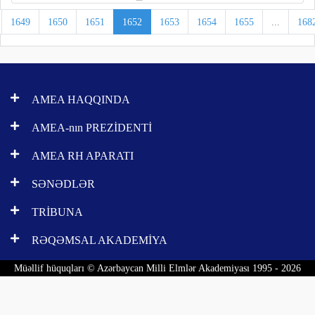
1649
1650
1651
1652
1653
1654
1655
...
168
AMEA HAQQINDA
AMEA-nın PREZİDENTİ
AMEA RH APARATI
SƏNƏDLƏR
TRİBUNA
RƏQƏMSAL AKADEMİYA
Müəllif hüquqları © Azərbaycan Milli Elmlər Akademiyası 1995 - 2026