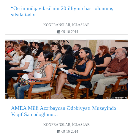
“Əsrin müqaviləsi”nin 20 illiyinə həsr olunmuş
silsilə tədbi...
KONFRANSLAR, İCLASLAR
09-16-2014
AMEA Milli Azərbaycan Ədəbiyyatı Muzeyində
Vaqif Səmədoğlunu...
KONFRANSLAR, İCLASLAR
09-16-2014