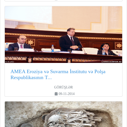
AMEA Eroziya və Suvarma İnstitutu və Polşa
Respublikasının T...
GÖRÜŞLƏR
09-11-2014