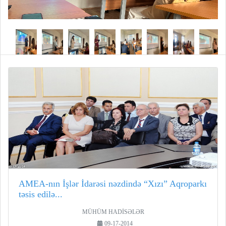
AMEA-nın İşlər İdarəsi nəzdində “Xızı” Aqroparkı
təsis edilə...
MÜHÜM HADİSƏLƏR
09-17-2014