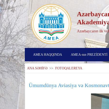
Azərbaycan
Akademiya
Azərbaycanın ilk veb
AMEA HAQQINDA
AMEA-nın PREZİDENTİ
ANA SƏHİFƏ
>>
FOTOQALEREYA
Ümumdünya Aviasiya və Kosmonavtik