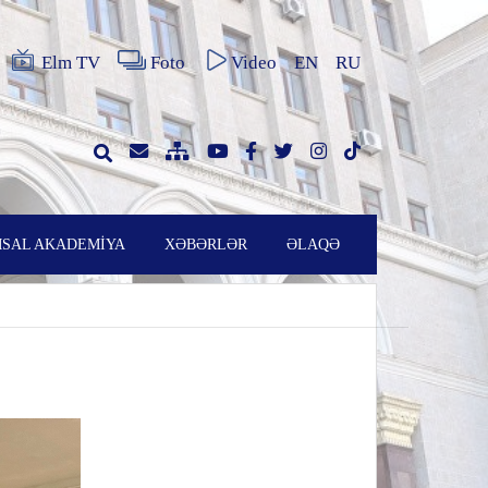
Elm TV
Foto
Video
EN
RU
SAL AKADEMİYA
XƏBƏRLƏR
ƏLAQƏ