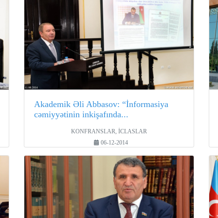
Akademik Əli Abbasov: “İnformasiya
cəmiyyətinin inkişafında...
KONFRANSLAR, İCLASLAR
06-12-2014