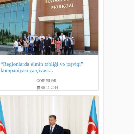
“Regionlarda elmin təbliği və təşviqi”
kompaniyası çərçivəsi...
GÖRÜŞLƏR
06-11-2014