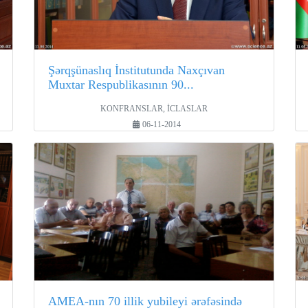
Şərqşünaslıq İnstitutunda Naxçıvan
Muxtar Respublikasının 90...
KONFRANSLAR, İCLASLAR
06-11-2014
AMEA-nın 70 illik yubileyi ərəfəsində