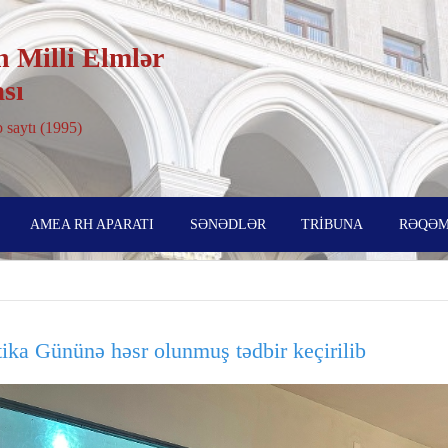
 Milli Elmlər
sı
 saytı (1995)
AMEA RH APARATI
SƏNƏDLƏR
TRİBUNA
RƏQƏM
a Gününə həsr olunmuş tədbir keçirilib