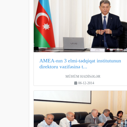
AMEA-nın 3 elmi-tədqiqat institutunun
direktoru vəzifəsinə t...
MÜHÜM HADİSƏLƏR
06-12-2014