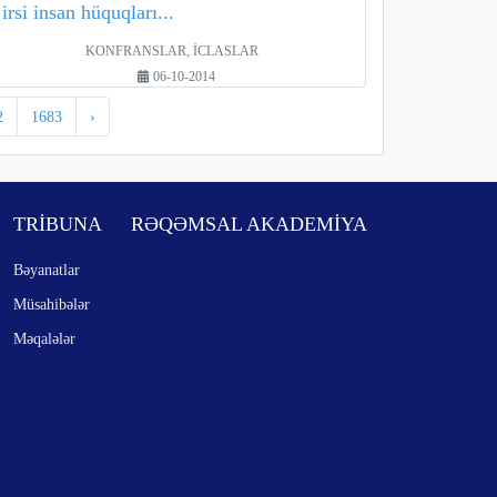
irsi insan hüquqları...
KONFRANSLAR, İCLASLAR
06-10-2014
2
1683
›
TRİBUNA
RƏQƏMSAL AKADEMİYA
Bəyanatlar
Müsahibələr
Məqalələr