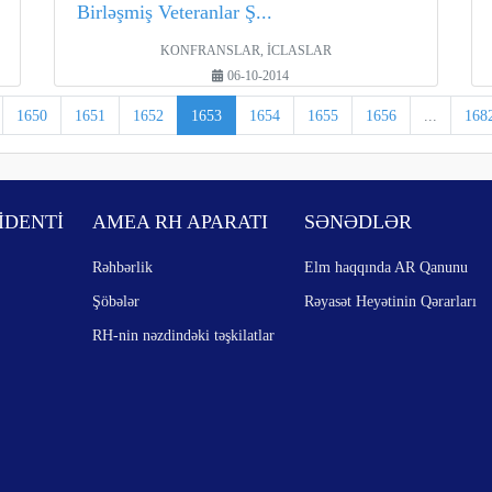
Birləşmiş Veteranlar Ş...
KONFRANSLAR, İCLASLAR
06-10-2014
1650
1651
1652
1653
1654
1655
1656
...
168
İDENTİ
AMEA RH APARATI
SƏNƏDLƏR
Rəhbərlik
Elm haqqında AR Qanunu
Şöbələr
Rəyasət Heyətinin Qərarları
RH-nin nəzdindəki təşkilatlar