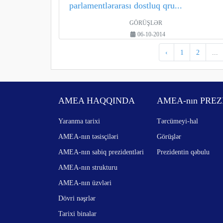
parlamentlərarası dostluq qru...
GÖRÜŞLƏR
06-10-2014
‹
1
2
...
AMEA HAQQINDA
AMEA-nın PREZ
Yaranma tarixi
Tərcümeyi-hal
AMEA-nın təsisçiləri
Görüşlər
AMEA-nın sabiq prezidentləri
Prezidentin qəbulu
AMEA-nın strukturu
AMEA-nın üzvləri
Dövri nəşrlər
Tarixi binalar