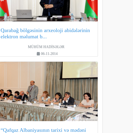
Qarabağ bölgəsinin arxeoloji abidələrinin
elektron məlumat b...
MÜHÜM HADİSƏLƏR
06-11-2014
“Qafqaz Albaniyasının tarixi və mədəni