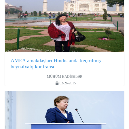
AMEA əməkdaşları Hindistanda keçirilmiş
beynəlxalq konfransd...
MÜHÜM HADİSƏLƏR
02-26-2015