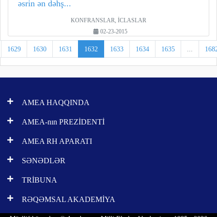
əsrin ən dəhş...
KONFRANSLAR, İCLASLAR
02-23-2015
1629
1630
1631
1632
1633
1634
1635
...
168
AMEA HAQQINDA
AMEA-nın PREZİDENTİ
AMEA RH APARATI
SƏNƏDLƏR
TRİBUNA
RƏQƏMSAL AKADEMİYA