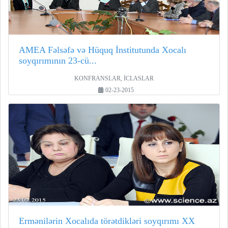
AMEA Fəlsəfə və Hüquq İnstitutunda Xocalı
soyqırımının 23-cü...
KONFRANSLAR, İCLASLAR
02-23-2015
Ermənilərin Xocalıda törətdikləri soyqırımı XX