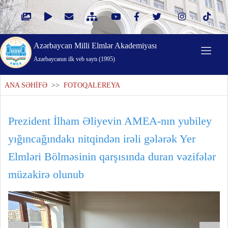
Azərbaycan Milli Elmlər Akademiyası
Azərbaycanın ilk veb saytı (1995)
ANA SƏHİFƏ
>>
FOTOQALEREYA
Prezident İlham Əliyevin AMEA-nın yubiley
yığıncağındakı nitqindən irəli gələrək Yer
Elmləri Bölməsinin qarşısında duran vəzifələr
müzakirə olunub