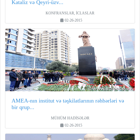
Kataliz və Qeyri-üzv...
KONFRANSLAR, İCLASLAR
02-26-2015
AMEA-nın institut və təşkilatlarının rəhbərləri və
bir qrup...
MÜHÜM HADİSƏLƏR
02-26-2015