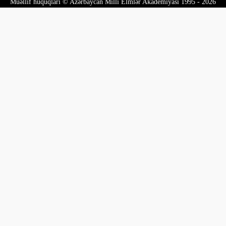
Müəllif hüquqları © Azərbaycan Milli Elmlər Akademiyası 1995 - 2026