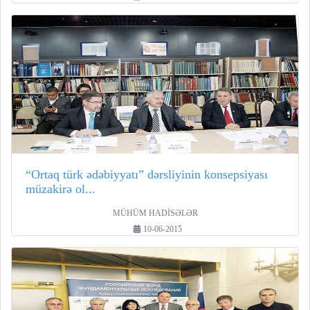
“Ortaq türk ədəbiyyatı” dərsliyinin konsepsiyası
müzakirə ol...
MÜHÜM HADİSƏLƏR
10-06-2015