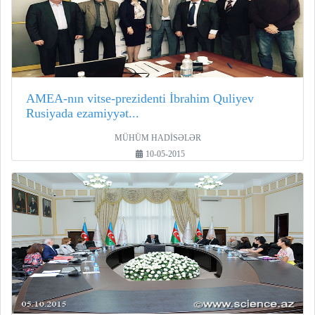
AMEA-nın vitse-prezidenti İbrahim Quliyev
Rusiyada ezamiyyət...
MÜHÜM HADİSƏLƏR
10-05-2015