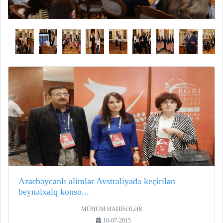
Azərbaycanlı alimlər Avstraliyada keçirilən
beynəlxalq konso...
MÜHÜM HADİSƏLƏR
10-07-2015