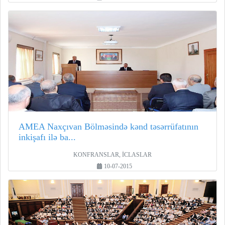
AMEA Naxçıvan Bölməsində kənd təsərrüfatının
inkişafı ilə ba...
KONFRANSLAR, İCLASLAR
10-07-2015