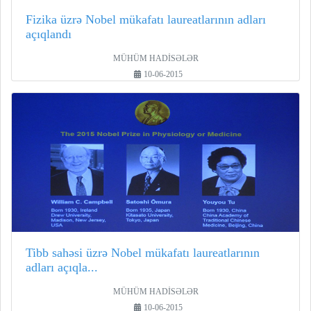
Fizika üzrə Nobel mükafatı laureatlarının adları
açıqlandı
MÜHÜM HADİSƏLƏR
10-06-2015
Tibb sahəsi üzrə Nobel mükafatı laureatlarının
adları açıqla...
MÜHÜM HADİSƏLƏR
10-06-2015