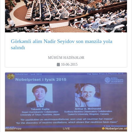
Görkəmli alim Nadir Seyidov son mənzilə yola
salındı
MÜHÜM HADİSƏLƏR
10-06-2015