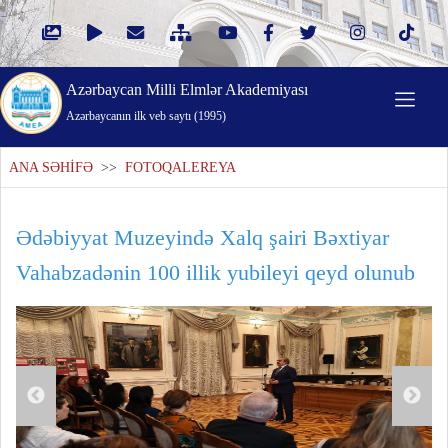
Azərbaycan Milli Elmlər Akademiyası
Azərbaycanın ilk veb saytı (1995)
ANA SƏHİFƏ
>>
FOTOQALEREYA
Ədəbiyyat Muzeyində Xalq şairi Bəxtiyar
Vahabzadənin 100 illik yubileyi qeyd olunub