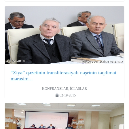
“Ziya” qəzetinin transliterasiyalı nəşrinin təqdimat
mərasim...
KONFRANSLAR, İCLASLAR
02-19-2015