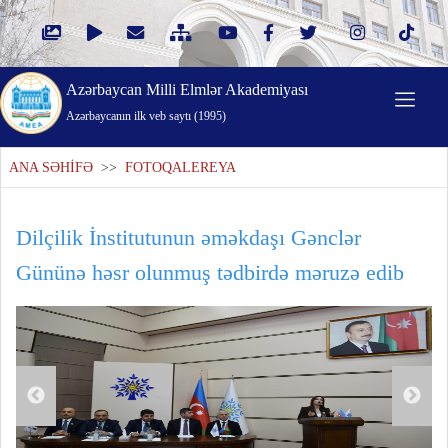
Azərbaycan Milli Elmlər Akademiyası
Azərbaycanın ilk veb saytı (1995)
ANA SƏHİFƏ
>>
FOTOQALEREYA
Dilçilik İnstitutunun əməkdaşı Gənclər
Gününə həsr olunmuş tədbirdə məruzə edib