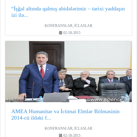
“İşğal altında qalmış abidələrimiz – tarixi yaddaşın
izi ilə...
KONFRANSLAR, İCLASLAR
02-18-2015
AMEA Humanitar və İctimai Elmlər Bölməsinin
2014-cü ildəki f...
KONFRANSLAR, İCLASLAR
02-18-2015