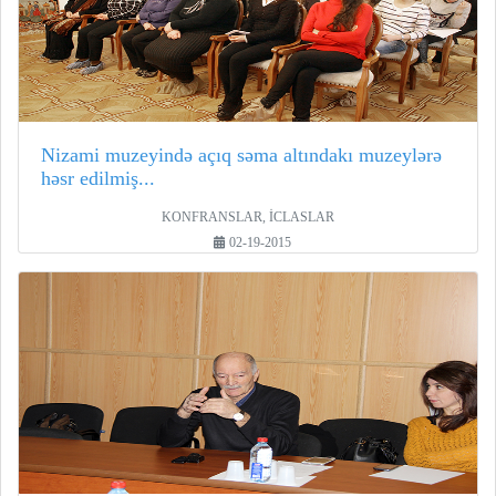
Nizami muzeyində açıq səma altındakı muzeylərə
həsr edilmiş...
KONFRANSLAR, İCLASLAR
02-19-2015