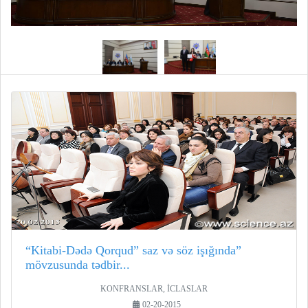
“Kitabi-Dədə Qorqud” saz və söz işığında”
mövzusunda tədbir...
KONFRANSLAR, İCLASLAR
02-20-2015