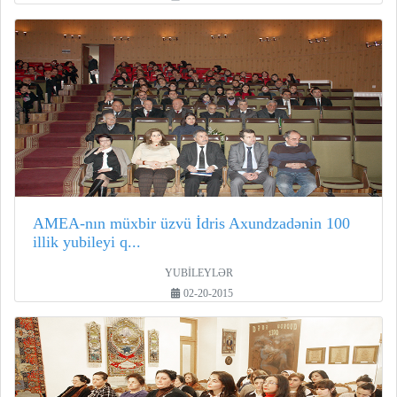
AMEA-nın müxbir üzvü İdris Axundzadənin 100
illik yubileyi q...
YUBİLEYLƏR
02-20-2015