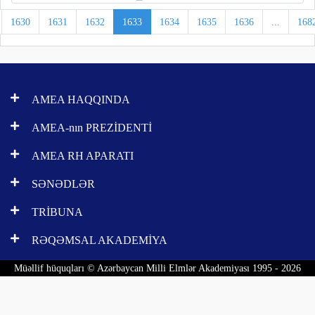
1630
1631
1632
1633
1634
1635
1636
...
168
AMEA HAQQINDA
AMEA-nın PREZİDENTİ
AMEA RH APARATI
SƏNƏDLƏR
TRİBUNA
RƏQƏMSAL AKADEMİYA
Müəllif hüquqları © Azərbaycan Milli Elmlər Akademiyası 1995 - 2026