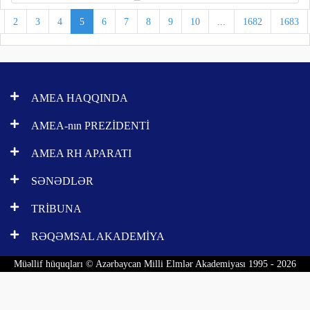
2
3
4
5
6
7
8
9
10
...
1682
1683
AMEA HAQQINDA
AMEA-nın PREZİDENTİ
AMEA RH APARATI
SƏNƏDLƏR
TRİBUNA
RƏQƏMSAL AKADEMİYA
Müəllif hüquqları © Azərbaycan Milli Elmlər Akademiyası 1995 - 2026