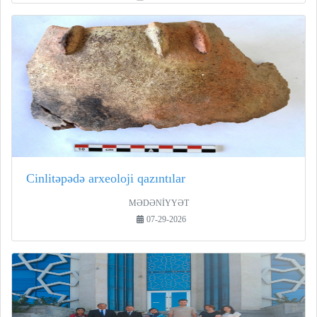
Cinlitəpədə arxeoloji qazıntılar
MƏDƏNİYYƏT
07-29-2026