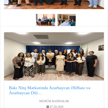
Bakı Nitq Mərkəzində Azərbaycan Əlifbası və
Azərbaycan Dili...
MÜHÜM HADİSƏLƏR
07-29-2026