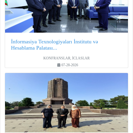
İnformasiya Texnologiyaları İnstitutu və
Hesablama Palatası...
KONFRANSLAR, İCLASLAR
07-28-2026