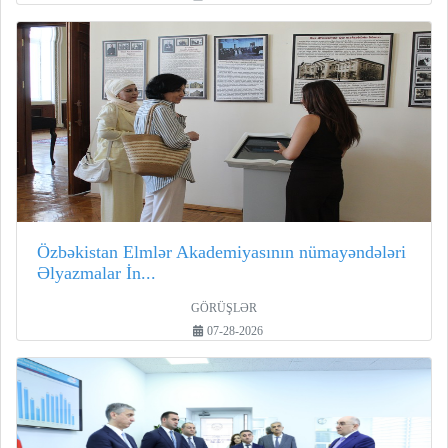
Özbəkistan Elmlər Akademiyasının nümayəndələri
Əlyazmalar İn...
GÖRÜŞLƏR
07-28-2026