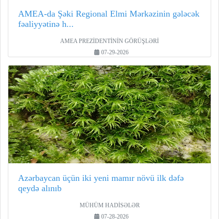
AMEA-da Şəki Regional Elmi Mərkəzinin gələcək
fəaliyyətinə h...
AMEA PREZİDENTİNİN GÖRÜŞLƏRİ
07-29-2026
Azərbaycan üçün iki yeni mamır növü ilk dəfə
qeydə alınıb
MÜHÜM HADİSƏLƏR
07-28-2026