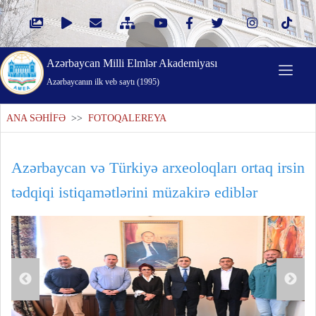
Azərbaycan Milli Elmlər Akademiyası
Azərbaycanın ilk veb saytı (1995)
ANA SƏHİFƏ
>>
FOTOQALEREYA
Azərbaycan və Türkiyə arxeoloqları ortaq irsin
tədqiqi istiqamətlərini müzakirə ediblər