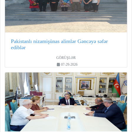
Pakistanlı nizamişünas alimlər Gəncəyə səfər
ediblər
GÖRÜŞLƏR
07-29-2026