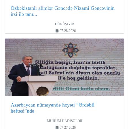
Özbəkistanlı alimlər Gəncədə Nizami Gəncəvinin
irsi ilə tanı...
GÖRÜŞLƏR
07-28-2026
Azərbaycan nümayəndə heyəti “Ərdəbil
həftəsi”ndə
MÜHÜM HADİSƏLƏR
07-27-2026