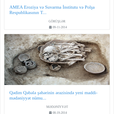
AMEA Eroziya və Suvarma İnstitutu və Polşa
Respublikasının T...
GÖRÜŞLƏR
09-11-2014
Qədim Qəbələ şəhərinin ərazisində yeni maddi-
mədəniyyət nümu...
MƏDƏNİYYƏT
08-19-2014