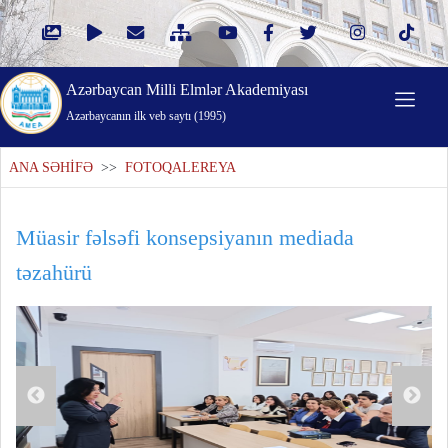
Azərbaycan Milli Elmlər Akademiyası
Azərbaycanın ilk veb saytı (1995)
ANA SƏHİFƏ
>>
FOTOQALEREYA
Müasir fəlsəfi konsepsiyanın mediada
təzahürü