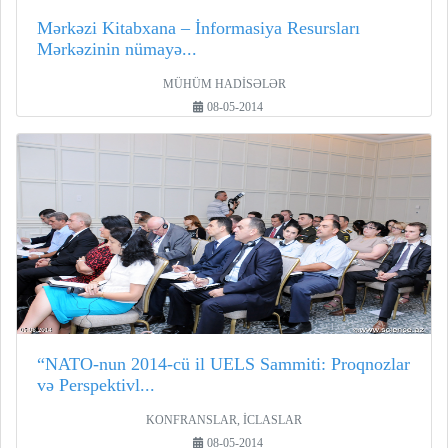
Mərkəzi Kitabxana – İnformasiya Resursları
Mərkəzinin nümayə...
MÜHÜM HADİSƏLƏR
08-05-2014
“NATO-nun 2014-cü il UELS Sammiti: Proqnozlar
və Perspektivl...
KONFRANSLAR, İCLASLAR
08-05-2014