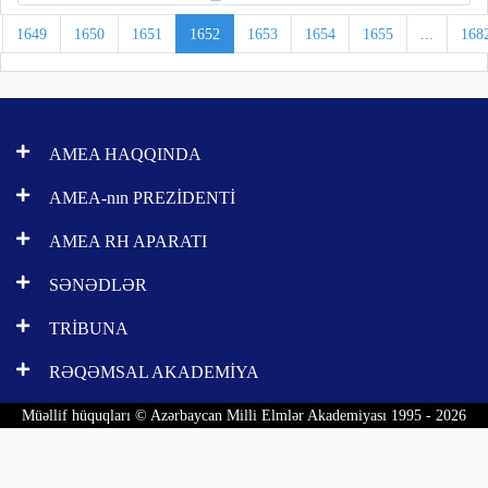
1649
1650
1651
1652
1653
1654
1655
...
168
AMEA HAQQINDA
AMEA-nın PREZİDENTİ
AMEA RH APARATI
SƏNƏDLƏR
TRİBUNA
RƏQƏMSAL AKADEMİYA
Müəllif hüquqları © Azərbaycan Milli Elmlər Akademiyası 1995 - 2026