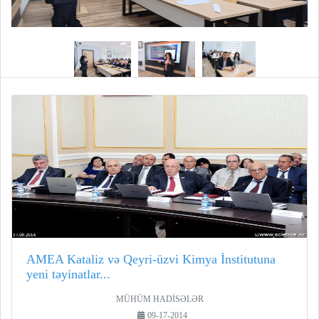
AMEA Kataliz və Qeyri-üzvi Kimya İnstitutuna
yeni təyinatlar...
MÜHÜM HADİSƏLƏR
09-17-2014