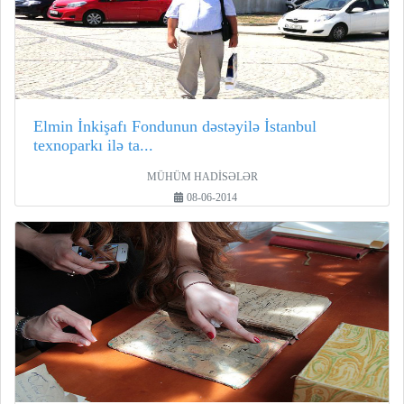
Elmin İnkişafı Fondunun dəstəyilə İstanbul
texnoparkı ilə ta...
MÜHÜM HADİSƏLƏR
08-06-2014