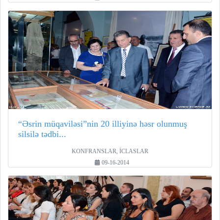
“Əsrin müqaviləsi”nin 20 illiyinə həsr olunmuş
silsilə tədbi...
KONFRANSLAR, İCLASLAR
09-16-2014