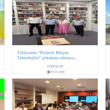
Türkiyənin “Picksoft Bilişim
Teknolojiler” şirkətinin nümayə...
GÖRÜŞLƏR
07-31-2026