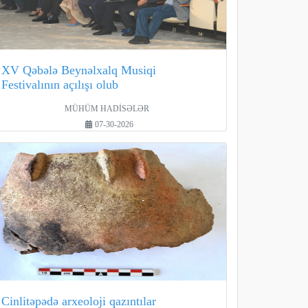
XV Qəbələ Beynəlxalq Musiqi
Festivalının açılışı olub
MÜHÜM HADİSƏLƏR
07-30-2026
Cinlitəpədə arxeoloji qazıntılar