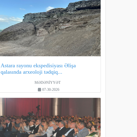
Astara rayonu ekspedisiyası Əlişa
qalasında arxeoloji tədqiq...
MƏDƏNİYYƏT
07-30-2026