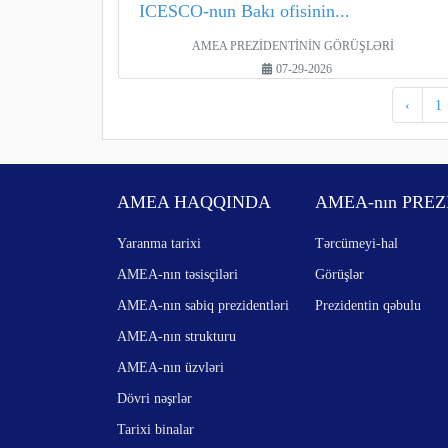
ICESCO-nun Bakı ofisinin...
AMEA PREZİDENTİNİN GÖRÜŞLƏRİ
07-29-2026
‹
1
AMEA HAQQINDA
AMEA-nın PREZ
Yaranma tarixi
Tərcümeyi-hal
AMEA-nın təsisçiləri
Görüşlər
AMEA-nın sabiq prezidentləri
Prezidentin qəbulu
AMEA-nın strukturu
AMEA-nın üzvləri
Dövri nəşrlər
Tarixi binalar