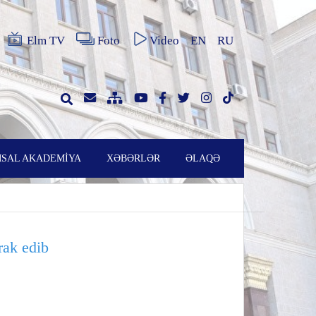
Elm TV
Foto
Video
EN
RU
SAL AKADEMİYA
XƏBƏRLƏR
ƏLAQƏ
rak edib