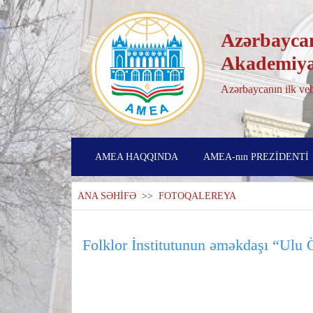
Azərbaycan
Akademiya
Azərbaycanın ilk veb
AMEA HAQQINDA
AMEA-nın PREZİDENTİ
ANA SƏHİFƏ
>>
FOTOQALEREYA
Folklor İnstitutunun əməkdaşı “Ulu Ön