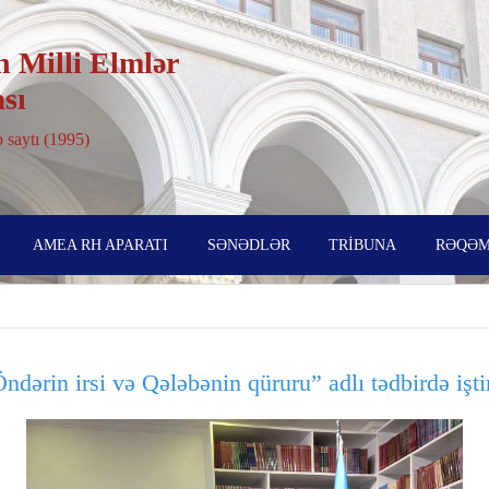
 Milli Elmlər
sı
 saytı (1995)
AMEA RH APARATI
SƏNƏDLƏR
TRİBUNA
RƏQƏM
dərin irsi və Qələbənin qüruru” adlı tədbirdə işti