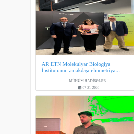
AR ETN Molekulyar Biologiya
İnstitutunun əməkdaşı elmmetriya...
MÜHÜM HADİSƏLƏR
07-31-2026