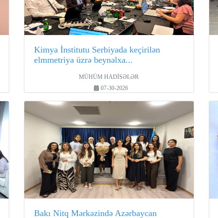
Kimya İnstitutu Serbiyada keçirilən
elmmetriya üzrə beynəlxa...
MÜHÜM HADİSƏLƏR
07-30-2026
Bakı Nitq Mərkəzində Azərbaycan