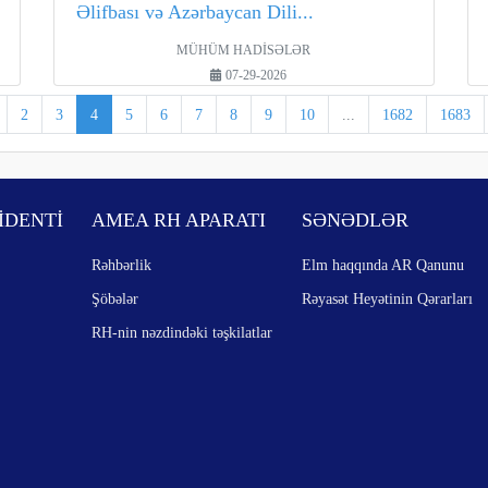
Əlifbası və Azərbaycan Dili...
MÜHÜM HADİSƏLƏR
07-29-2026
2
3
4
5
6
7
8
9
10
...
1682
1683
İDENTİ
AMEA RH APARATI
SƏNƏDLƏR
Rəhbərlik
Elm haqqında AR Qanunu
Şöbələr
Rəyasət Heyətinin Qərarları
RH-nin nəzdindəki təşkilatlar