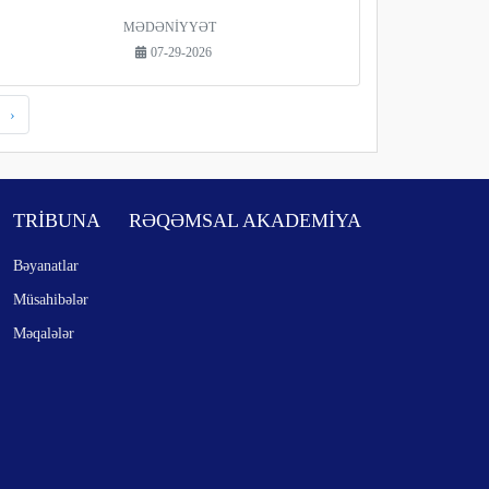
MƏDƏNİYYƏT
07-29-2026
›
TRİBUNA
RƏQƏMSAL AKADEMİYA
Bəyanatlar
Müsahibələr
Məqalələr