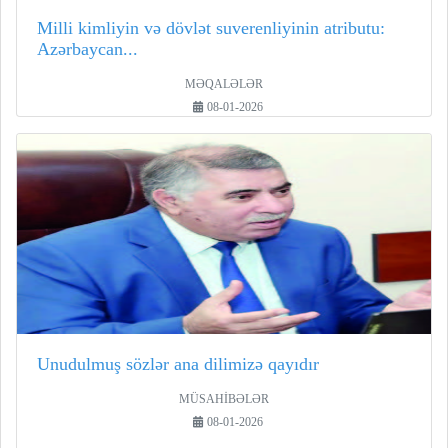
Milli kimliyin və dövlət suverenliyinin atributu:
Azərbaycan...
MƏQALƏLƏR
08-01-2026
Unudulmuş sözlər ana dilimizə qayıdır
MÜSAHİBƏLƏR
08-01-2026