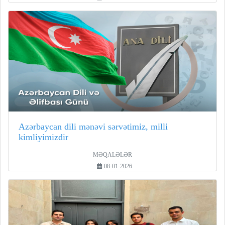
Azərbaycan dili mənəvi sərvətimiz, milli
kimliyimizdir
MƏQALƏLƏR
08-01-2026