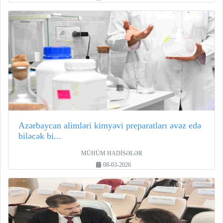
Azərbaycan alimləri kimyəvi preparatları əvəz edə
biləcək bi...
MÜHÜM HADİSƏLƏR
08-03-2026