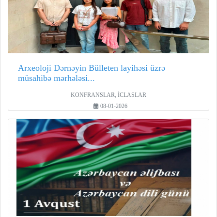
Arxeoloji Dərnəyin Bülleten layihəsi üzrə
müsahibə mərhələsi...
KONFRANSLAR, İCLASLAR
08-01-2026