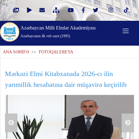
Azərbaycan Milli Elmlər Akademiyası
Azərbaycanın ilk veb saytı (1995)
ANA SƏHİFƏ
>>
FOTOQALEREYA
Mərkəzi Elmi Kitabxanada 2026-cı ilin
yarımillik hesabatına dair müşavirə keçirilib