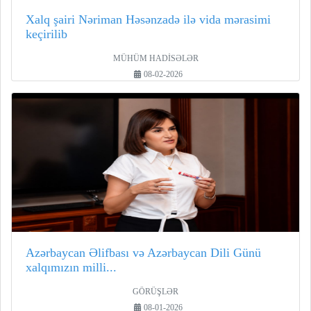
Xalq şairi Nəriman Həsənzadə ilə vida mərasimi
keçirilib
MÜHÜM HADİSƏLƏR
08-02-2026
Azərbaycan Əlifbası və Azərbaycan Dili Günü
xalqımızın milli...
GÖRÜŞLƏR
08-01-2026