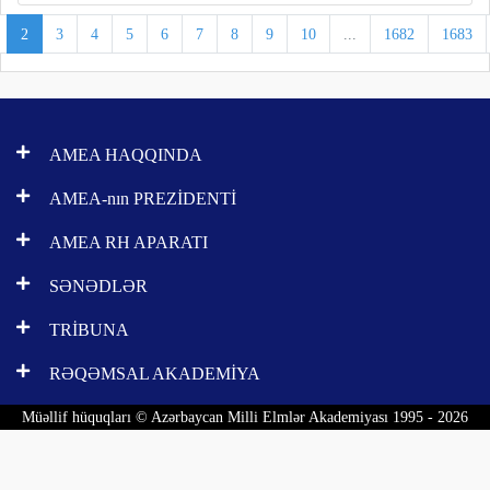
2
3
4
5
6
7
8
9
10
...
1682
1683
AMEA HAQQINDA
AMEA-nın PREZİDENTİ
AMEA RH APARATI
SƏNƏDLƏR
TRİBUNA
RƏQƏMSAL AKADEMİYA
Müəllif hüquqları © Azərbaycan Milli Elmlər Akademiyası 1995 - 2026