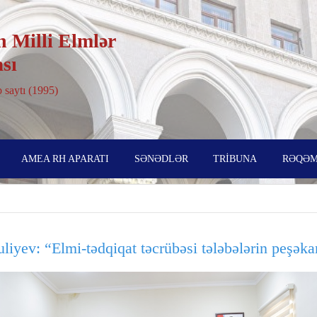
 Milli Elmlər
sı
 saytı (1995)
AMEA RH APARATI
SƏNƏDLƏR
TRİBUNA
RƏQƏM
liyev: “Elmi-tədqiqat təcrübəsi tələbələrin peşək