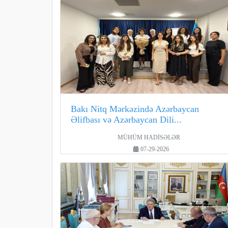
Bakı Nitq Mərkəzində Azərbaycan
Əlifbası və Azərbaycan Dili...
MÜHÜM HADİSƏLƏR
07-29-2026