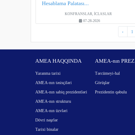
Hesablama Palatası...
KONFRANSLAR, İCLASLAR
07-28-2026
‹
1
AMEA HAQQINDA
AMEA-nın PREZ
Yaranma tarixi
Tərcümeyi-hal
AMEA-nın təsisçiləri
Görüşlər
AMEA-nın sabiq prezidentləri
Prezidentin qəbulu
AMEA-nın strukturu
AMEA-nın üzvləri
Dövri nəşrlər
Tarixi binalar