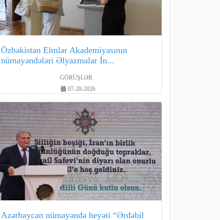
Özbəkistan Elmlər Akademiyasının
nümayəndələri Əlyazmalar İn...
GÖRÜŞLƏR
07-28-2026
Azərbaycan nümayəndə heyəti “Ərdəbil