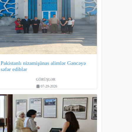
Pakistanlı nizamişünas alimlər Gəncəyə
səfər ediblər
GÖRÜŞLƏR
07-29-2026