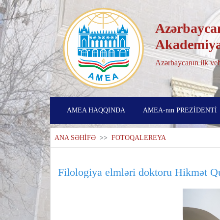
Azərbaycan
Akademiya
Azərbaycanın ilk veb
AMEA HAQQINDA
AMEA-nın PREZİDENTİ
ANA SƏHİFƏ
>>
FOTOQALEREYA
Filologiya elmləri doktoru Hikmət Qu