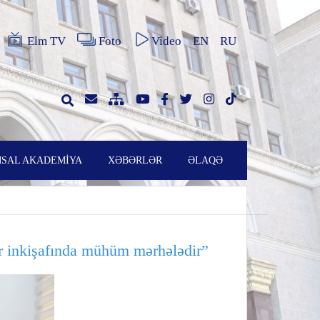
Elm TV
Foto
Video
EN
RU
SAL AKADEMİYA
XƏBƏRLƏR
ƏLAQƏ
ar inkişafında mühüm mərhələdir”