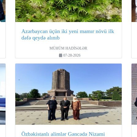
Azərbaycan üçün iki yeni mamır növü ilk
dəfə qeydə alınıb
MÜHÜM HADİSƏLƏR
07-28-2026
Özbəkistanlı alimlər Gəncədə Nizami