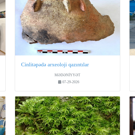
Cinlitəpədə arxeoloji qazıntılar
MƏDƏNİYYƏT
07-29-2026