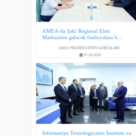
AMEA-da Şəki Regional Elmi
Mərkəzinin gələcək fəaliyyətinə h...
AMEA PREZİDENTİNİN GÖRÜŞLƏRİ
07-29-2026
İnformasiya Texnologiyaları İnstitutu və