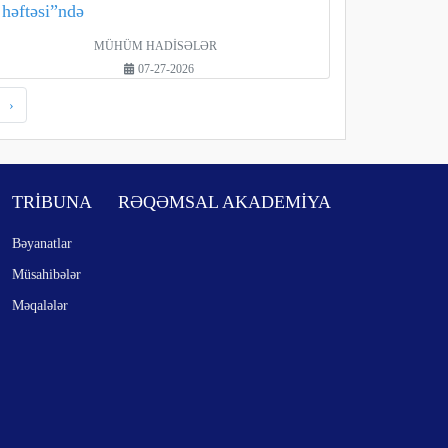
həftəsi”ndə
MÜHÜM HADİSƏLƏR
07-27-2026
›
TRİBUNA
RƏQƏMSAL AKADEMİYA
Bəyanatlar
Müsahibələr
Məqalələr