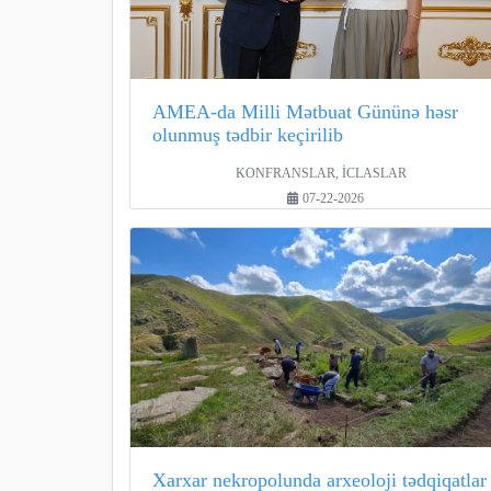
AMEA-da Milli Mətbuat Gününə həsr
olunmuş tədbir keçirilib
KONFRANSLAR, İCLASLAR
07-22-2026
Xarxar nekropolunda arxeoloji tədqiqatlar