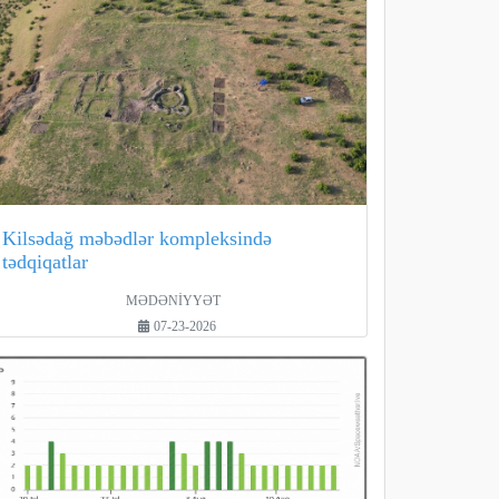
Kilsədağ məbədlər kompleksində
tədqiqatlar
MƏDƏNİYYƏT
07-23-2026