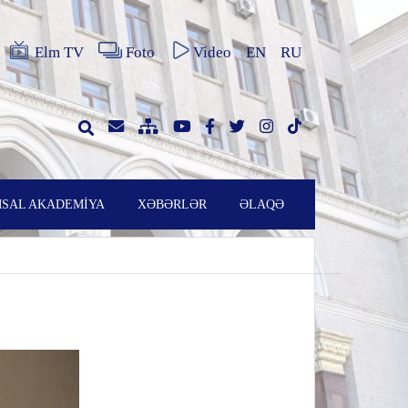
Elm TV
Foto
Video
EN
RU
SAL AKADEMİYA
XƏBƏRLƏR
ƏLAQƏ