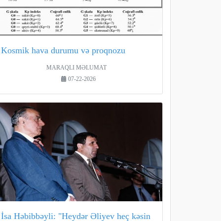
Kosmik hava durumu və proqnozu
MARAQLI MƏLUMAT
07-22-2026
İsa Həbibbəyli: "Heydər Əliyev heç kəsin