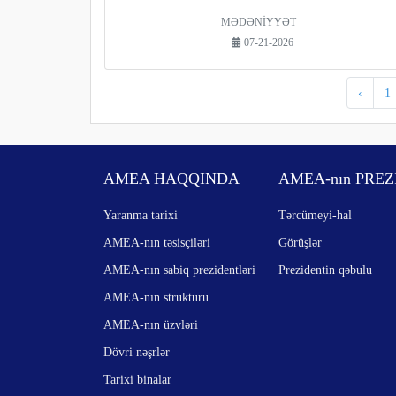
MƏDƏNİYYƏT
07-21-2026
‹
1
AMEA HAQQINDA
AMEA-nın PREZ
Yaranma tarixi
Tərcümeyi-hal
AMEA-nın təsisçiləri
Görüşlər
AMEA-nın sabiq prezidentləri
Prezidentin qəbulu
AMEA-nın strukturu
AMEA-nın üzvləri
Dövri nəşrlər
Tarixi binalar