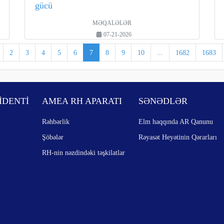
gücü
MƏQALƏLƏR
07-21-2026
2
3
4
5
6
7
8
9
10
...
1682
1683
İDENTİ
AMEA RH APARATI
SƏNƏDLƏR
Rəhbərlik
Elm haqqında AR Qanunu
Şöbələr
Rəyasət Heyətinin Qərarları
RH-nin nəzdindəki təşkilatlar