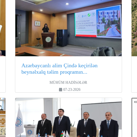
Azərbaycanlı alim Çində keçirilən
beynəlxalq təlim proqramın...
MÜHÜM HADİSƏLƏR
07-23-2026