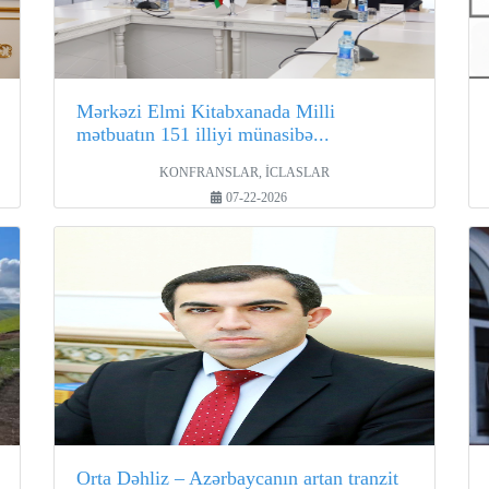
Mərkəzi Elmi Kitabxanada Milli
mətbuatın 151 illiyi münasibə...
KONFRANSLAR, İCLASLAR
07-22-2026
Orta Dəhliz – Azərbaycanın artan tranzit