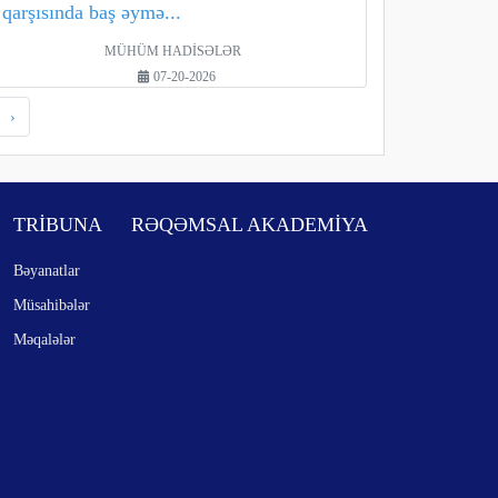
qarşısında baş əymə...
MÜHÜM HADİSƏLƏR
07-20-2026
›
TRİBUNA
RƏQƏMSAL AKADEMİYA
Bəyanatlar
Müsahibələr
Məqalələr