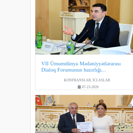
VII Ümumdünya Mədəniyyətlərarası
Dialoq Forumunun hazırlığı...
KONFRANSLAR, İCLASLAR
07-23-2026