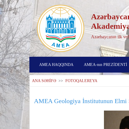
Azərbaycan
Akademiya
Azərbaycanın ilk veb
AMEA HAQQINDA
AMEA-nın PREZİDENTİ
ANA SƏHİFƏ
>>
FOTOQALEREYA
AMEA Geologiya İnstitutunun Elmi Şu