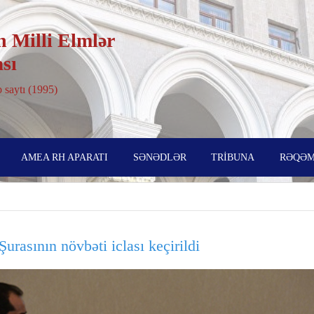
 Milli Elmlər
sı
 saytı (1995)
AMEA RH APARATI
SƏNƏDLƏR
TRİBUNA
RƏQƏM
rasının növbəti iclası keçirildi