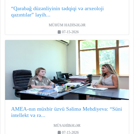
“Qarabağ düzənliyinin tədqiqi və arxeoloji
qazıntılar” layih...
MÜHÜM HADİSƏLƏR
07-15-2026
AMEA-nın müxbir üzvü Səlimə Mehdiyeva: “Süni
intellekt və rə...
MÜSAHİBƏLƏR
07-15-2026