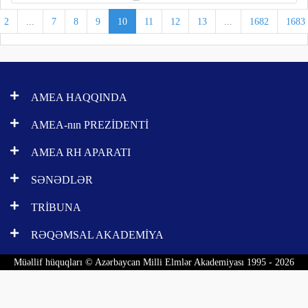
2
...
7
8
9
10
11
12
13
...
1682
1683
AMEA HAQQINDA
AMEA-nın PREZİDENTİ
AMEA RH APARATI
SƏNƏDLƏR
TRİBUNA
RƏQƏMSAL AKADEMİYA
Müəllif hüquqları © Azərbaycan Milli Elmlər Akademiyası 1995 - 2026