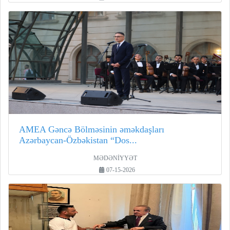
AMEA Gəncə Bölməsinin əməkdaşları
Azərbaycan-Özbəkistan “Dos...
MƏDƏNİYYƏT
07-15-2026