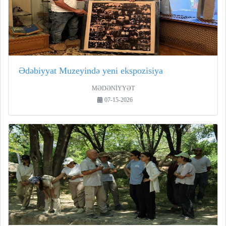
Ədəbiyyat Muzeyində yeni ekspozisiya
MƏDƏNİYYƏT
07-15-2026