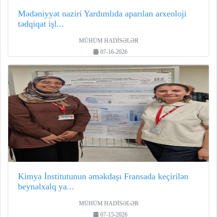
Mədəniyyət naziri Yardımlıda aparılan arxeoloji
tədqiqat işl...
MÜHÜM HADİSƏLƏR
07-16-2026
Kimya İnstitutunun əməkdaşı Fransada keçirilən
beynəlxalq ya...
MÜHÜM HADİSƏLƏR
07-15-2026