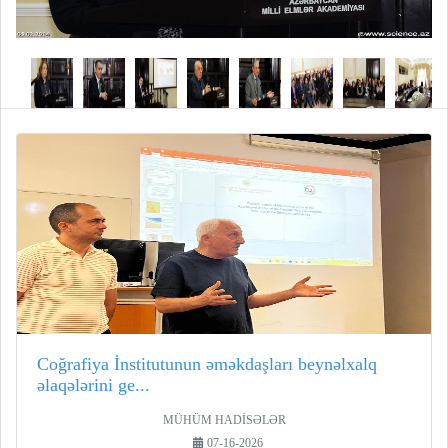
Coğrafiya İnstitutunun əməkdaşları beynəlxalq
əlaqələrini ge...
MÜHÜM HADİSƏLƏR
07-16-2026