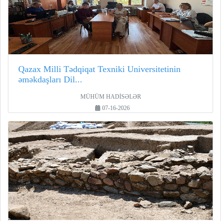
Qazax Milli Tədqiqat Texniki Universitetinin
əməkdaşları Dil...
MÜHÜM HADİSƏLƏR
07-16-2026