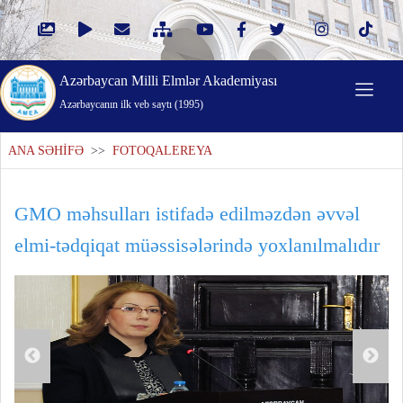
Azərbaycan Milli Elmlər Akademiyası
Azərbaycanın ilk veb saytı (1995)
ANA SƏHİFƏ
>>
FOTOQALEREYA
GMO məhsulları istifadə edilməzdən əvvəl
elmi-tədqiqat müəssisələrində yoxlanılmalıdır