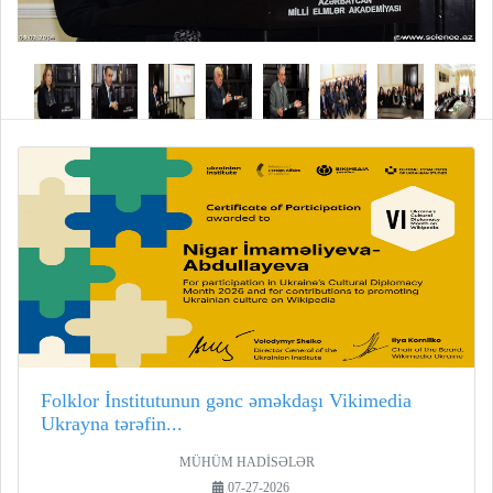
Folklor İnstitutunun gənc əməkdaşı Vikimedia
Ukrayna tərəfin...
MÜHÜM HADİSƏLƏR
07-27-2026