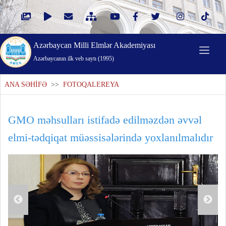
Azərbaycan Milli Elmlər Akademiyası
Azərbaycanın ilk veb saytı (1995)
ANA SƏHİFƏ
>>
FOTOQALEREYA
GMO məhsulları istifadə edilməzdən əvvəl
elmi-tədqiqat müəssisələrində yoxlanılmalıdır