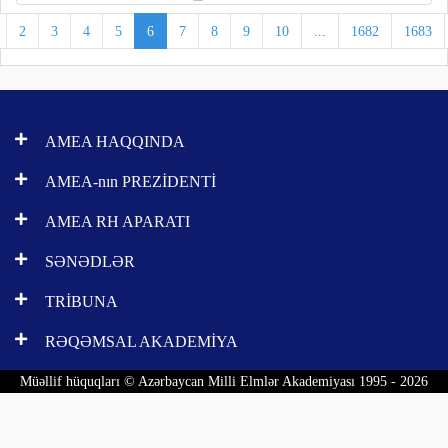
2
3
4
5
6
7
8
9
10
...
1682
1683
AMEA HAQQINDA
AMEA-nın PREZİDENTİ
AMEA RH APARATI
SƏNƏDLƏR
TRİBUNA
RƏQƏMSAL AKADEMİYA
Müəllif hüquqları © Azərbaycan Milli Elmlər Akademiyası 1995 - 2026