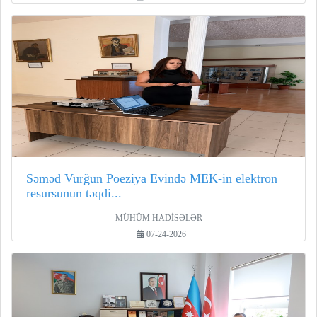
Səməd Vurğun Poeziya Evində MEK-in elektron
resursunun təqdi...
MÜHÜM HADİSƏLƏR
07-24-2026