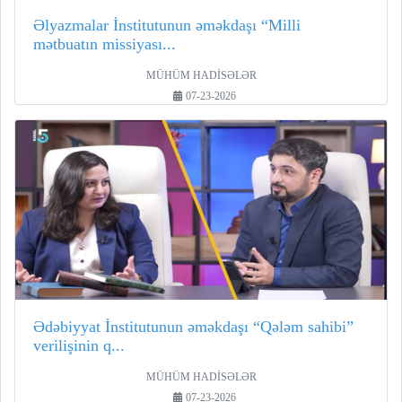
Əlyazmalar İnstitutunun əməkdaşı “Milli
mətbuatın missiyası...
MÜHÜM HADİSƏLƏR
07-23-2026
Ədəbiyyat İnstitutunun əməkdaşı “Qələm sahibi”
verilişinin q...
MÜHÜM HADİSƏLƏR
07-23-2026