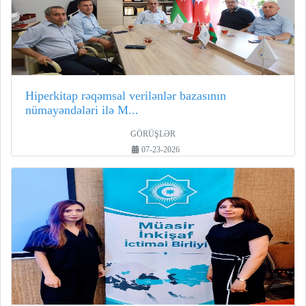
Hiperkitap rəqəmsal verilənlər bazasının
nümayəndələri ilə M...
GÖRÜŞLƏR
07-23-2026