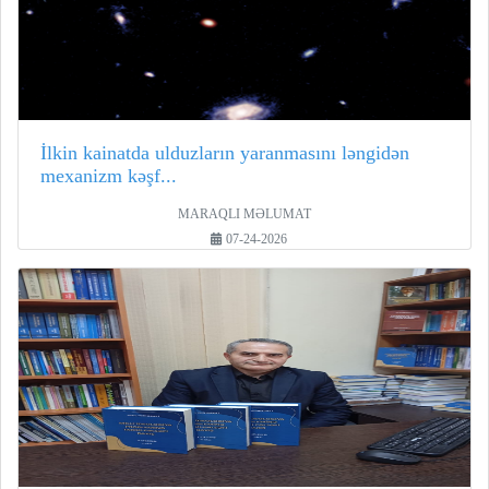
İlkin kainatda ulduzların yaranmasını ləngidən
mexanizm kəşf...
MARAQLI MƏLUMAT
07-24-2026