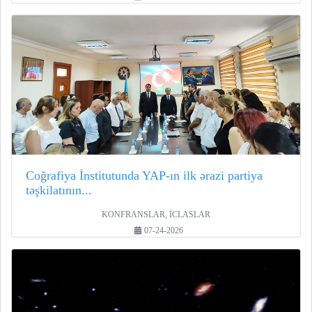
Coğrafiya İnstitutunda YAP-ın ilk ərazi partiya
təşkilatının...
KONFRANSLAR, İCLASLAR
07-24-2026