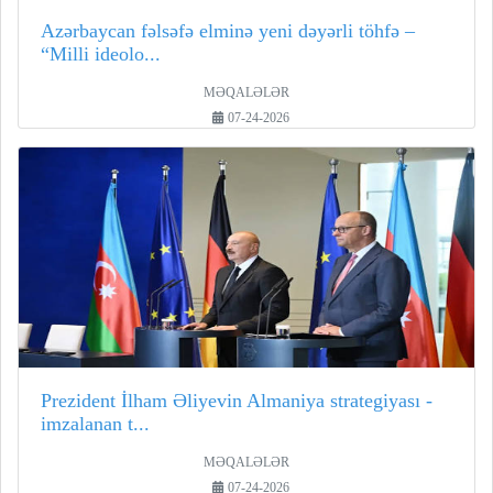
Azərbaycan fəlsəfə elminə yeni dəyərli töhfə –
“Milli ideolo...
MƏQALƏLƏR
07-24-2026
Prezident İlham Əliyevin Almaniya strategiyası -
imzalanan t...
MƏQALƏLƏR
07-24-2026