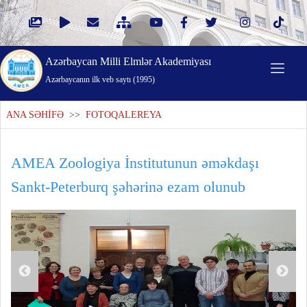
Azərbaycan Milli Elmlər Akademiyası
Azərbaycanın ilk veb saytı (1995)
ANA SƏHİFƏ
>>
FOTOQALEREYA
AMEA Zoologiya İnstitutunun əməkdaşı
Sankt-Peterburq şəhərinə ezam olunub