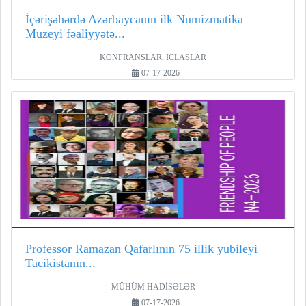
İçərişəhərdə Azərbaycanın ilk Numizmatika
Muzeyi fəaliyyətə...
KONFRANSLAR, İCLASLAR
07-17-2026
Professor Ramazan Qafarlının 75 illik yubileyi
Tacikistanın...
MÜHÜM HADİSƏLƏR
07-17-2026