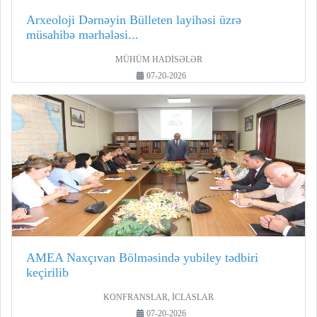
Arxeoloji Dərnəyin Bülleten layihəsi üzrə
müsahibə mərhələsi...
MÜHÜM HADİSƏLƏR
07-20-2026
AMEA Naxçıvan Bölməsində yubiley tədbiri
keçirilib
KONFRANSLAR, İCLASLAR
07-20-2026