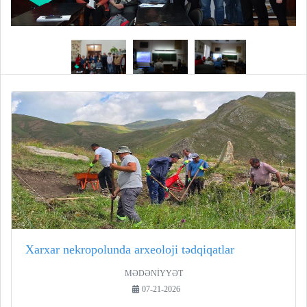
Xarxar nekropolunda arxeoloji tədqiqatlar
MƏDƏNİYYƏT
07-21-2026