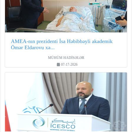
AMEA-nın prezidenti İsa Həbibbəyli akademik
Ömər Eldarovu xə...
MÜHÜM HADİSƏLƏR
07-17-2026