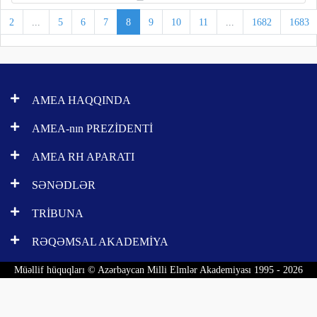
2
...
5
6
7
8
9
10
11
...
1682
1683
AMEA HAQQINDA
AMEA-nın PREZİDENTİ
AMEA RH APARATI
SƏNƏDLƏR
TRİBUNA
RƏQƏMSAL AKADEMİYA
Müəllif hüquqları © Azərbaycan Milli Elmlər Akademiyası 1995 - 2026