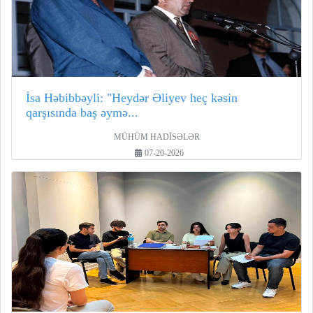
İsa Həbibbəyli: "Heydər Əliyev heç kəsin
qarşısında baş əymə...
MÜHÜM HADİSƏLƏR
07-20-2026