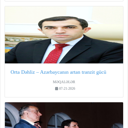
Orta Dəhliz – Azərbaycanın artan tranzit gücü
MƏQALƏLƏR
07-21-2026