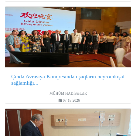
Çində Avrasiya Konqresində uşaqların neyroinkişaf
sağlamlığı...
MÜHÜM HADİSƏLƏR
07-18-2026