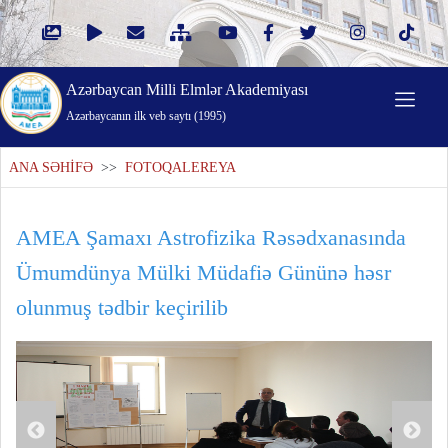
Azərbaycan Milli Elmlər Akademiyası
Azərbaycanın ilk veb saytı (1995)
ANA SƏHİFƏ
>>
FOTOQALEREYA
AMEA Şamaxı Astrofizika Rəsədxanasında
Ümumdünya Mülki Müdafiə Gününə həsr
olunmuş tədbir keçirilib