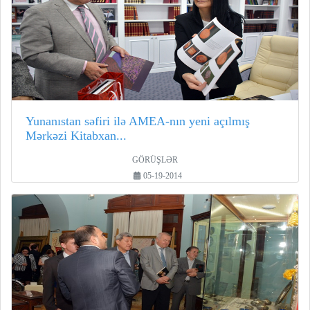
Yunanıstan səfiri ilə AMEA-nın yeni açılmış
Mərkəzi Kitabxan...
GÖRÜŞLƏR
05-19-2014