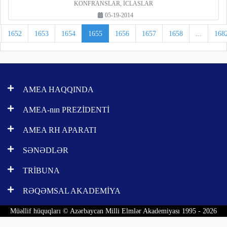
KONFRANSLAR, İCLASLAR
05-19-2014
1652
1653
1654
1655
1656
1657
1658
...
168
AMEA HAQQINDA
AMEA-nın PREZİDENTİ
AMEA RH APARATI
SƏNƏDLƏR
TRİBUNA
RƏQƏMSAL AKADEMİYA
Müəllif hüquqları © Azərbaycan Milli Elmlər Akademiyası 1995 - 2026