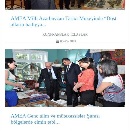
AMEA Milli Azərbaycan Tarixi Muzeyində “Dost
əllərin hədiyyə...
KONFRANSLAR, İCLASLAR
05-19-2014
AMEA Gənc alim və mütəxəssislər Şurası
bölgələrdə elmin təbl...