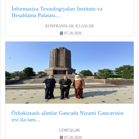
İnformasiya Texnologiyaları İnstitutu və
Hesablama Palatası...
KONFRANSLAR, İCLASLAR
07-28-2026
Özbəkistanlı alimlər Gəncədə Nizami Gəncəvinin
irsi ilə tanı...
GÖRÜŞLƏR
07-28-2026