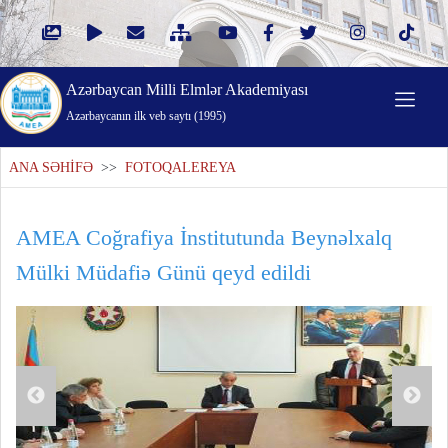
Azərbaycan Milli Elmlər Akademiyası
Azərbaycanın ilk veb saytı (1995)
ANA SƏHİFƏ
>>
FOTOQALEREYA
AMEA Coğrafiya İnstitutunda Beynəlxalq
Mülki Müdafiə Günü qeyd edildi