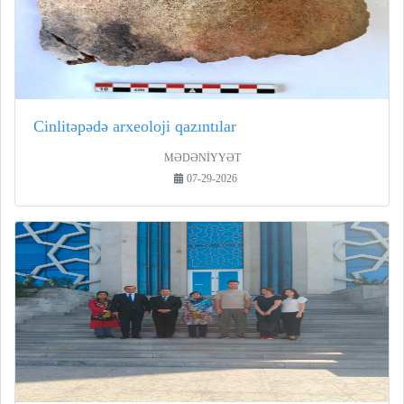
Cinlitəpədə arxeoloji qazıntılar
MƏDƏNİYYƏT
07-29-2026