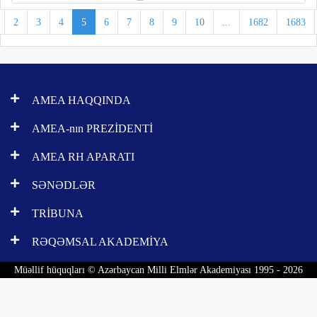
2
3
4
5
6
7
8
9
10
...
1682
1683
AMEA HAQQINDA
AMEA-nın PREZİDENTİ
AMEA RH APARATI
SƏNƏDLƏR
TRİBUNA
RƏQƏMSAL AKADEMİYA
Müəllif hüquqları © Azərbaycan Milli Elmlər Akademiyası 1995 - 2026