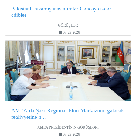
Pakistanlı nizamişünas alimlər Gəncəyə səfər
ediblər
GÖRÜŞLƏR
07-29-2026
AMEA-da Şəki Regional Elmi Mərkəzinin gələcək
fəaliyyətinə h...
AMEA PREZİDENTİNİN GÖRÜŞLƏRİ
07-29-2026