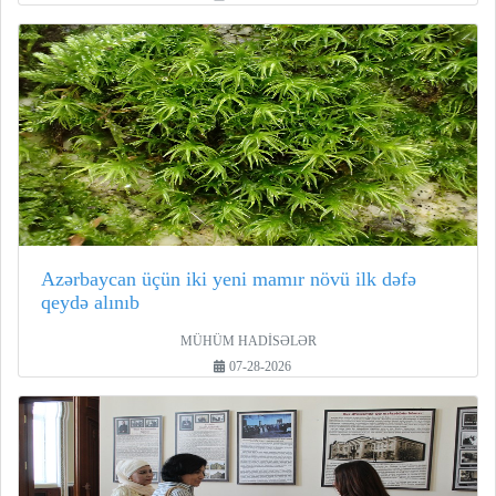
Azərbaycan üçün iki yeni mamır növü ilk dəfə
qeydə alınıb
MÜHÜM HADİSƏLƏR
07-28-2026