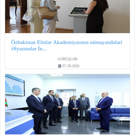
Özbəkistan Elmlər Akademiyasının nümayəndələri
Əlyazmalar İn...
GÖRÜŞLƏR
07-28-2026