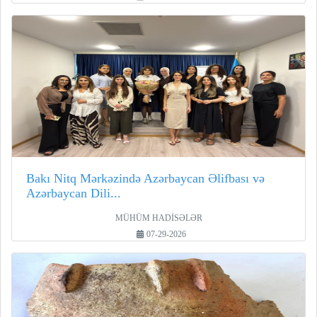
Bakı Nitq Mərkəzində Azərbaycan Əlifbası və
Azərbaycan Dili...
MÜHÜM HADİSƏLƏR
07-29-2026