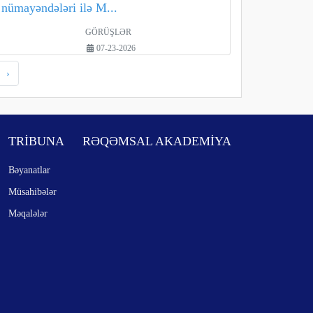
nümayəndələri ilə M...
GÖRÜŞLƏR
07-23-2026
›
TRİBUNA
RƏQƏMSAL AKADEMİYA
Bəyanatlar
Müsahibələr
Məqalələr