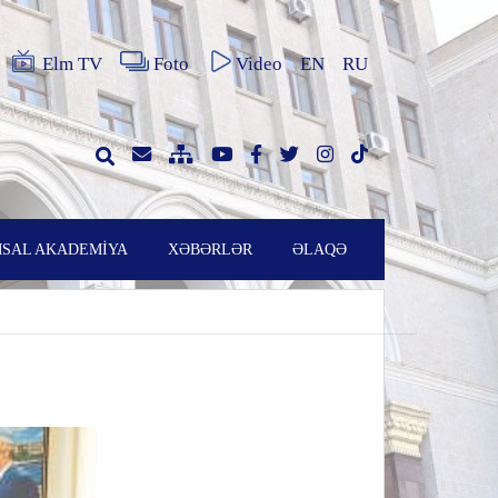
Elm TV
Foto
Video
EN
RU
SAL AKADEMİYA
XƏBƏRLƏR
ƏLAQƏ