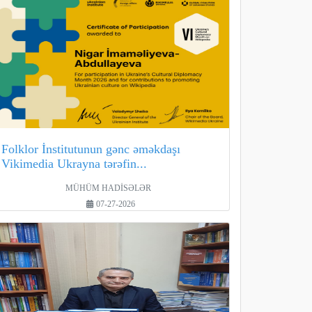
Folklor İnstitutunun gənc əməkdaşı
Vikimedia Ukrayna tərəfin...
MÜHÜM HADİSƏLƏR
07-27-2026