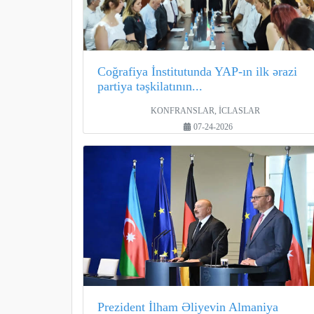
Coğrafiya İnstitutunda YAP-ın ilk ərazi
partiya təşkilatının...
KONFRANSLAR, İCLASLAR
07-24-2026
Prezident İlham Əliyevin Almaniya