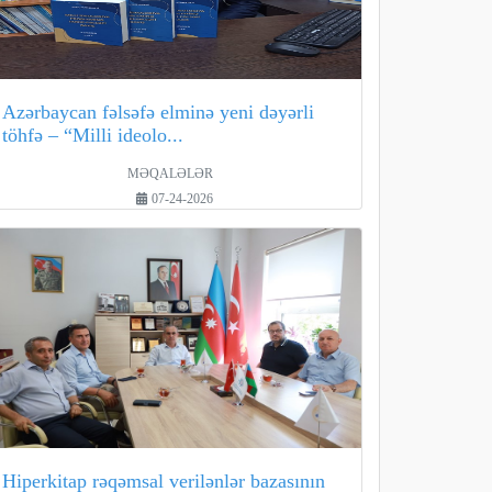
Azərbaycan fəlsəfə elminə yeni dəyərli
töhfə – “Milli ideolo...
MƏQALƏLƏR
07-24-2026
Hiperkitap rəqəmsal verilənlər bazasının