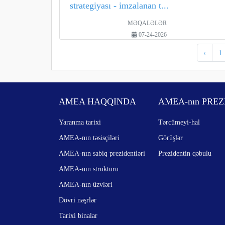
strategiyası - imzalanan t...
MƏQALƏLƏR
07-24-2026
‹
1
AMEA HAQQINDA
AMEA-nın PREZ
Yaranma tarixi
Tərcümeyi-hal
AMEA-nın təsisçiləri
Görüşlər
AMEA-nın sabiq prezidentləri
Prezidentin qəbulu
AMEA-nın strukturu
AMEA-nın üzvləri
Dövri nəşrlər
Tarixi binalar