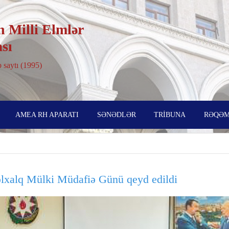
 Milli Elmlər
sı
 saytı (1995)
AMEA RH APARATI
SƏNƏDLƏR
TRİBUNA
RƏQƏM
lxalq Mülki Müdafiə Günü qeyd edildi