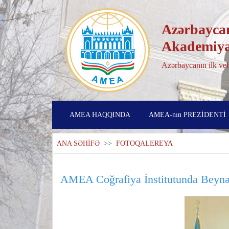
Azərbaycan
Akademiya
Azərbaycanın ilk veb
AMEA HAQQINDA
AMEA-nın PREZİDENTİ
ANA SƏHİFƏ
>>
FOTOQALEREYA
AMEA Coğrafiya İnstitutunda Beynə