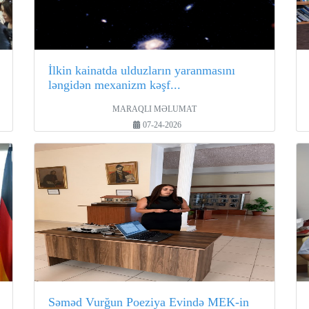
İlkin kainatda ulduzların yaranmasını
ləngidən mexanizm kəşf...
MARAQLI MƏLUMAT
07-24-2026
Səməd Vurğun Poeziya Evində MEK-in