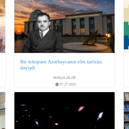
Bir teleqram Azərbaycanın elm tarixini
dəyişdi
MƏQALƏLƏR
07-27-2026