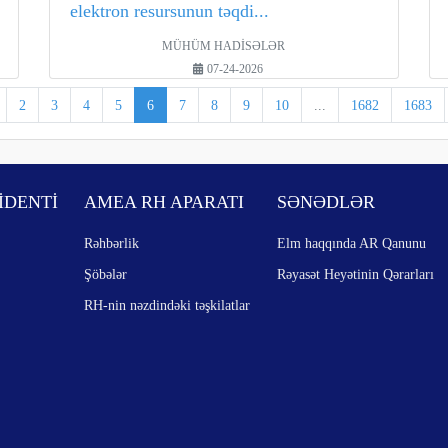
elektron resursunun təqdi...
MÜHÜM HADİSƏLƏR
07-24-2026
2
3
4
5
6
7
8
9
10
...
1682
1683
İDENTİ
AMEA RH APARATI
SƏNƏDLƏR
Rəhbərlik
Elm haqqında AR Qanunu
Şöbələr
Rəyasət Heyətinin Qərarları
RH-nin nəzdindəki təşkilatlar