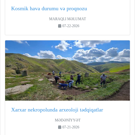
Kosmik hava durumu və proqnozu
MARAQLI MƏLUMAT
07-22-2026
Xarxar nekropolunda arxeoloji tədqiqatlar
MƏDƏNİYYƏT
07-21-2026