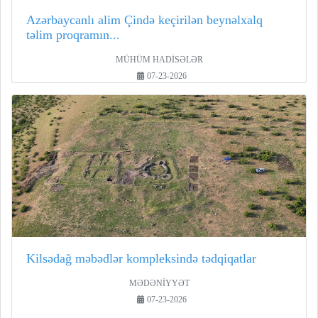
Azərbaycanlı alim Çində keçirilən beynəlxalq
təlim proqramın...
MÜHÜM HADİSƏLƏR
07-23-2026
Kilsədağ məbədlər kompleksində tədqiqatlar
MƏDƏNİYYƏT
07-23-2026