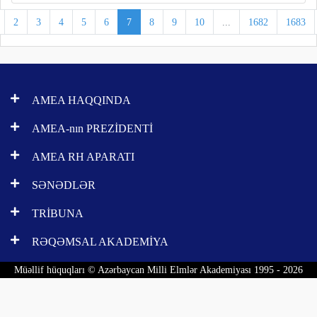
2
3
4
5
6
7
8
9
10
...
1682
1683
AMEA HAQQINDA
AMEA-nın PREZİDENTİ
AMEA RH APARATI
SƏNƏDLƏR
TRİBUNA
RƏQƏMSAL AKADEMİYA
Müəllif hüquqları © Azərbaycan Milli Elmlər Akademiyası 1995 - 2026