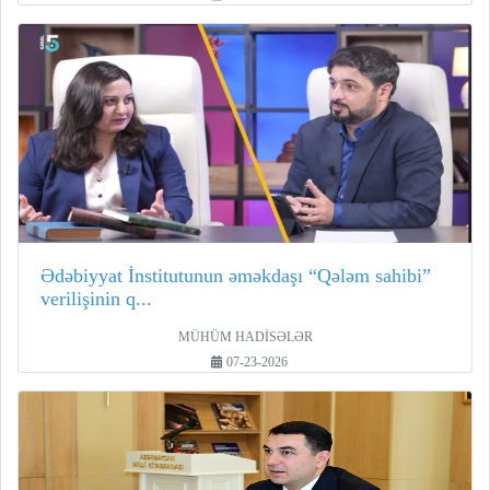
Ədəbiyyat İnstitutunun əməkdaşı “Qələm sahibi”
verilişinin q...
MÜHÜM HADİSƏLƏR
07-23-2026