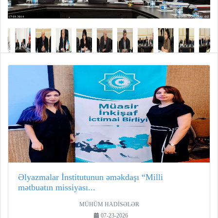
Əlyazmalar İnstitutunun əməkdaşı “Milli
mətbuatın missiyası...
MÜHÜM HADİSƏLƏR
07-23-2026