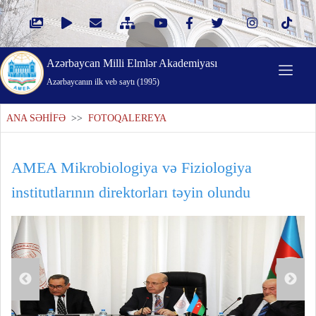
Azərbaycan Milli Elmlər Akademiyası
Azərbaycanın ilk veb saytı (1995)
ANA SƏHİFƏ
>>
FOTOQALEREYA
AMEA Mikrobiologiya və Fiziologiya
institutlarının direktorları təyin olundu