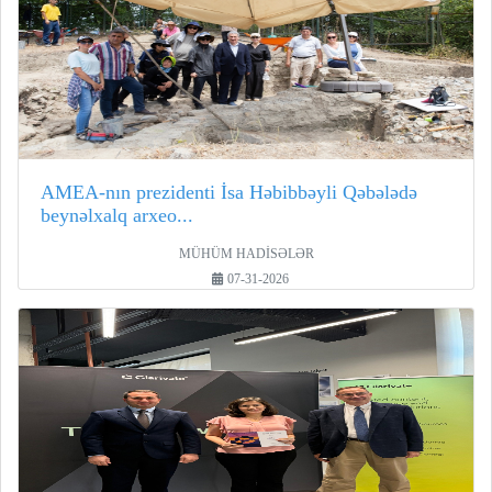
AMEA-nın prezidenti İsa Həbibbəyli Qəbələdə
beynəlxalq arxeo...
MÜHÜM HADİSƏLƏR
07-31-2026