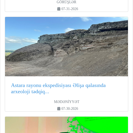
GÖRÜŞLƏR
07-31-2026
Astara rayonu ekspedisiyası Əlişa qalasında
arxeoloji tədqiq...
MƏDƏNİYYƏT
07-30-2026