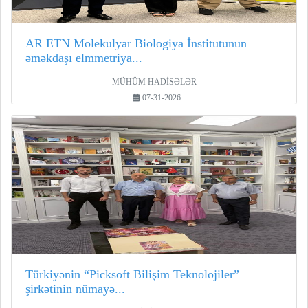
AR ETN Molekulyar Biologiya İnstitutunun
əməkdaşı elmmetriya...
MÜHÜM HADİSƏLƏR
07-31-2026
Türkiyənin “Picksoft Bilişim Teknolojiler”
şirkətinin nümayə...