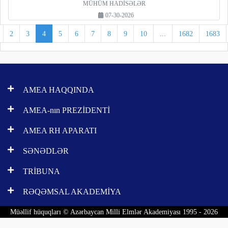
MÜHÜM HADİSƏLƏR
07-30-2026
2
3
4
5
6
7
8
9
10
...
1682
1683
AMEA HAQQINDA
AMEA-nın PREZİDENTİ
AMEA RH APARATI
SƏNƏDLƏR
TRİBUNA
RƏQƏMSAL AKADEMİYA
Müəllif hüquqları © Azərbaycan Milli Elmlər Akademiyası 1995 - 2026