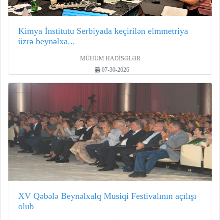
Kimya İnstitutu Serbiyada keçirilən elmmetriya
üzrə beynəlxa...
MÜHÜM HADİSƏLƏR
07-30-2026
XV Qəbələ Beynəlxalq Musiqi Festivalının açılışı
olub