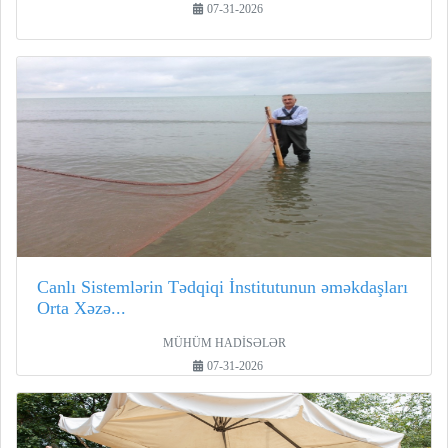
07-31-2026
Canlı Sistemlərin Tədqiqi İnstitutunun əməkdaşları
Orta Xəzə...
MÜHÜM HADİSƏLƏR
07-31-2026