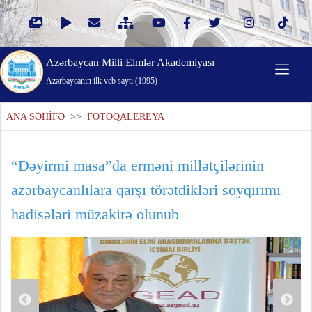
Azərbaycan Milli Elmlər Akademiyası
Azərbaycanın ilk veb saytı (1995)
ANA SƏHİFƏ
>>
FOTOQALEREYA
“Dəyirmi masa”da erməni millətçilərinin
azərbaycanlılara qarşı törətdikləri soyqırımı
hadisələri müzakirə olunub