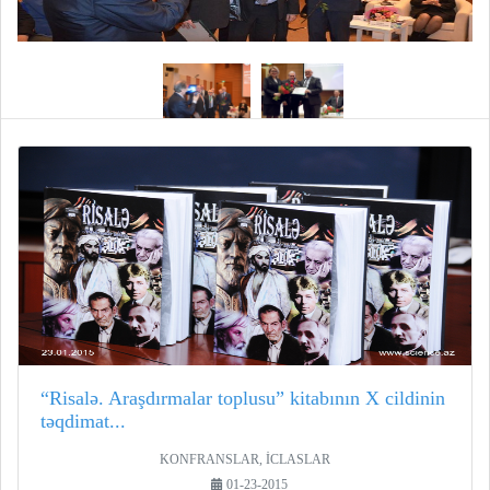
“Risalə. Araşdırmalar toplusu” kitabının X cildinin
təqdimat...
KONFRANSLAR, İCLASLAR
01-23-2015