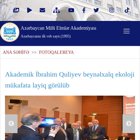
Azərbaycan Milli Elmlər Akademiyası
Azərbaycanın ilk veb saytı (1995)
ANA SƏHİFƏ
>>
FOTOQALEREYA
Akademik İbrahim Quliyev beynəlxalq ekoloji
mükafata layiq görülüb