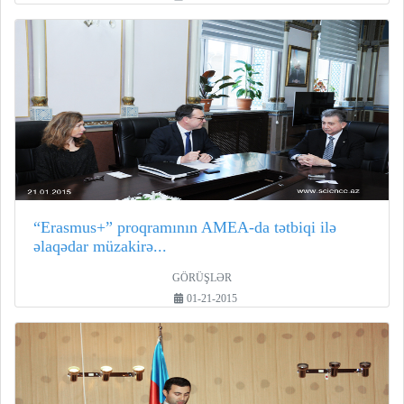
“Erasmus+” proqramının AMEA-da tətbiqi ilə
əlaqədar müzakirə...
GÖRÜŞLƏR
01-21-2015