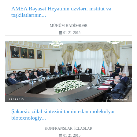
AMEA Rəyasət Heyətinin üzvləri, institut və
təşkilatlarının...
MÜHÜM HADİSƏLƏR
01-21-2015
Şəkərsiz zülal sintezini təmin edən molekulyar
biotexnologiy...
KONFRANSLAR, İCLASLAR
01-21-2015