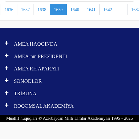
1636
1637
1638
1639
1640
1641
1642
...
168
AMEA HAQQINDA
AMEA-nın PREZİDENTİ
AMEA RH APARATI
SƏNƏDLƏR
TRİBUNA
RƏQƏMSAL AKADEMİYA
Müəllif hüquqları © Azərbaycan Milli Elmlər Akademiyası 1995 - 2026