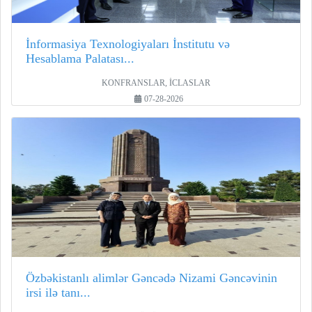
İnformasiya Texnologiyaları İnstitutu və
Hesablama Palatası...
KONFRANSLAR, İCLASLAR
07-28-2026
Özbəkistanlı alimlər Gəncədə Nizami Gəncəvinin
irsi ilə tanı...