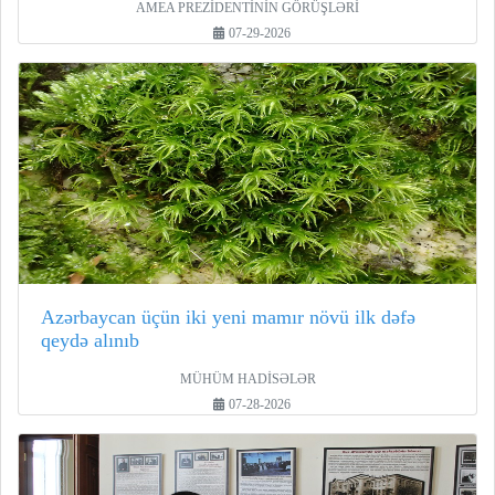
AMEA PREZİDENTİNİN GÖRÜŞLƏRİ
07-29-2026
Azərbaycan üçün iki yeni mamır növü ilk dəfə
qeydə alınıb
MÜHÜM HADİSƏLƏR
07-28-2026