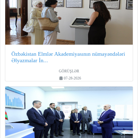
Özbəkistan Elmlər Akademiyasının nümayəndələri
Əlyazmalar İn...
GÖRÜŞLƏR
07-28-2026