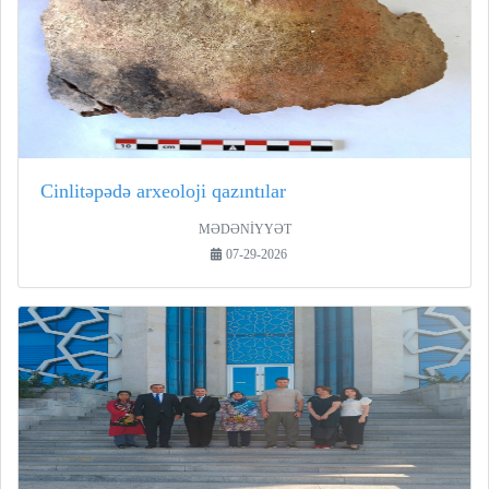
Cinlitəpədə arxeoloji qazıntılar
MƏDƏNİYYƏT
07-29-2026