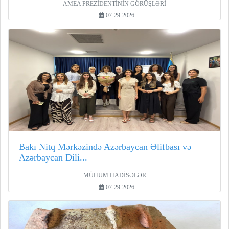
AMEA PREZİDENTİNİN GÖRÜŞLƏRİ
07-29-2026
Bakı Nitq Mərkəzində Azərbaycan Əlifbası və
Azərbaycan Dili...
MÜHÜM HADİSƏLƏR
07-29-2026