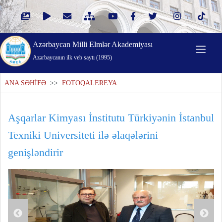
Azərbaycan Milli Elmlər Akademiyası
Azərbaycanın ilk veb saytı (1995)
ANA SƏHİFƏ
>>
FOTOQALEREYA
Aşqarlar Kimyası İnstitutu Türkiyənin İstanbul
Texniki Universiteti ilə əlaqələrini
genişləndirir