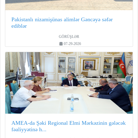
Pakistanlı nizamişünas alimlər Gəncəyə səfər
ediblər
GÖRÜŞLƏR
07-29-2026
AMEA-da Şəki Regional Elmi Mərkəzinin gələcək
fəaliyyətinə h...