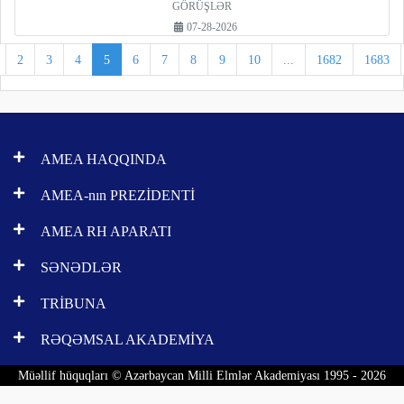
GÖRÜŞLƏR
07-28-2026
2
3
4
5
6
7
8
9
10
...
1682
1683
AMEA HAQQINDA
AMEA-nın PREZİDENTİ
AMEA RH APARATI
SƏNƏDLƏR
TRİBUNA
RƏQƏMSAL AKADEMİYA
Müəllif hüquqları © Azərbaycan Milli Elmlər Akademiyası 1995 - 2026