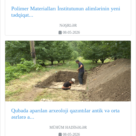
Polimer Materialları İnstitutunun alimlərinin yeni
tədqiqat...
NƏŞRLƏR
08-05-2026
Qubada aparılan arxeoloji qazıntılar antik və orta
əsrlərə a...
MÜHÜM HADİSƏLƏR
08-05-2026