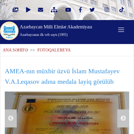
Azərbaycan Milli Elmlər Akademiyası
Azərbaycanın ilk veb saytı (1995)
ANA SƏHİFƏ
>>
FOTOQALEREYA
AMEA-nın müxbir üzvü İslam Mustafayev
V.A.Leqasov adına medala layiq görülüb