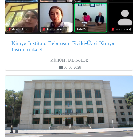
Kimya İnstitutu Belarusun Fiziki-Üzvi Kimya
İnstitutu ilə el...
MÜHÜM HADİSƏLƏR
08-05-2026