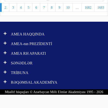
2
3
4
5
6
7
8
9
10
...
1682
1683
AMEA HAQQINDA
AMEA-nın PREZİDENTİ
AMEA RH APARATI
SƏNƏDLƏR
TRİBUNA
RƏQƏMSAL AKADEMİYA
Müəllif hüquqları © Azərbaycan Milli Elmlər Akademiyası 1995 - 2026