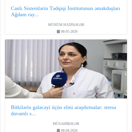
Canlı Sistemlərin Tədqiqi İnstitutunun əməkdaşları
Ağdam ray...
MÜHÜM HADİSƏLƏR
08-05-2026
Bitkilərin gələcəyi üçün elmi araşdırmalar: stresə
davamlı s...
MÜSAHİBƏLƏR
08-04-2026