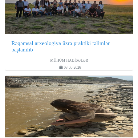
Rəqəmsal arxeologiya üzrə praktiki təlimlər
başlanılıb
MÜHÜM HADİSƏLƏR
08-05-2026