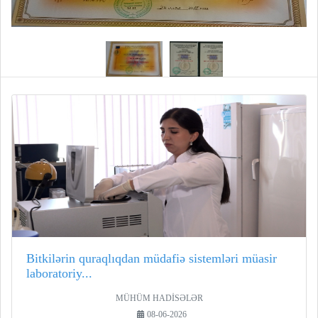
Bitkilərin quraqlıqdan müdafiə sistemləri müasir
laboratoriy...
MÜHÜM HADİSƏLƏR
08-06-2026