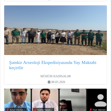
Şəmkir Arxeoloji Ekspedisiyasında Yay Məktəbi
keçirilir
MÜHÜM HADİSƏLƏR
08-05-2026