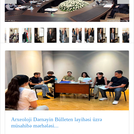
Arxeoloji Dərnəyin Bülleten layihəsi üzrə
müsahibə mərhələsi...