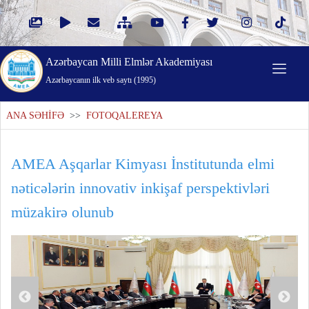
Azərbaycan Milli Elmlər Akademiyası
Azərbaycanın ilk veb saytı (1995)
ANA SƏHİFƏ
>>
FOTOQALEREYA
AMEA Aşqarlar Kimyası İnstitutunda elmi
nəticələrin innovativ inkişaf perspektivləri
müzakirə olunub