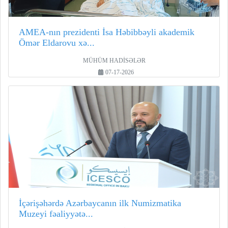
AMEA-nın prezidenti İsa Həbibbəyli akademik
Ömər Eldarovu xə...
MÜHÜM HADİSƏLƏR
07-17-2026
İçərişəhərdə Azərbaycanın ilk Numizmatika
Muzeyi fəaliyyətə...