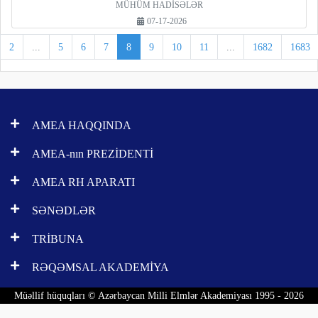
MÜHÜM HADİSƏLƏR
07-17-2026
2
...
5
6
7
8
9
10
11
...
1682
1683
AMEA HAQQINDA
AMEA-nın PREZİDENTİ
AMEA RH APARATI
SƏNƏDLƏR
TRİBUNA
RƏQƏMSAL AKADEMİYA
Müəllif hüquqları © Azərbaycan Milli Elmlər Akademiyası 1995 - 2026