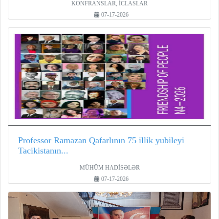
KONFRANSLAR, İCLASLAR
07-17-2026
Professor Ramazan Qafarlının 75 illik yubileyi
Tacikistanın...
MÜHÜM HADİSƏLƏR
07-17-2026