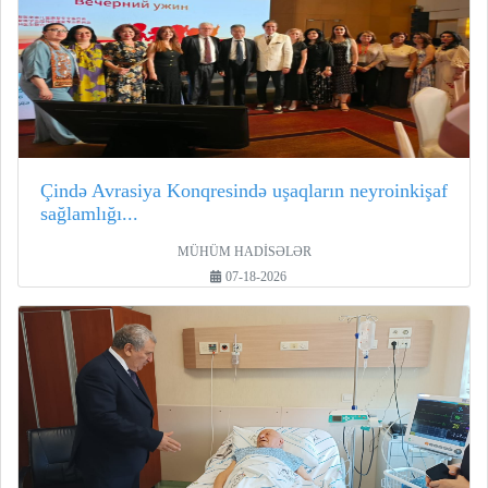
Çində Avrasiya Konqresində uşaqların neyroinkişaf
sağlamlığı...
MÜHÜM HADİSƏLƏR
07-18-2026