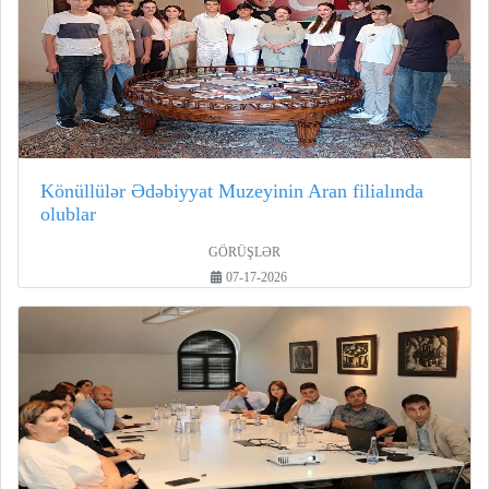
Könüllülər Ədəbiyyat Muzeyinin Aran filialında
olublar
GÖRÜŞLƏR
07-17-2026