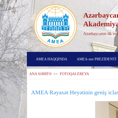
Azərbaycan
Akademiya
Azərbaycanın ilk veb
AMEA HAQQINDA
AMEA-nın PREZİDENTİ
ANA SƏHİFƏ
>>
FOTOQALEREYA
AMEA Rəyasət Heyətinin geniş icla