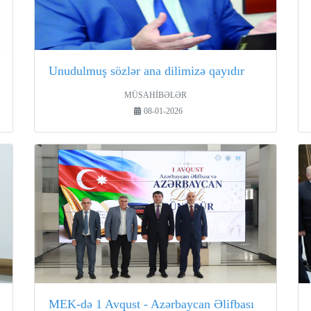
Unudulmuş sözlər ana dilimizə qayıdır
MÜSAHİBƏLƏR
08-01-2026
MEK-də 1 Avqust - Azərbaycan Əlifbası