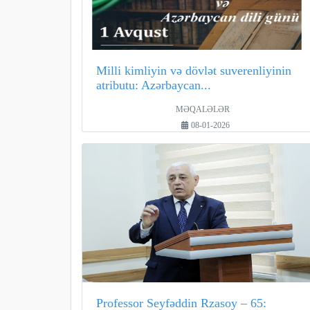
Milli kimliyin və dövlət suverenliyinin
atributu: Azərbaycan...
MƏQALƏLƏR
08-01-2026
Professor Seyfəddin Rzasoy – 65: