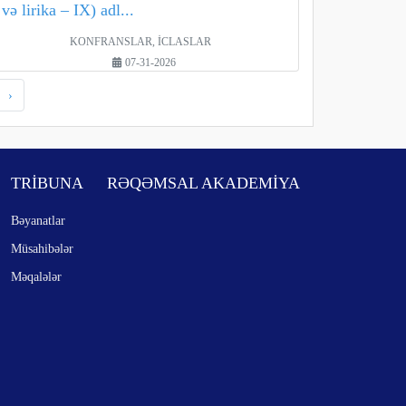
və lirika – IX) adl...
KONFRANSLAR, İCLASLAR
07-31-2026
›
TRİBUNA
RƏQƏMSAL AKADEMİYA
Bəyanatlar
Müsahibələr
Məqalələr