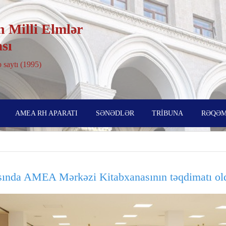
 Milli Elmlər
sı
 saytı (1995)
AMEA RH APARATI
SƏNƏDLƏR
TRİBUNA
RƏQƏM
sında AMEA Mərkəzi Kitabxanasının təqdimatı ol