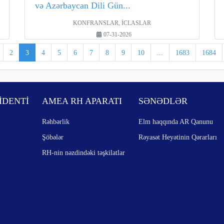
və Azərbaycan Dili Gün...
KONFRANSLAR, İCLASLAR
07-31-2026
2
3
4
5
6
7
8
9
10
...
1683
1684
İDENTİ
AMEA RH APARATI
SƏNƏDLƏR
Rəhbərlik
Elm haqqında AR Qanunu
Şöbələr
Rəyasət Heyətinin Qərarları
RH-nin nəzdindəki təşkilatlar