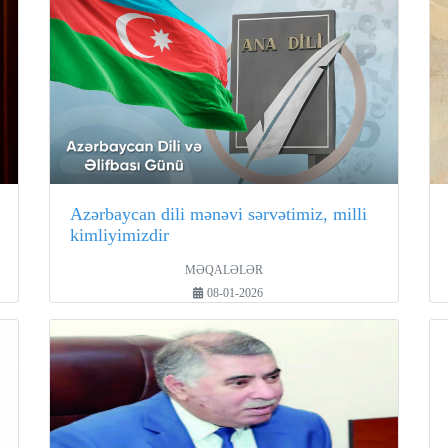
Azərbaycan dili mənəvi sərvətimiz, milli
kimliyimizdir
MƏQALƏLƏR
08-01-2026