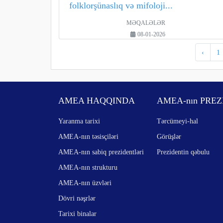
folklorşünaslıq və mifoloji...
MƏQALƏLƏR
08-01-2026
‹
1
AMEA HAQQINDA
AMEA-nın PREZ
Yaranma tarixi
Tərcümeyi-hal
AMEA-nın təsisçiləri
Görüşlər
AMEA-nın sabiq prezidentləri
Prezidentin qəbulu
AMEA-nın strukturu
AMEA-nın üzvləri
Dövri nəşrlər
Tarixi binalar