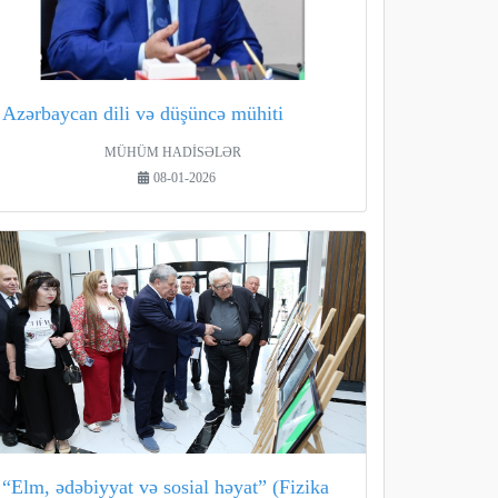
Azərbaycan dili və düşüncə mühiti
MÜHÜM HADİSƏLƏR
08-01-2026
“Elm, ədəbiyyat və sosial həyat” (Fizika