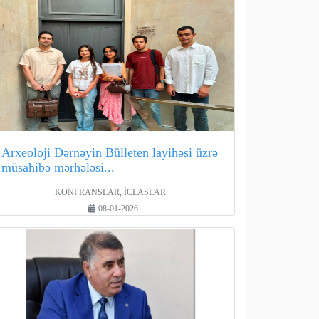
Arxeoloji Dərnəyin Bülleten layihəsi üzrə
müsahibə mərhələsi...
KONFRANSLAR, İCLASLAR
08-01-2026