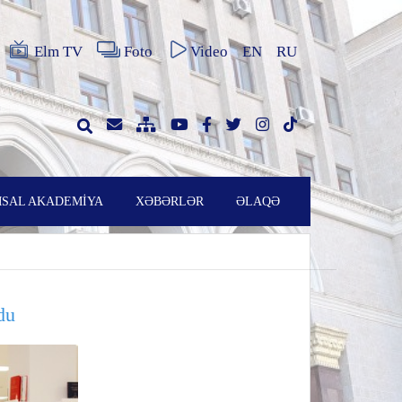
Elm TV
Foto
Video
EN
RU
SAL AKADEMİYA
XƏBƏRLƏR
ƏLAQƏ
du