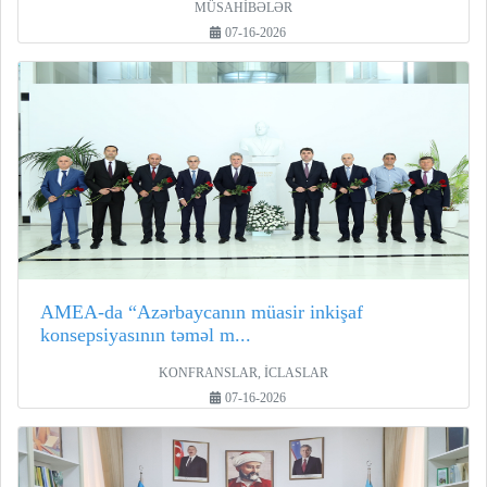
MÜSAHİBƏLƏR
07-16-2026
AMEA-da “Azərbaycanın müasir inkişaf
konsepsiyasının təməl m...
KONFRANSLAR, İCLASLAR
07-16-2026