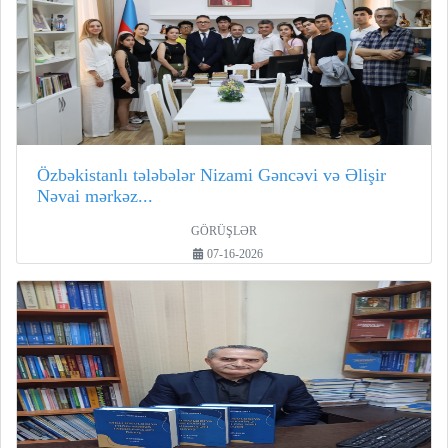
Özbəkistanlı tələbələr Nizami Gəncəvi və Əlişir
Nəvai mərkəz...
GÖRÜŞLƏR
07-16-2026