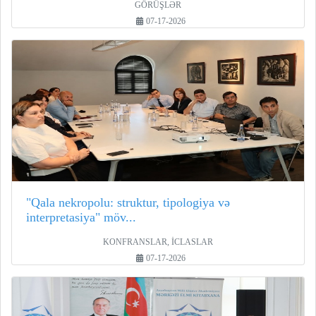
GÖRÜŞLƏR
07-17-2026
"Qala nekropolu: struktur, tipologiya və
interpretasiya" möv...
KONFRANSLAR, İCLASLAR
07-17-2026