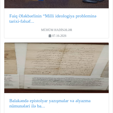
Faiq Ələkbərlinin “Milli ideologiya probleminə
tarixi-fəlsəf...
MÜHÜM HADİSƏLƏR
07-16-2026
Balakəndə epistolyar yazışmalar və əlyazma
nümunələri ilə ba...