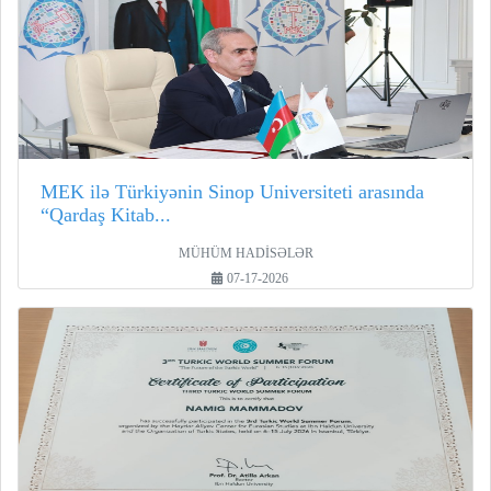
MEK ilə Türkiyənin Sinop Universiteti arasında
“Qardaş Kitab...
MÜHÜM HADİSƏLƏR
07-17-2026