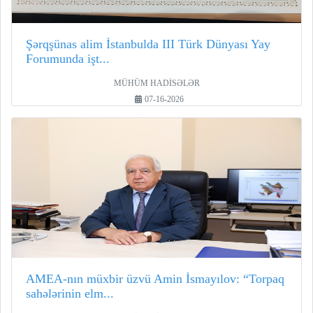
Şərqşünas alim İstanbulda III Türk Dünyası Yay
Forumunda işt...
MÜHÜM HADİSƏLƏR
07-16-2026
AMEA-nın müxbir üzvü Amin İsmayılov: “Torpaq
sahələrinin elm...