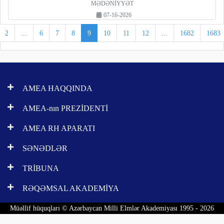
MƏDƏNİYYƏT
07-16-2026
2
...
6
7
8
9
10
11
12
...
1682
1683
AMEA HAQQINDA
AMEA-nın PREZİDENTİ
AMEA RH APARATI
SƏNƏDLƏR
TRİBUNA
RƏQƏMSAL AKADEMİYA
Müəllif hüquqları © Azərbaycan Milli Elmlər Akademiyası 1995 - 2026