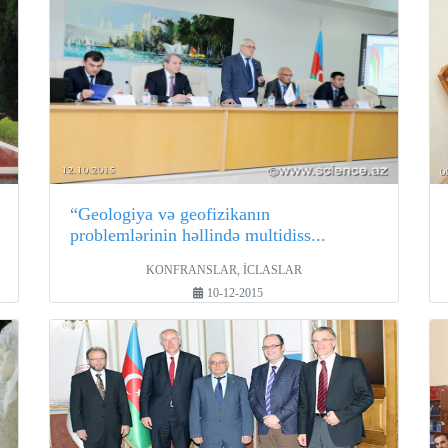
“Geologiya və geofizikanın
problemlərinin həllində multidiss...
KONFRANSLAR, İCLASLAR
10-12-2015