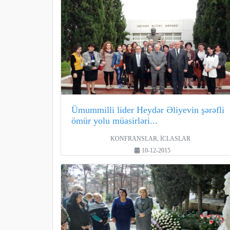
Ümummilli lider Heydər Əliyevin şərəfli
ömür yolu müasirləri...
KONFRANSLAR, İCLASLAR
10-12-2015