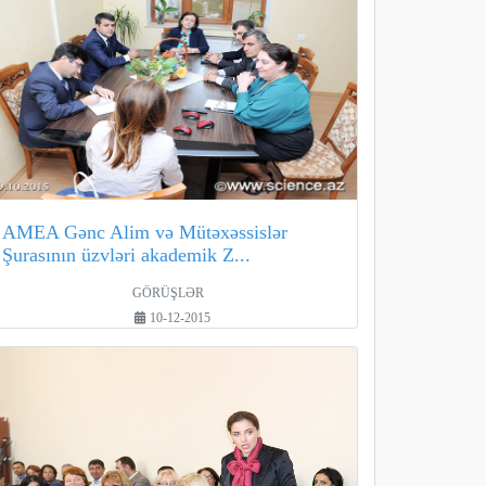
AMEA Gənc Alim və Mütəxəssislər
Şurasının üzvləri akademik Z...
GÖRÜŞLƏR
10-12-2015