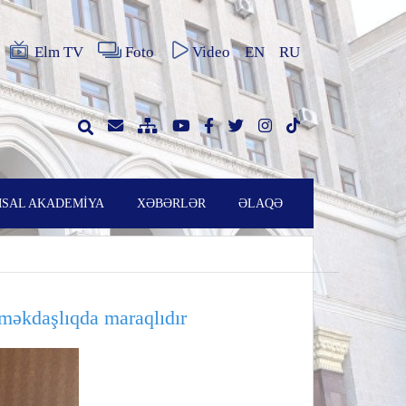
Elm TV
Foto
Video
EN
RU
SAL AKADEMİYA
XƏBƏRLƏR
ƏLAQƏ
məkdaşlıqda maraqlıdır