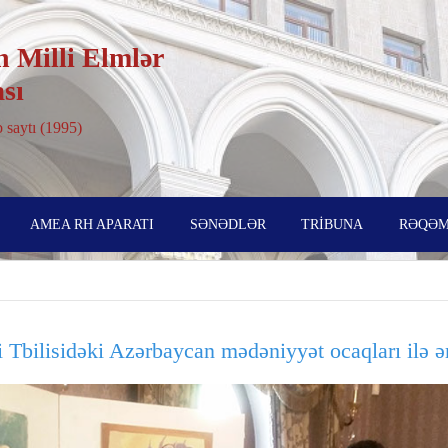
 Milli Elmlər
sı
 saytı (1995)
AMEA RH APARATI
SƏNƏDLƏR
TRİBUNA
RƏQƏM
Tbilisidəki Azərbaycan mədəniyyət ocaqları ilə ə