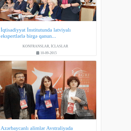
İqtisadiyyat İnstitutunda latviyalı
ekspertlərlə birgə qanun...
KONFRANSLAR, İCLASLAR
10-09-2015
Azərbaycanlı alimlər Avstraliyada