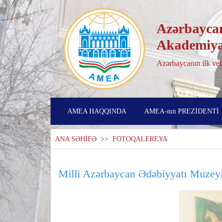
Azərbaycan
Akademiya
Azərbaycanın ilk veb
AMEA HAQQINDA
AMEA-nın PREZİDENTİ
ANA SƏHİFƏ
>>
FOTOQALEREYA
Milli Azərbaycan Ədəbiyyatı Muzeyi 