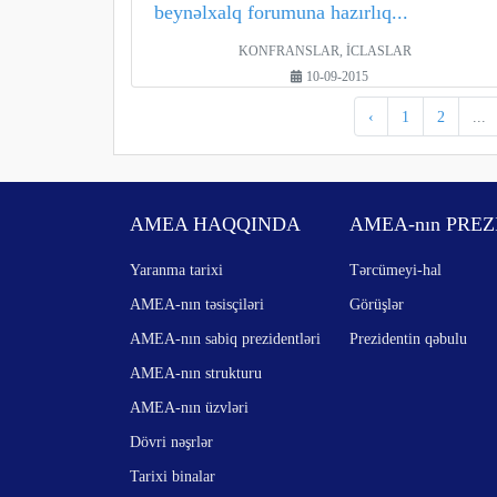
beynəlxalq forumuna hazırlıq...
KONFRANSLAR, İCLASLAR
10-09-2015
‹
1
2
...
AMEA HAQQINDA
AMEA-nın PREZ
Yaranma tarixi
Tərcümeyi-hal
AMEA-nın təsisçiləri
Görüşlər
AMEA-nın sabiq prezidentləri
Prezidentin qəbulu
AMEA-nın strukturu
AMEA-nın üzvləri
Dövri nəşrlər
Tarixi binalar