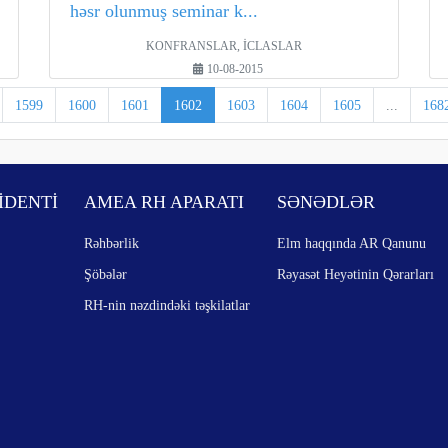
həsr olunmuş seminar k...
KONFRANSLAR, İCLASLAR
10-08-2015
1599
1600
1601
1602
1603
1604
1605
...
168
İDENTİ
AMEA RH APARATI
SƏNƏDLƏR
Rəhbərlik
Elm haqqında AR Qanunu
Şöbələr
Rəyasət Heyətinin Qərarları
RH-nin nəzdindəki təşkilatlar