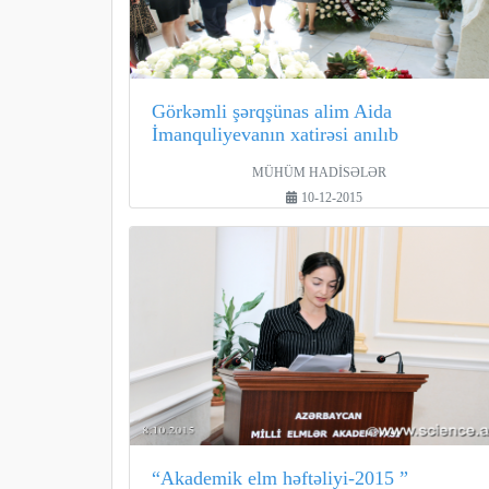
Görkəmli şərqşünas alim Aida
İmanquliyevanın xatirəsi anılıb
MÜHÜM HADİSƏLƏR
10-12-2015
“Akademik elm həftəliyi-2015 ”