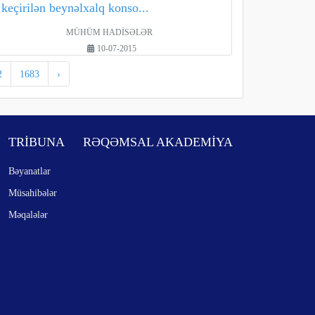
keçirilən beynəlxalq konso...
MÜHÜM HADİSƏLƏR
10-07-2015
2
1683
›
TRİBUNA
RƏQƏMSAL AKADEMİYA
Bəyanatlar
Müsahibələr
Məqalələr